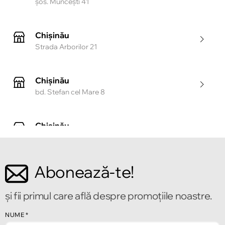
şos. Munceşti 41
Chișinău
Strada Arborilor 21
Chișinău
bd. Stefan cel Mare 8
Chișinău
Strada Tighina 55
Abonează-te!
Chișinău
Bulevardul Mircea cel Bătrîn 2
și fii primul care află despre promoțiile noastre.
NUME
*
Chișinău