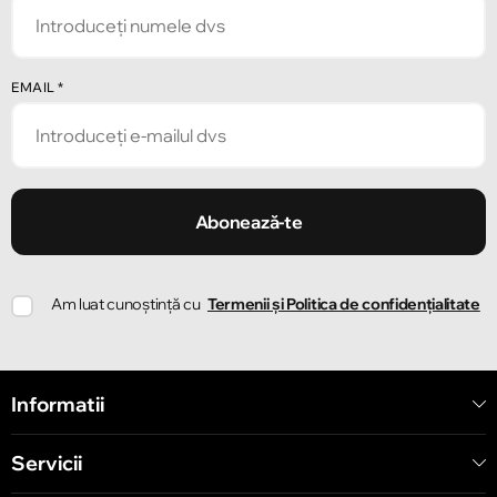
Strada Alecu Russo 1
Chișinău
EMAIL
*
Strada Pușkin 32
Chișinău
Strada Ion Creangă 47/1
Abonează-te
Chișinău
Am luat cunoștință cu
Termenii și Politica de confidențialitate
Strada Ion Creangă 78
Chișinău
Informatii
Strada Mitropolit Varlaam 58
Servicii
Chișinău