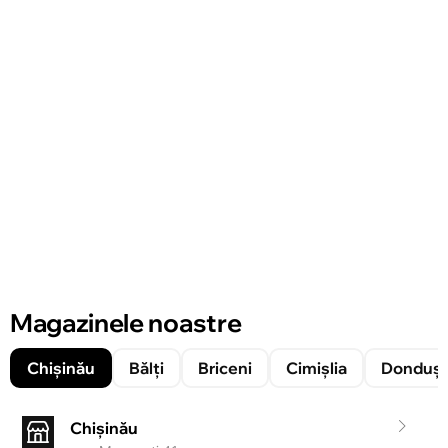
Magazinele noastre
Chișinău
Bălți
Briceni
Cimișlia
Donduşe
Chișinău