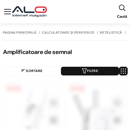
Caută
PAGINA PRINCIPALĂ
CALCULATOARE ȘI PERIFERICE
REȚELISTICĂ
A
Amplificatoare de semnal
SORTARE
FILTRE
0% / 4 luni
0% / 4 luni