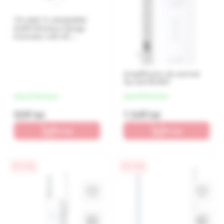
TP-LINK TL-WA860RE
N300 Wireless Range
Extender with AC
Passthrough, 300Mbps
2.4GHz, 802.11n/g/b,
Ranger Extender mode, 1
Lan Port, WPS, 2 external
Amplificator de semnal
antennas
Tp-Link RE450
de la 127 lei/luna
de la 337 lei/luna
509 lei
1 349 lei
În coș
În coș
0% / 4 luni
0% / 4 luni