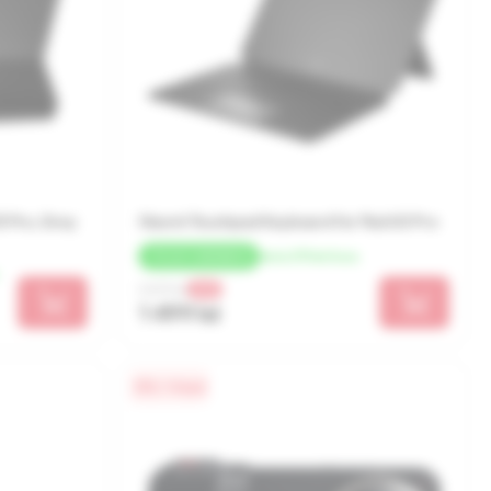
8 Pro, Grey
Xiaomi Touchpad Keyboard for Pad 6S Pro
de la 375 lei/luna
+
75 LEI
CASHBACK
2 499 lei
-40%
1 499 lei
0% / 4 luni