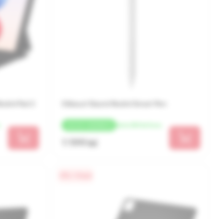
Redmi Pad 2
Stilusuri Xiaomi Redmi Smart Pen
de la 300 lei/luna
+
60 LEI
CASHBACK
1 199 lei
0% / 4 luni