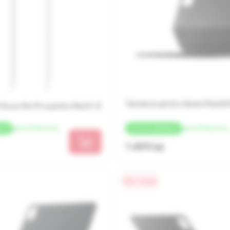
Tastatura pentru Xiaomi Pad 8/
 Focus Pen Pro pentru Pad 8 / 8
de la 375 lei/luna
de la 375 lei/luna
ACK
+
75 LEI
CASHBACK
1 499 lei
0% / 4 luni