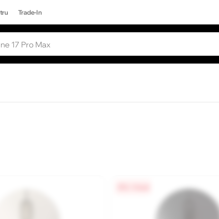
tru
Trade-In
RI POPULARE
Toate rezultatele căutării [0 de produse
ONE 17 PRO MAX
0% / 4 luni