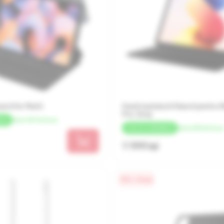
ard for Pad 6
Husă-tastatură Xiaomi pentru 
Pro, Gray
de la 187 lei/luna
ACK
de la 300 lei/luna
+
60 LEI
CASHBACK
1 199 lei
0% / 4 luni