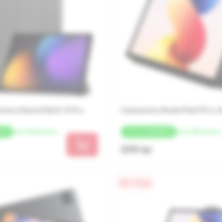
ntru Xiaomi Pad 8 / 8 Pro,
Husă pentru Redmi Pad 2 Pro, 
de la 150 lei/luna
de la 150 lei/luna
ACK
+
30 LEI
CASHBACK
599 lei
0% / 4 luni