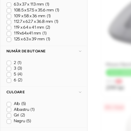
63 x 37 x 113 mm
(1)
108.5 x 57.5 x 35.6 mm
(1)
109 x 58 x 36 mm
(1)
112.7 x 62.7 x 36.8 mm
(1)
119 x 64 x 41 mm
(2)
119x64x41 mm
(1)
125 x 63 x 39 mm
(1)
NUMĂR DE BUTOANE
2
(1)
Mouse Xiaomi
3
(3)
+
15 LEI
CASHB
5
(4)
6
(2)
321 lei
-7%
299 lei
CULOARE
Alb
(5)
0% / 4 luni
Albastru
(1)
Gri
(2)
Negru
(5)