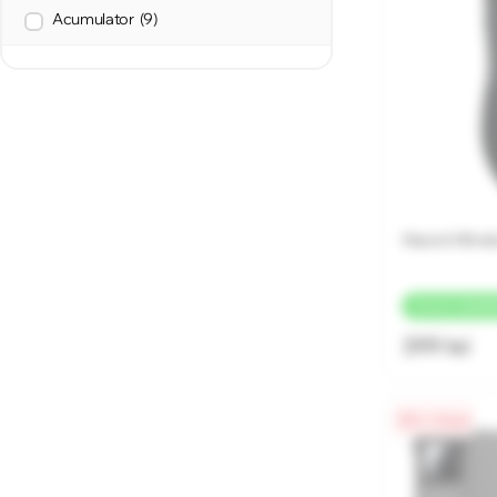
Acumulator
(9)
Xiaomi Wirel
+
20 LEI
CASHB
399 lei
0% / 4 luni