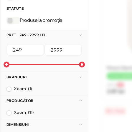
STATUTE
Produse la promoție
PREȚ
249 - 2999 LEI
Mouse Xiaomi
+
12 LEI
CASHB
BRANDURI
265 lei
-6%
Xiaomi
(1)
249 lei
PRODUCĂTOR
0% / 4 luni
Xiaomi
(11)
DIMENSIUNI