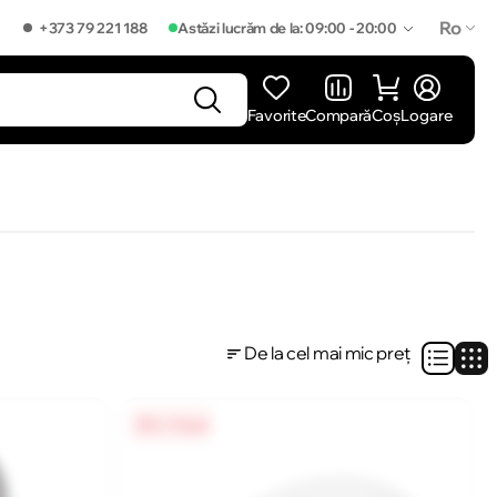
Ro
+373 79 221 188
Astăzi lucrăm de la: 09:00 - 20:00
Favorite
Compară
Coș
Logare
]
De la cel mai mic preț
0% / 4 luni