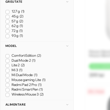
GREUTATE
12.7 g
(1)
45 g
(2)
57 g
(2)
62 g
(1)
72 g
(1)
93 g
(1)
MODEL
Mouse Xiaom
Mouse Silent
Comfort Edition
(2)
Dual Mode 2
(1)
Lite 2
(2)
+
20 LEI
CASHB
Mi 3
(1)
399 lei
Mi Dual Mode
(1)
Mouse gaming Lite
(1)
Redmi Pad 2 Pro
(1)
Redmi Smart Pen
(1)
0% / 4 luni
Wireless Mouse 3
(2)
ALIMENTARE