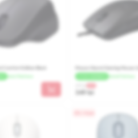
 Comfort Edition Black
Mouse Xiaomi Gaming Mouse Li
de la 75 lei/luna
de la 87 lei/luna
ACK
+
17 LEI
CASHBACK
499 lei
-30%
349 lei
0% / 4 luni