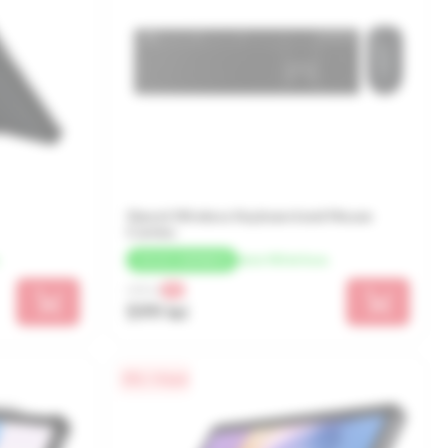
Xiaomi Wireless Keyboard and Mouse
Combo
de la 150 lei/luna
+
30 LEI
CASHBACK
655 lei
-9%
599 lei
0% / 4 luni