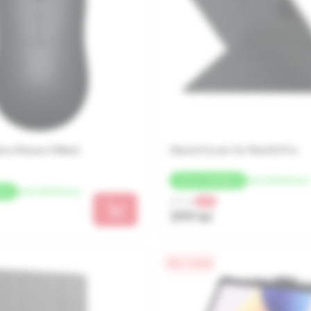
ess Mouse 3 Black
Xiaomi Cover for Pad 6S Pro
de la 100 lei/luna
+
20 LEI
CASHBACK
de la 100 lei/luna
ACK
699 lei
-43%
399 lei
0% / 4 luni