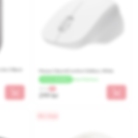
ite 2 Black
Mouse XiaomiComfort Edition, White
de la 75 lei/luna
+
15 LEI
CASHBACK
321 lei
-7%
299 lei
0% / 4 luni