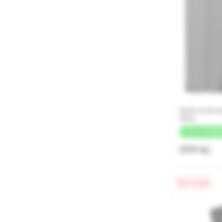
Husa cover pe
Grey
+
30 LEI
CASHB
599 lei
0% / 4 luni