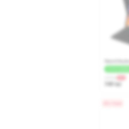
Xiaomi Keybo
+
37 LEI
CASHB
1 499 lei
-50%
749 lei
0% / 4 luni