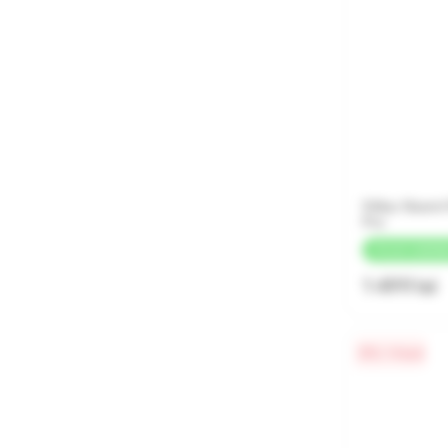
Stilus Xiaomi
Pro
+
75 LEI
CASHB
1 499 lei
0% / 4 luni