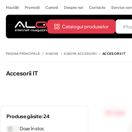
Noutăți
Promoții
Carieră
Despre noi
Contacte
Service cen
Catalogul produselor
CĂUTĂ
IPH
PAGINA PRINCIPALĂ
XIAOMI
XIAOMI ACCESORII
ACCESORII IT
Accesorii IT
0% / 4 luni
Produse găsite: 24
Doar în stoc