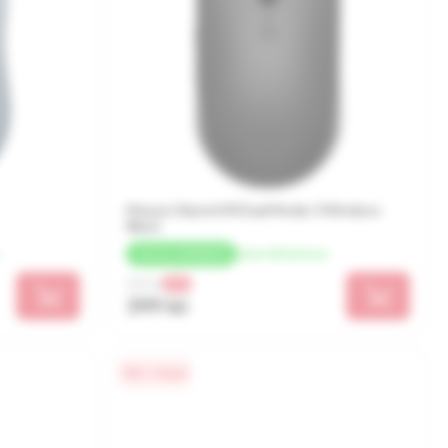
Mouse Xiaomi Mi Dual Mode 2 Wireless
Black
de la 100 lei/luna
+
20 LEI
CASHBACK
549 lei
-27%
399 lei
0% / 4 luni