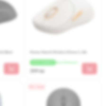
te Black
Mouse Xiaomi Wireless Mouse 3, Alb
de la 100 lei/luna
+
20 LEI
CASHBACK
399 lei
0% / 4 luni