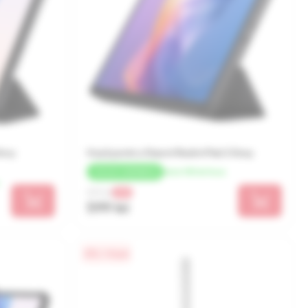
Grey
Husă pentru Xiaomi Redmi Pad 2 Gray
de la 150 lei/luna
+
30 LEI
CASHBACK
899 lei
-33%
599 lei
0% / 4 luni