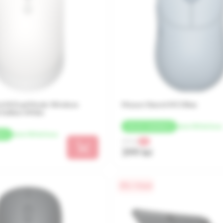
i Mi Dual Mode Wireless
Mouse Xiaomi Mi 3 Blue
 Edition White
de la 100 lei/luna
+
20 LEI
CASHBACK
de la 100 lei/luna
ACK
431 lei
-7%
399 lei
0% / 4 luni