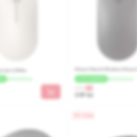
Mouse Xiaomi Wireless Mouse L
 Lite 2 White
de la 62 lei/luna
de la 62 lei/luna
ACK
+
12 LEI
CASHBACK
266 lei
-6%
249 lei
0% / 4 luni