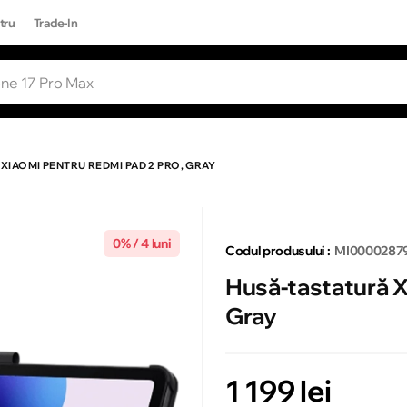
tru
Trade-In
RI POPULARE
Toate rezultatele căutării [0 de produse
ONE 17 PRO MAX
XIAOMI PENTRU REDMI PAD 2 PRO, GRAY
0% / 4 luni
Codul produsului :
MI0000287
Husă-tastatură X
Gray
1 199 lei