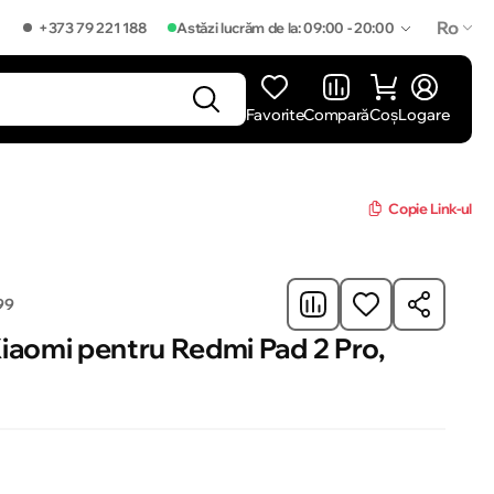
Ro
+373 79 221 188
Astăzi lucrăm de la: 09:00 - 20:00
Favorite
Compară
Coș
Logare
]
Copie Link-ul
99
iaomi pentru Redmi Pad 2 Pro,