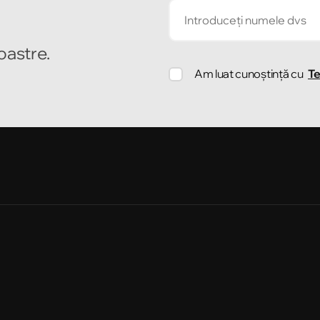
noastre.
Am luat cunoștință cu
Te