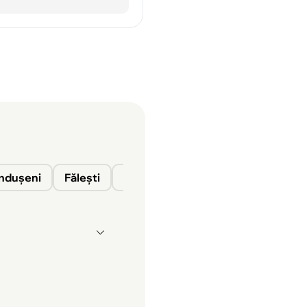
nduşeni
Fălești
Florești
Glodeni
Ocnița