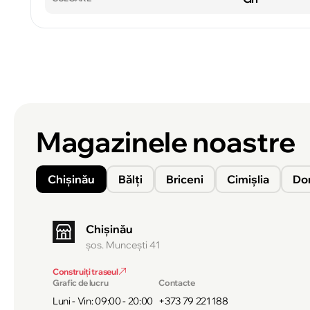
Magazinele noastre
Chișinău
Bălți
Briceni
Cimișlia
Do
Chișinău
şos. Munceşti 41
Construiți traseul
Grafic de lucru
Contacte
Luni - Vin: 09:00 - 20:00
+373 79 221 188