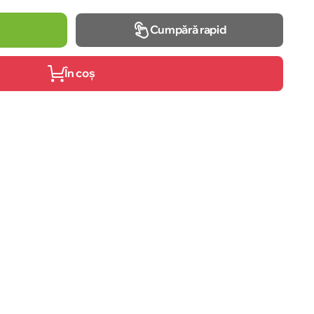
Cumpără rapid
În coș