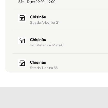
Sîm - Dum: 09:00 - 19:00
Chișinău
Strada Arborilor 21
Chișinău
bd. Stefan cel Mare 8
Chișinău
Strada Tighina 55
Chișinău
Bulevardul Mircea cel Bătrîn 2
Chișinău