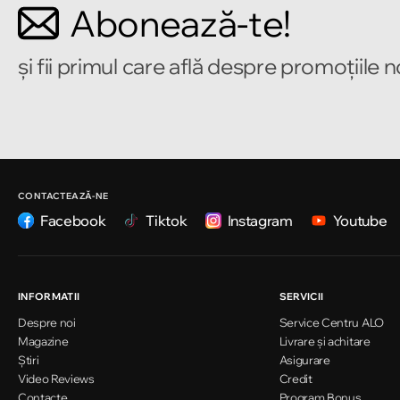
Abonează-te!
Strada Alecu Russo 1
și fii primul care află despre promoțiile 
Chișinău
Strada Pușkin 32
Chișinău
Strada Ion Creangă 47/1
CONTACTEAZĂ-NE
Facebook
Tiktok
Instagram
Youtube
Chișinău
Strada Ion Creangă 78
INFORMATII
SERVICII
Despre noi
Service Centru ALO
Chișinău
Magazine
Livrare și achitare
Strada Mitropolit Varlaam 58
Știri
Asigurare
Video Reviews
Credit
Contacte
Program Bonus