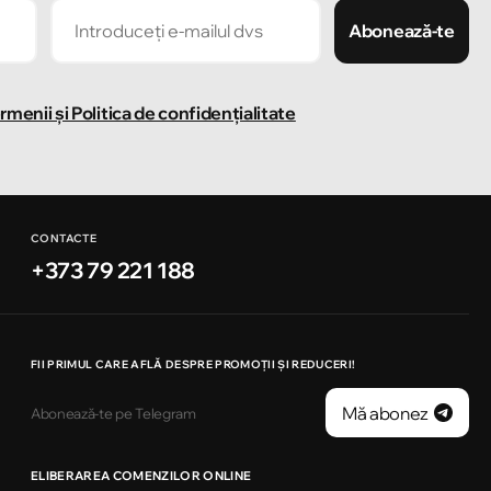
Abonează-te
rmenii și Politica de confidențialitate
CONTACTE
+373 79 221 188
FII PRIMUL CARE AFLĂ DESPRE PROMOȚII ȘI REDUCERI!
Mă abonez
Abonează-te pe Telegram
ELIBERAREA COMENZILOR ONLINE