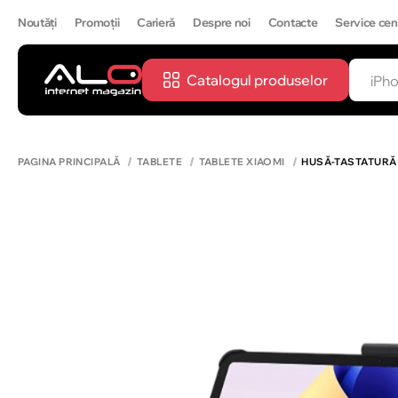
Noutăți
Promoții
Carieră
Despre noi
Contacte
Service cen
Catalogul produselor
CĂUTĂ
IPH
PAGINA PRINCIPALĂ
TABLETE
TABLETE XIAOMI
HUSĂ-TASTATURĂ 