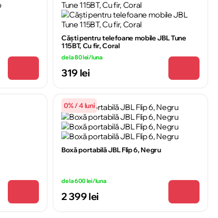
Căști pentru telefoane mobile JBL Tune
115BT, Cu fir, Coral
de la 80 lei/luna
319 lei
0% / 4 luni
Boxă portabilă JBL Flip 6, Negru
de la 600 lei/luna
2 399 lei