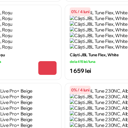
0% / 4 luni
oșu
Căști JBL Tune Flex, White
a
de la 415 lei/luna
1 659 lei
0% / 4 luni