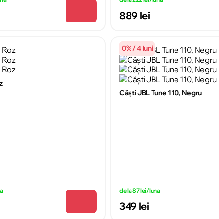
889 lei
0% / 4 luni
z
Căști JBL Tune 110, Negru
na
de la 87 lei/luna
349 lei