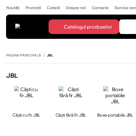
Noutăți
Promoții
Carieră
Despre noi
Contacte
Service cen
Catalogul produselor
CĂUTĂ
IPH
PAGINA PRINCIPALĂ
JBL
JBL
Căști cu fir JBL
Căști fără fir JBL
Boxe portabile JBL