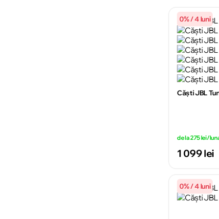
0% / 4 luni
Căști JBL Tu
de la 275 lei/lun
1 099 lei
0% / 4 luni