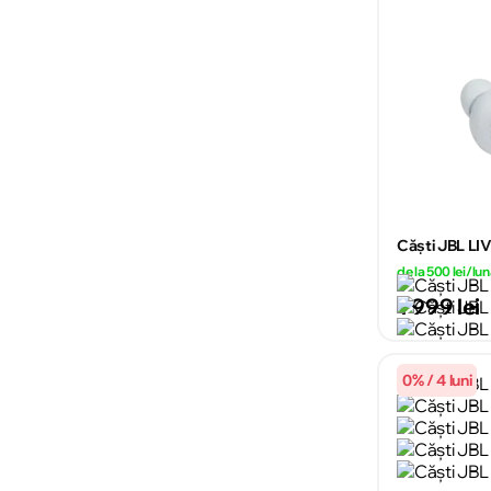
Căști JBL LIV
de la 500 lei/lu
1 999 lei
0% / 4 luni