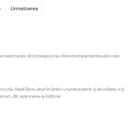
6
Urmatoarea
derea melomanilor din întreaga lume, oferind echipamente audio care
l tău ideal! Ele nu doar încântă cu sunet puternic și de calitate, ci și
 smart. JBL este mereu la înălțime!