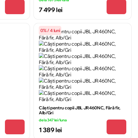
7 499 lei
0% / 4 luni
Căști pentru copii JBL JR460NC, Fără fir,
Alb/Gri
de la 347 lei/luna
1 389 lei