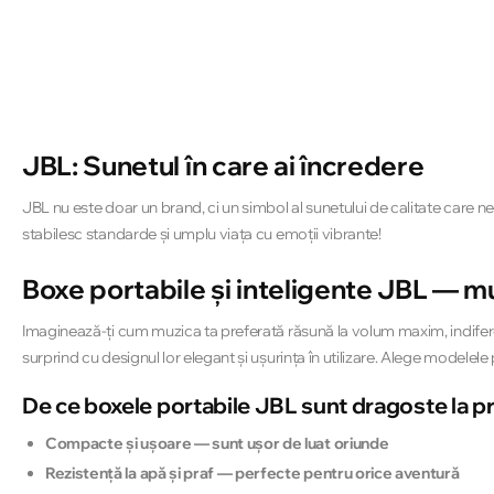
JBL: Sunetul în care ai încredere
JBL nu este doar un brand, ci un simbol al sunetului de calitate care n
stabilesc standarde și umplu viața cu emoții vibrante!
Boxe portabile și inteligente JBL — m
Imaginează-ți cum muzica ta preferată răsună la volum maxim, indiferent u
surprind cu designul lor elegant și ușurința în utilizare. Alege modelele
De ce boxele portabile JBL sunt dragoste la pr
Compacte și ușoare — sunt ușor de luat oriunde
Rezistență la apă și praf — perfecte pentru orice aventură