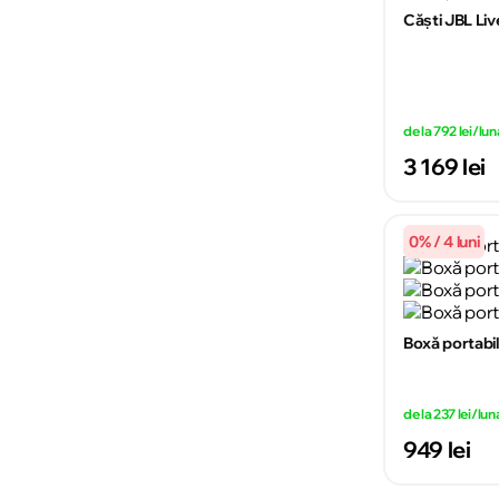
Căşti JBL Li
de la 792 lei/lun
3 169 lei
0% / 4 luni
Boxă portabi
de la 237 lei/lun
949 lei