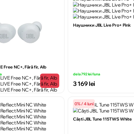
Наушники JBL Live Pro+ Pink
E Free NC+, Fără fir, Alb
na
de la 792 lei/luna
3 169 lei
0% / 4 luni
Căşti JBL Tune 115TWS White