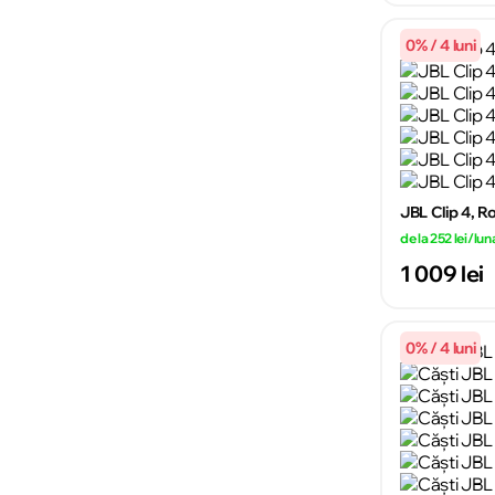
0% / 4 luni
JBL Clip 4, R
de la 252 lei/lun
1 009 lei
0% / 4 luni