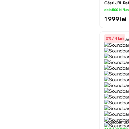
Căşti JBL Re
de la 500 lei/lu
1 999 lei
0% / 4 luni
Soundbar JBL
de la 4 387 lei/l