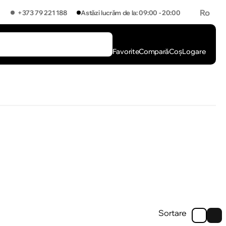
Ro
+373 79 221 188
Astăzi lucrăm de la: 09:00 - 20:00
Favorite
Compară
Coș
Logare
Sortare