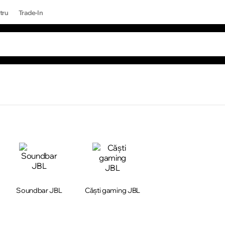
tru
Trade-In
RI POPULARE
Toate rezultatele căutării [0 de produse]
ONE 17 PRO MAX
Soundbar JBL
Căști gaming JBL