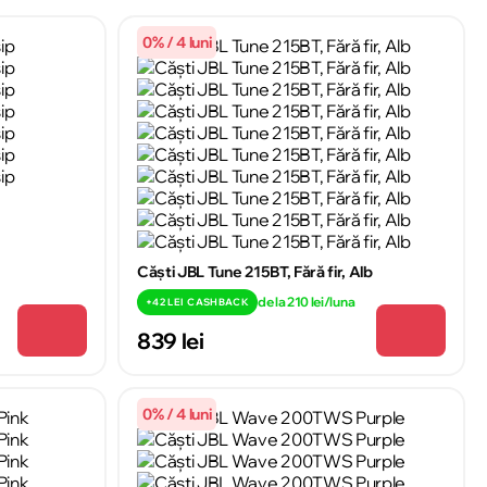
0% / 4 luni
Căști JBL Tune 215BT, Fără fir, Alb
de la 210 lei/luna
+
42 LEI
CASHBACK
839 lei
0% / 4 luni