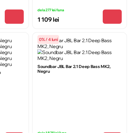
de la 277 lei/luna
1 109 lei
0% / 4 luni
Soundbar JBL Bar 2.1 Deep Bass MK2,
Negru
u
de la 1 875 lei/luna