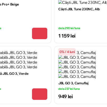
ve Pro+ Beige
Căști JBL Tune 230NC, Alb
a
de la 290 lei/luna
1 159 lei
0% / 4 luni
lă JBL GO 3, Verde
JBL GO 3, Camuflaj
a
de la 237 lei/luna
949 lei