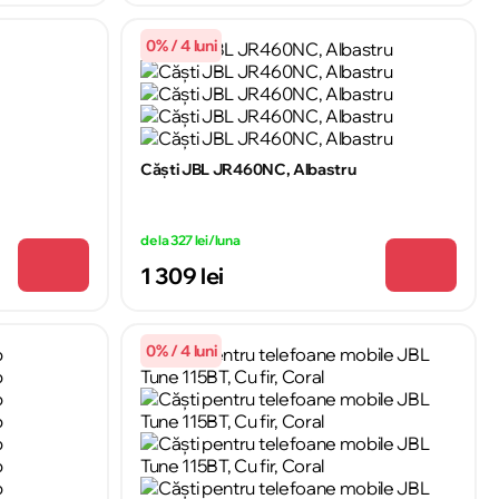
0% / 4 luni
Căști JBL JR460NC, Albastru
de la 327 lei/luna
1 309 lei
0% / 4 luni