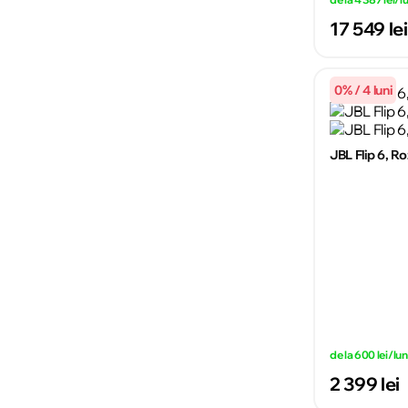
17 549 lei
0% / 4 luni
JBL Flip 6, Ro
de la 600 lei/lu
2 399 lei