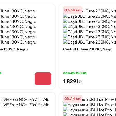
0% / 4 luni
ne 130NC, Negru
Căști JBL Tune 230NC, Nisip
a
de la 457 lei/luna
1 829 lei
0% / 4 luni