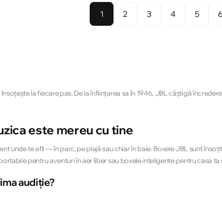
1
2
3
4
5
e însoțește la fiecare pas. De la înființarea sa în 1946, JBL câștigă încre
uzica este mereu cu tine
nde te afli — în parc, pe plajă sau chiar în baie. Boxele JBL sunt însoțitoru
 portabile pentru aventuri în aer liber sau boxele inteligente pentru casa ta
ima audiție?