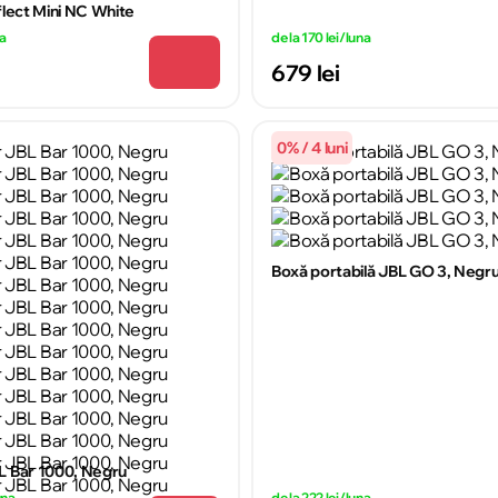
flect Mini NC White
na
de la 170 lei/luna
679 lei
0% / 4 luni
Boxă portabilă JBL GO 3, Negr
 Bar 1000, Negru
una
de la 222 lei/luna