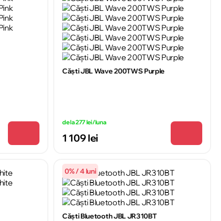
Căşti JBL Wave 200TWS Purple
de la 277 lei/luna
1 109 lei
0% / 4 luni
Căști Bluetooth JBL JR310BT