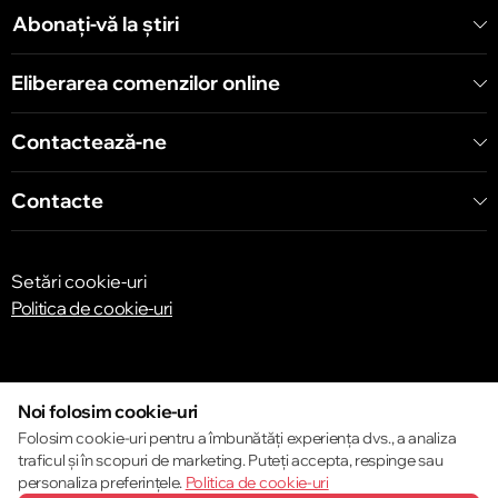
Abonați-vă la știri
Eliberarea comenzilor online
Contactează-ne
Contacte
Setări cookie-uri
Politica de cookie-uri
Noi folosim cookie-uri
Folosim cookie-uri pentru a îmbunătăți experiența dvs., a analiza
traficul și în scopuri de marketing. Puteți accepta, respinge sau
© 2013 – 2026 ECOM
personaliza preferințele.
Politica de cookie-uri