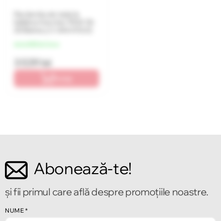
Fierăstrău de taiat la
înălțime Karcher PSW 18-
20 Battery (1.444-010.0)
de la 885 lei/luna
3 539 lei
În coș
Abonează-te!
și fii primul care află despre promoțiile noastre.
NUME
*