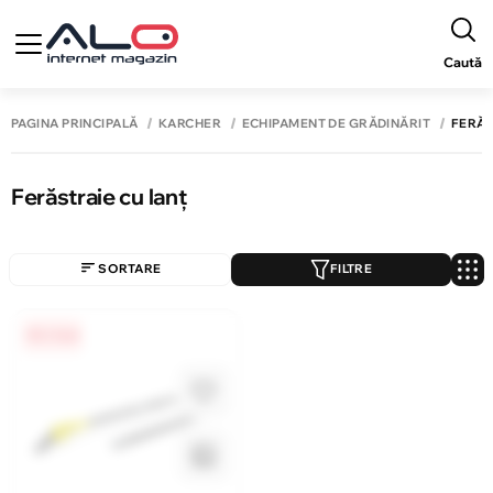
Caută
PAGINA PRINCIPALĂ
KARCHER
ECHIPAMENT DE GRĂDINĂRIT
FERĂS
Ferăstraie cu lanț
SORTARE
FILTRE
0% / 4 luni