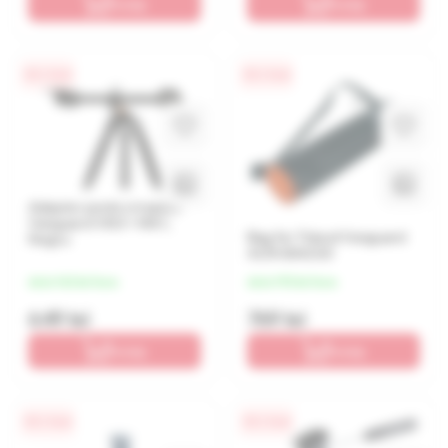
În coș
În coș
0% / 4 luni
0% / 4 luni
Adaptor pentru trepied
Vanguard VEO+ MA1,
Bag for Tripod Vanguard
Negru
ALTA BAG 60
de la 162 lei/luna
de la 192 lei/luna
649 lei
769 lei
În coș
În coș
0% / 4 luni
0% / 4 luni