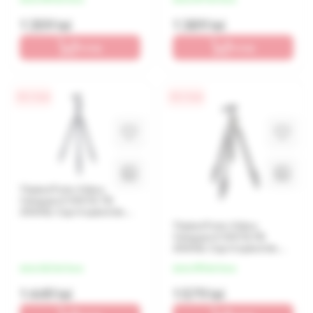
1 359 lei
1 389 lei
În coș
În coș
0% / 4 luni
0% / 4 luni
Tripied Foto-Video
Vanguard VESTA TB
204AB, Cap trepied de
minge, Negru
Tripied Foto-Video
Vanguard VESTA FB
204AB, Cap trepied de
minge, Negru
de la 362 lei/luna
de la 395 lei/luna
1 449 lei
1 579 lei