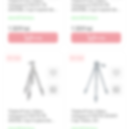
Tripied Foto-Video
Tripied Foto-Video
Vanguard VESTA TB
Vanguard VESTA FB
204ABS, Cap trepied de
204ABS, Cap trepied de
minge, Negru
minge, Negru
de la 327 lei/luna
de la 340 lei/luna
1 309 lei
1 359 lei
În coș
În coș
0% / 4 luni
0% / 4 luni
Tripied Foto-Video
Tripied Foto-Video
Vanguard VESTA FB
Vanguard VESTA 203AP,
204AB, Cap trepied de
Cap Video, Gri
minge, Negru
de la 340 lei/luna
de la 347 lei/luna