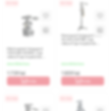
0% / 4 luni
0% / 4 luni
Monopod Vanguard VEO
2S AM-234TBP, Cap
video/Cap trepied de
minge, Gri
Mini trepied Vanguard
VEO2 BH-50WM, Cap
video/Cap trepied de
minge, Gri
de la 435 lei/luna
de la 465 lei/luna
1 739 lei
1 859 lei
În coș
În coș
0% / 4 luni
0% / 4 luni