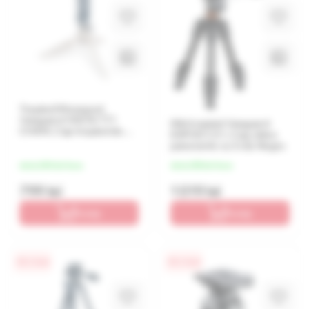
Trepied/Monopod
Vanguard VESTA TT1
Mini trepied Vanguard
CHAM, Cap trepied de
ESPOD CX 1, Сap video
minge, Auriu
panoramic cu 2 căi, Negru
de la 200 lei/luna
de la 255 lei/luna
799 lei
1 019 lei
În coș
În coș
0% / 4 luni
0% / 4 luni