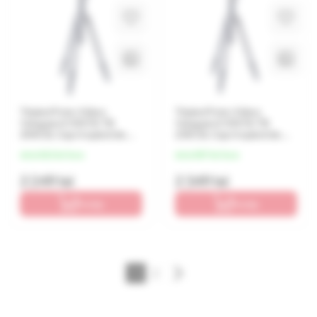
Tripied Foto-Video
Tripied Foto-Video
Vanguard VESTA TB
Vanguard VESTA TB
204CB, Cap trepied de
235CB, Cap trepied de
minge, Gri
minge, Gri
de la 562 lei/luna
de la 587 lei/luna
2 249 lei
2 349 lei
În coș
În coș
1
2