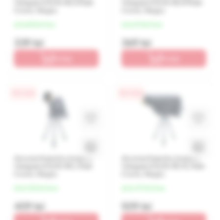
Vanguard ALTA RCS Rain
Vanguard ALTA RCM Rain
Cover, Negru
Cover, Negru
de la 85 lei/luna
de la 92 lei/luna
339 lei
369 lei
În coș
În coș
0% / 4 luni
0% / 4 luni
Accesorii pentru trepied
Accesorii pentru trepied
Vanguard ALTA RCL Rain
Vanguard ALTA RCXL Rain
Cover, Negru
Cover, Negru
de la 102 lei/luna
de la 127 lei/luna
409 lei
509 lei