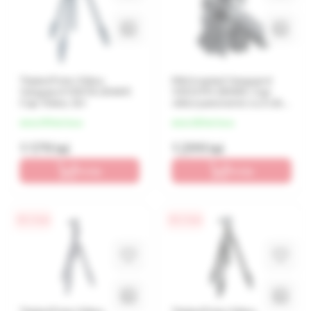
Tripied Foto-Video
Mini trepied Vanguard
Vanguard VESTA 204AP,
VEO2 PH-28WM, Сap
Cap Video, Gri
video panoramic cu 2 căi,
Gri
de la 295 lei/luna
de la 325 lei/luna
1 179 lei
1 299 lei
În coș
În coș
0% / 4 luni
0% / 4 luni