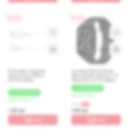
0% / 4 luni
0% / 4 luni
Încărcător magnetic
Curelușă Xiaomi Strap
Xiaomi Smart Band
Silicon Redmi Watch 4 / 5
8/9/10, White
/Band 8 Pro/9 Pro Black
+
7 LEI
CASHBACK
+
7 LEI
CASHBACK
de la 37 lei/luna
de la 37 lei/luna
209 lei
-29%
149 lei
149 lei
În coș
În coș