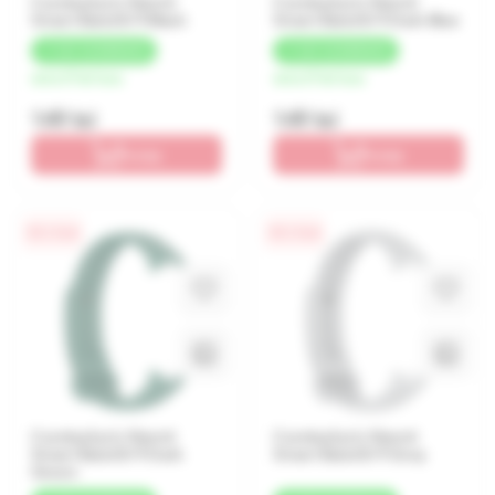
Cureluşă p/u Xiaomi
Cureluşă p/u Xiaomi
Smart Band 8/9 Black
Smart Band 8/9 Dark Blue
+
7 LEI
CASHBACK
+
7 LEI
CASHBACK
de la 37 lei/luna
de la 37 lei/luna
149 lei
149 lei
În coș
În coș
0% / 4 luni
0% / 4 luni
Cureluşă p/u Xiaomi
Cureluşă p/u Xiaomi
Smart Band 8/9 Dark
Smart Band 8/9 Grey
Green