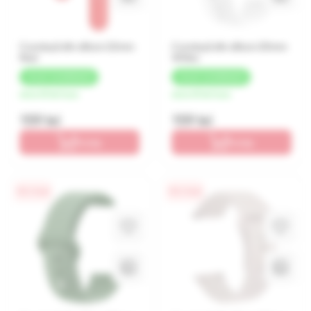
Curelușă din silicon 22mm
Curelușă din silicon 20mm
Red
White
+
8 LEI
CASHBACK
+
8 LEI
CASHBACK
de la 40 lei/luna
de la 40 lei/luna
159 lei
159 lei
În coș
În coș
0% / 4 luni
0% / 4 luni