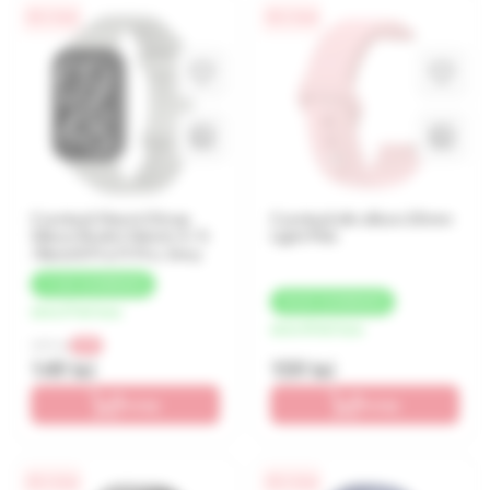
0% / 4 luni
0% / 4 luni
Curelușă Xiaomi Strap
Curelușă din silicon 20mm
Silicon Redmi Watch 4 / 5
Light Pink
/Band 8 Pro/9 Pro, Grey
+
7 LEI
CASHBACK
+
8 LEI
CASHBACK
de la 37 lei/luna
de la 40 lei/luna
209 lei
-29%
149 lei
159 lei
În coș
În coș
0% / 4 luni
0% / 4 luni