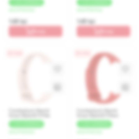
+
7 LEI
CASHBACK
+
7 LEI
CASHBACK
de la 37 lei/luna
de la 37 lei/luna
149 lei
149 lei
În coș
În coș
0% / 4 luni
0% / 4 luni
Cureluşă p/u Xiaomi
Cureluşă p/u Xiaomi
Smart Band 8/9 Pink
Smart Band 8/9 Red
+
7 LEI
CASHBACK
+
7 LEI
CASHBACK
de la 37 lei/luna
de la 37 lei/luna