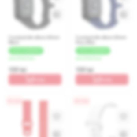
Curelușă din silicon 20mm
Curelușă din silicon 20mm
Black
Navy Blue
+
8 LEI
CASHBACK
+
8 LEI
CASHBACK
de la 40 lei/luna
de la 40 lei/luna
159 lei
159 lei
În coș
În coș
0% / 4 luni
0% / 4 luni