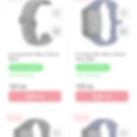
Curelușă din silicon 22mm
Curelușă din silicon 22mm
Black
Navy Blue
+
8 LEI
CASHBACK
+
8 LEI
CASHBACK
de la 40 lei/luna
de la 40 lei/luna
159 lei
159 lei
În coș
În coș
0% / 4 luni
0% / 4 luni