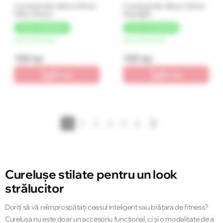
Curelușă din silicon 22mm
Curelușă din silicon 22mm
Olive Green
Starlight
+
8 LEI
CASHBACK
+
8 LEI
CASHBACK
de la 40 lei/luna
de la 40 lei/luna
159 lei
159 lei
În coș
În coș
1
2
3
4
5
6
Curelușe stilate pentru un look
strălucitor
Doriți să vă reîmprospătați ceasul inteligent sau brățara de fitness?
Curelușa nu este doar un accesoriu funcțional, ci și o modalitate de a