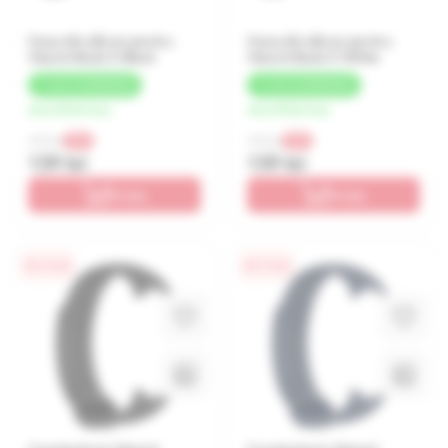
Husa din silicon pentru
Husa din silicon pentru
Xiaomi Buds 5 Black
Xiaomi Buds 5 White
+
7 LEI
CASHBACK
+
7 LEI
CASHBACK
de la 35 lei/luna
de la 35 lei/luna
199 lei
199 lei
-30%
-30%
139 lei
139 lei
În coș
În coș
0% / 4 luni
0% / 4 luni