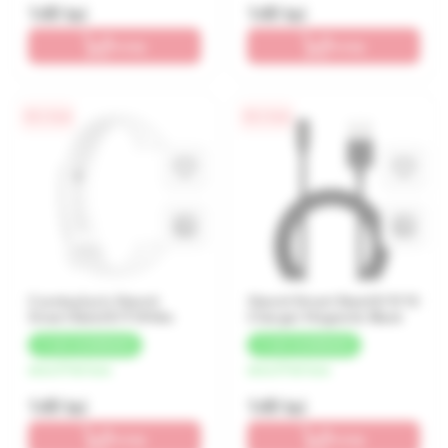
149 lei
149 lei
În coș
În coș
0% / 4 luni
0% / 4 luni
Cureluşă p/u Xiaomi
Xiaomi Smart Band 8/9/10
Smart Band 8/9 White
Charger Magnetic Black
+
7 LEI
CASHBACK
+
7 LEI
CASHBACK
de la 37 lei/luna
de la 37 lei/luna
149 lei
149 lei
În coș
În coș