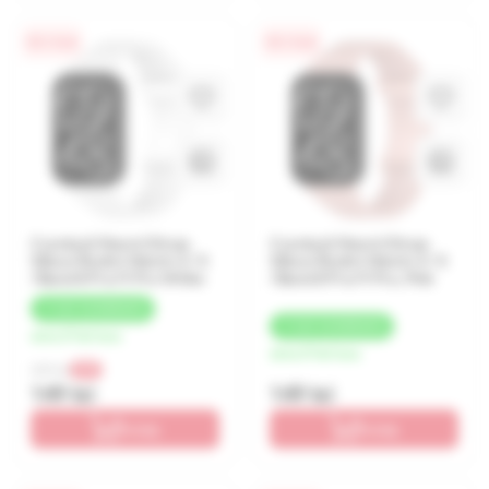
0% / 4 luni
0% / 4 luni
Curelușă Xiaomi Strap
Curelușă Xiaomi Strap
Silicon Redmi Watch 4 / 5
Silicon Redmi Watch 4 / 5
/Band 8 Pro/9 Pro White
/Band 8 Pro/9 Pro, Pink
+
7 LEI
CASHBACK
+
7 LEI
CASHBACK
de la 37 lei/luna
de la 37 lei/luna
209 lei
-29%
149 lei
149 lei
În coș
În coș