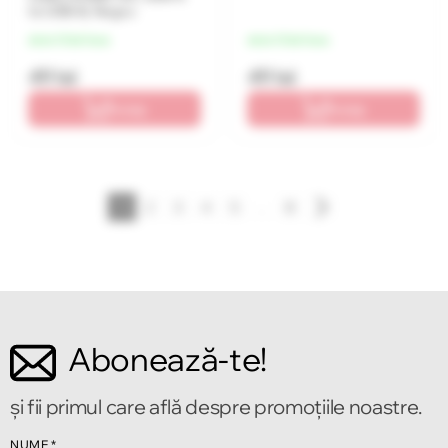
to USB-B, Negru
de la 12 lei/luna
de la 12 lei/luna
49 lei
49 lei
În coș
În coș
1
2
3
4
5
...
8
Abonează-te!
și fii primul care află despre promoțiile noastre.
NUME
*