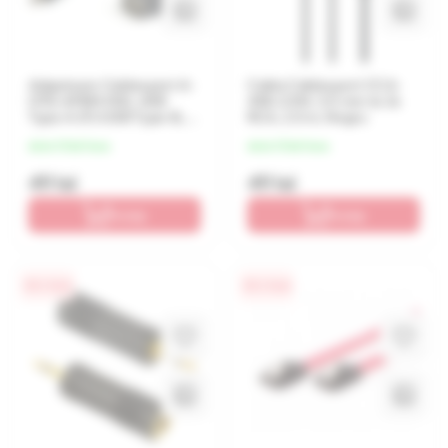
Adaptoare Cablexpert A-
Cablu Cablexpert CCA-
OTG-AFBM-002, USB
458-2.5M, 3.5 mm to 2x
Type-A (F)/USB Type-B,
RCA, 2.5 m, Negru
0,15m, Negru
de la 12 lei/luna
de la 12 lei/luna
49 lei
49 lei
În coș
În coș
0% / 4 luni
0% / 4 luni