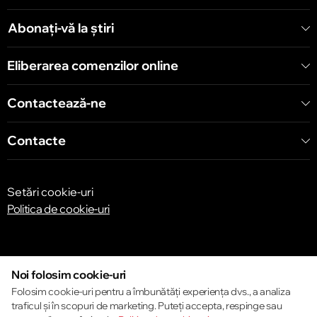
Abonați-vă la știri
Eliberarea comenzilor online
Contactează-ne
Contacte
Setări cookie-uri
Politica de cookie-uri
Noi folosim cookie-uri
Folosim cookie-uri pentru a îmbunătăți experiența dvs., a analiza
traficul și în scopuri de marketing. Puteți accepta, respinge sau
© 2013 – 2026 ECOM