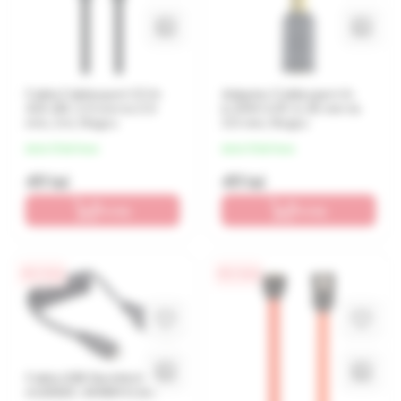
Cablu Cablexpert CCA-
Adaptor Cablexpert A-
423-2M, 3.5 mm to 3.5
6.35M-3.5F, 6.35 mm to
mm, 2 m, Negru
3.5 mm, Negru
de la 12 lei/luna
de la 12 lei/luna
49 lei
49 lei
În coș
În coș
0% / 4 luni
0% / 4 luni
Cablu USB Gembird CC-
mUSB2C-AMBM-0.6M