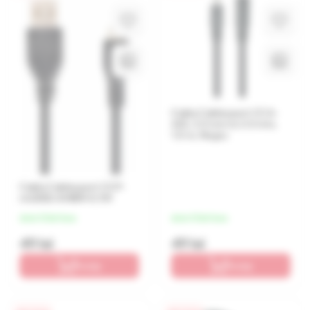
Cablu Cablexpert CCA-
423, 3.5 mm to 3.5 mm,
1.5 m, Negru
Cablu Cablexpert CCP-
mUSB2-AMBM-0.1M
de la 12 lei/luna
de la 12 lei/luna
49 lei
49 lei
În coș
În coș