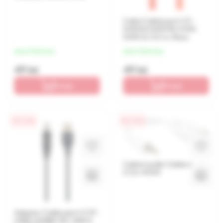
Cablu Cablexpert CC-
SATAM-DATA90-0.5M,
SATA III, 0.5 m, Roșu
de la 12 lei/luna
de la 12 lei/luna
49 lei
49 lei
În coș
În coș
0% / 4 luni
0% / 4 luni
Cabluri audio Cablexpert
CCA-415W
Adaptor Cablexpert CCP-
USB2-AMBM-1M, USB-A