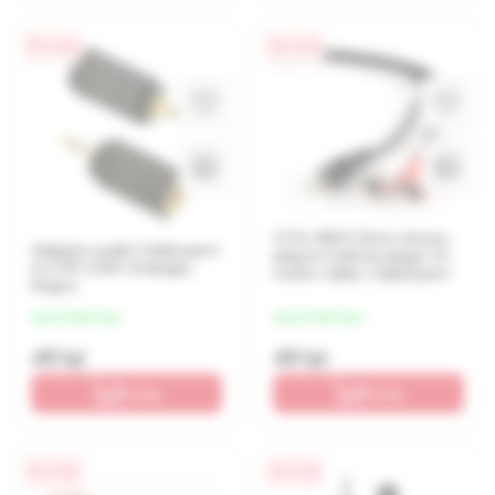
0% / 4 luni
0% / 4 luni
CCA-458 3.5mm stereo
Adaptor audio Cablexpert
plug to 2 phono plugs 1.5
A-3.5F-2.5M, Analogic,
meter cable, Cablexpert
Negru
de la 12 lei/luna
de la 12 lei/luna
49 lei
49 lei
În coș
În coș
0% / 4 luni
0% / 4 luni