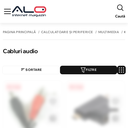
Caută
PAGINA PRINCIPALĂ
CALCULATOARE ȘI PERIFERICE
MULTIMEDIA
C
Cabluri audio
SORTARE
FILTRE
0% / 4 luni
0% / 4 luni