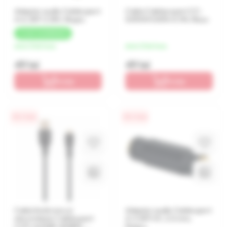
Adaptor audio Cablexpert
Cablu Cableexpert CC-
A-6.35F-3.5M, Negru
SATAM-DATA-0.1M, Roșu
+
2 LEI
CASHBACK
de la 12 lei/luna
de la 12 lei/luna
49 lei
49 lei
În coș
În coș
0% / 4 luni
0% / 4 luni
Cablu încărcare și
Adaptor audio Cablexpert
sincronizare Cablexpert
A-3.5FF-01, 3.5 mm,
CCP-mUSB2-AMBM-
Negru