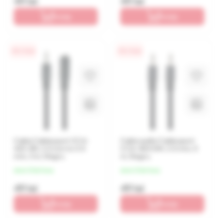
49 lei
49 lei
În coș
În coș
0% / 4 luni
0% / 4 luni
Cablu Cablexpert CCA-
Cablu audio Cablexpert
423-3M, 3.5 mm to 3.5
CCA-404-5M, 3.5 mm, 5
mm, 3 m, Negru
m, Negru
de la 12 lei/luna
de la 12 lei/luna
49 lei
49 lei
În coș
În coș