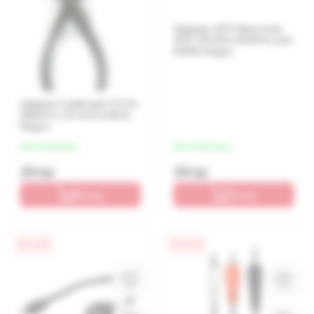
Adaptor APC Electronic
APC-101310, HDMI to mini
HDMI, Negru
Adaptor Cablexpert CCA-
458/0.2, 3.5 mm to RCA,
Negru
de la 10 lei/luna
de la 10 lei/luna
39 lei
39 lei
În coș
În coș
0% / 4 luni
0% / 4 luni