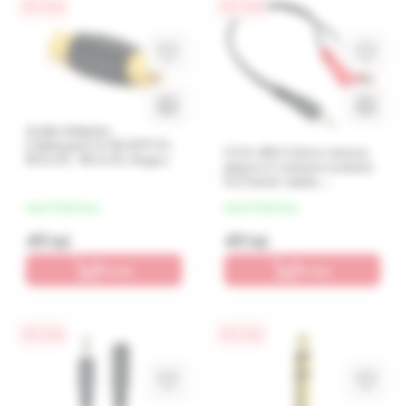
0% / 4 luni
0% / 4 luni
Audio Adaptor
Cablexpert A-RCAFF-01,
CCA-406 3.5mm stereo
RCA (F) - RCA (F), Negru
plug to 2 x phono sockets
0.2 meter cable,
Cablexpert
de la 12 lei/luna
de la 12 lei/luna
49 lei
49 lei
În coș
În coș
0% / 4 luni
0% / 4 luni