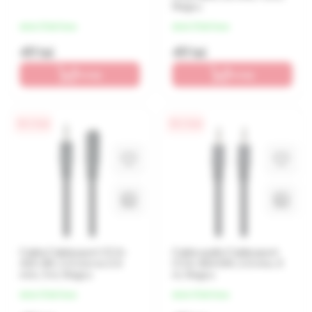
Negru
de la 12 lei/luna
de la 12 lei/luna
49 lei
49 lei
În coș
În coș
0% / 4 luni
0% / 4 luni
Cablu Cablexpert CCA-
Cablu audio Cablexpert
423-3M, 3.5 mm to 3.5
CCA-404-5M, 3.5 mm, 5
mm, 3 m, Negru
m, Negru
de la 12 lei/luna
de la 12 lei/luna