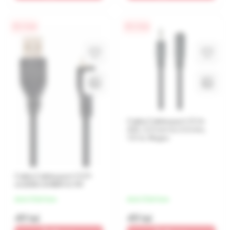
0% / 4 luni
0% / 4 luni
Cablu Cablexpert CCA-
423, 3.5 mm to 3.5 mm,
1.5 m, Negru
Cablu Cablexpert CCP-
mUSB2-AMBM-0.1M
de la 12 lei/luna
de la 12 lei/luna
49 lei
49 lei