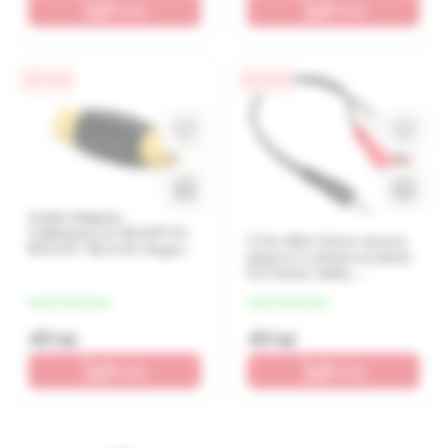
În coș
În coș
0% / 4 luni
0% / 4 luni
Audio Adaptor
Cablexpert A-RCAFF-01,
CCA-406 3.5mm stereo
RCA (F) - RCA (F), Negru
plug to 2 x phono sockets
0.2 meter cable,
Cablexpert
de la 12 lei/luna
de la 12 lei/luna
49 lei
49 lei
În coș
În coș