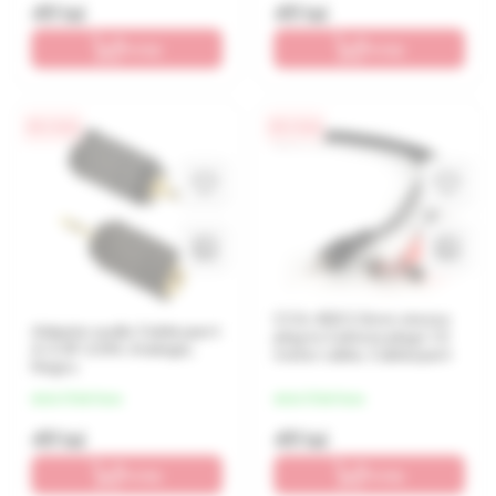
49 lei
49 lei
În coș
În coș
0% / 4 luni
0% / 4 luni
CCA-458 3.5mm stereo
Adaptor audio Cablexpert
plug to 2 phono plugs 1.5
A-3.5F-2.5M, Analogic,
meter cable, Cablexpert
Negru
de la 12 lei/luna
de la 12 lei/luna
49 lei
49 lei
În coș
În coș