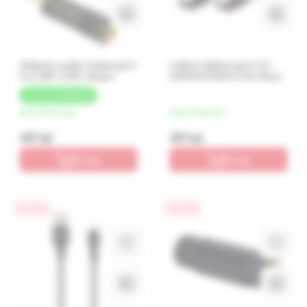
Adaptor audio Cablexpert
Cablu Cableexpert CC-
A-6.35F-3.5M, Negru
SATAM-DATA-0.1M, Roșu
+
2 LEI
CASHBACK
de la 12 lei/luna
de la 12 lei/luna
49 lei
49 lei
În coș
În coș
0% / 4 luni
0% / 4 luni