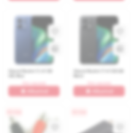
Xiaomi Redmi 17, 4/128
Xiaomi Redmi 17 4/128 GB
GB, Blue
Black
Stoc epuizat
Stoc epuizat
Află primul!
Află primul!
0% / 4 luni
0% / 4 luni