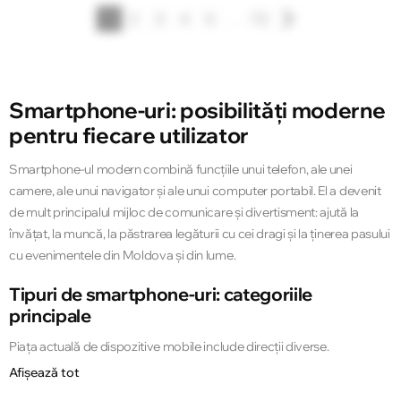
1
2
3
4
5
...
72
Smartphone-uri: posibilități moderne
pentru fiecare utilizator
Smartphone-ul modern combină funcțiile unui telefon, ale unei
camere, ale unui navigator și ale unui computer portabil. El a devenit
de mult principalul mijloc de comunicare și divertisment: ajută la
învățat, la muncă, la păstrarea legăturii cu cei dragi și la ținerea pasului
cu evenimentele din Moldova și din lume.
Tipuri de smartphone-uri: categoriile
principale
Piața actuală de dispozitive mobile include direcții diverse.
Dispozitivele se diferențiază prin nivelul de performanță, design și
Afișează tot
destinație de utilizare. Să analizăm tipurile populare de smartphone-