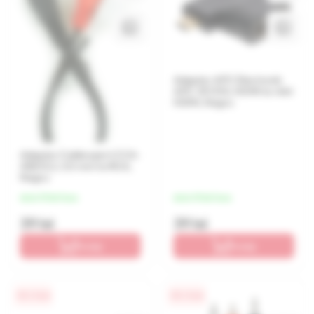
Adaptor APC Electronic
APC-101310, HDMI to mini
HDMI, Negru
Adaptor Cablexpert CCA-
458/0.2, 3.5 mm to RCA,
Negru
de la 10 lei/luna
de la 10 lei/luna
39 lei
39 lei
În coș
În coș
0% / 4 luni
0% / 4 luni