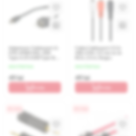
Adaptoare Cablexpert A-
Cablu Cablexpert CCA-
OTG-AFBM-002, USB
458-2.5M, 3.5 mm to 2x
Type-A (F)/USB Type-B,
RCA, 2.5 m, Negru
0,15m, Negru
de la 12 lei/luna
de la 12 lei/luna
49 lei
49 lei
În coș
În coș
0% / 4 luni
0% / 4 luni