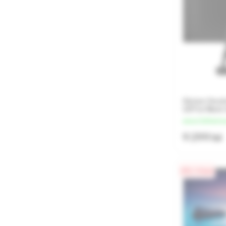
Sistem Desk
22ITL6 Black
de la 2 325 lei/l
9 299 lei
0% / 4 luni