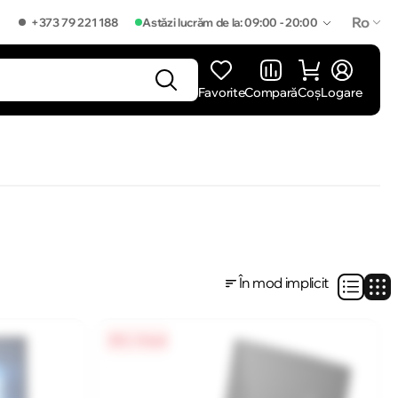
Ro
+373 79 221 188
Astăzi lucrăm de la: 09:00 - 20:00
Favorite
Compară
Coș
Logare
]
În mod implicit
0% / 4 luni