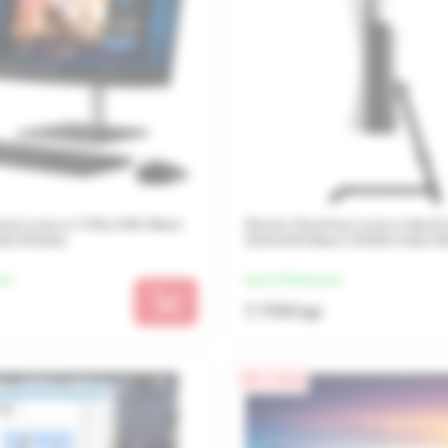
op Lenovo V30a 24IIL Black
Sistem Desktop Lenovo IdeaC
4Gb 256Gb)
22ADA05 Black (3050U 4Gb 2
una
de la 1 950 lei/luna
7 799 lei
0% / 4 luni