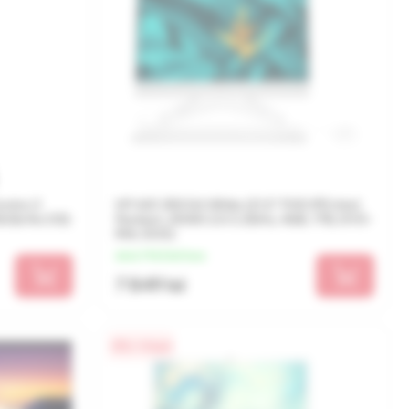
entre 3
HP AIO 200 G4 White (21.5" FHD IPS Intel
56Gb No OS)
Pentium J5040 2.0-3.2GHz, 4GB, 1TB, DVD-
RW, DOS)
de la 1 962 lei/luna
7 849 lei
0% / 4 luni