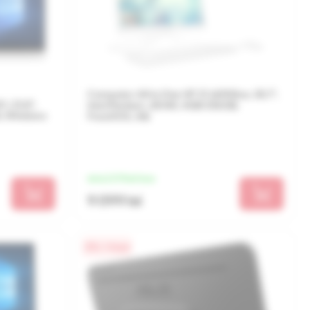
Computer All-in-One HP 21-b0056ur, 20,7",
, 23,8",
Intel Pentium J5040, 4GB/256GB,
B, Windows
FreeDOS, Alb
de la 2 275 lei/luna
9 099 lei
0% / 4 luni