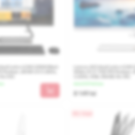
IdeaCentre A340-22IGM Black
Lenovo AIO IdeaCentre A340
PS Pentium J5040 2.0-3.2GHz,
White (21.5" FHD IPS Pentium J
 No OS)
3.2GHz, 4GB, 256GB, No OS)
una
de la 2 037 lei/luna
8 149 lei
0% / 4 luni