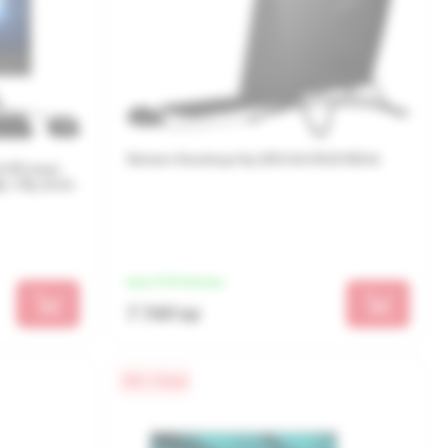
Sistem Desktop Hp 205 G4 (9US10EA)
IPS Intel
, 1TB, DVD-
de la 1 937 lei/luna
7 749 lei
0% / 4 luni