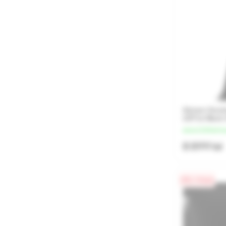
Sistem Desk
22ITL6 Blac
de la 2 225 lei/l
8 899 lei
0% / 4 luni