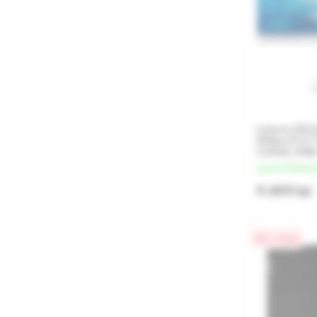
Lenovo AIO 
White (21.5"
3.2GHz, 4GB
de la 2 375 lei/l
9 499 lei
0% / 4 luni