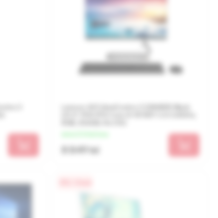
entre 3
Lenovo AIO IdeaCentre 3 22IMB05 Black
b)
(21.5" FHD IPS Core i3-10100T 3.0-3.8GHz,
8GB, 256GB, No OS)
de la 2 212 lei/luna
8 849 lei
0% / 4 luni