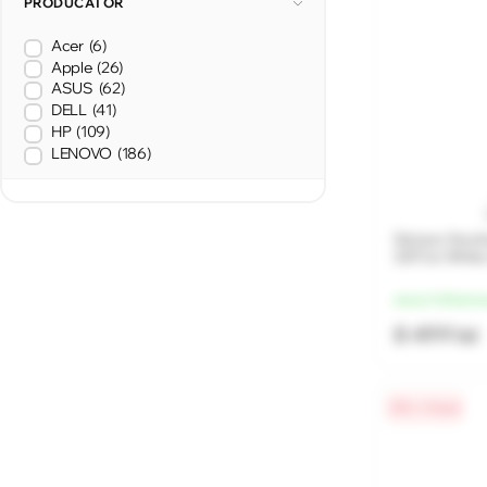
PRODUCĂTOR
Acer
(6)
Apple
(26)
ASUS
(62)
DELL
(41)
HP
(109)
LENOVO
(186)
Sistem Desk
22ITL6 Whit
de la 2 125 lei/l
8 499 lei
0% / 4 luni