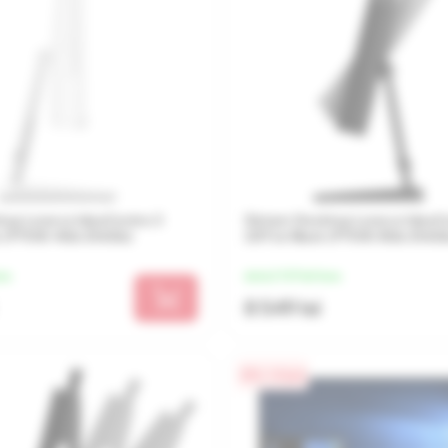
top Lenovo IdeaCentre 3
Sistem Desktop Lenovo IdeaC
e (P7505 4Gb 256Gb)
22ITL6 Black (P7505 8Gb 256G
una
de la 2 137 lei/luna
8 549 lei
0% / 4 luni