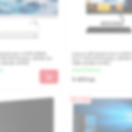
IdeaCentre A340-22IGM
Lenovo AIO IdeaCentre A340-
 FHD IPS Pentium J5040 2.0-
(21.5" FHD IPS Pentium J5040 
, 256GB, W10H)
4GB, 256GB, W10H)
una
de la 2 375 lei/luna
9 499 lei
0% / 4 luni