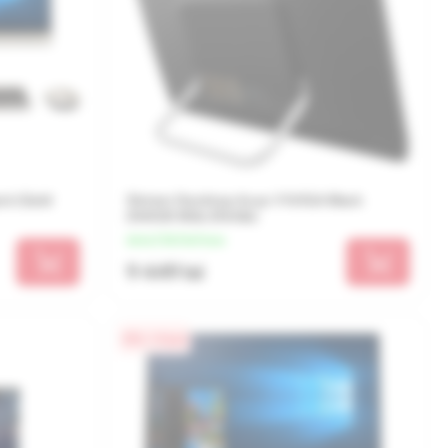
ck (Gold
Sistem Desktop Asus V161GA Black
(N4020 8Gb 256Gb)
de la 2 362 lei/luna
9 449 lei
0% / 4 luni