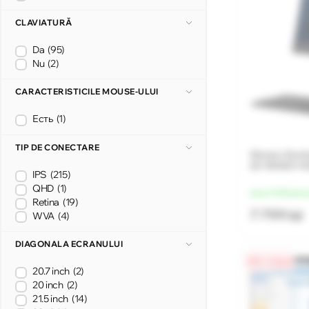
CLAVIATURĂ
Da
(95)
Nu
(2)
CARACTERISTICILE MOUSE-ULUI
Есть
(1)
TIP DE CONECTARE
Sistem Deskt
(i3-1005G1 
IPS
(215)
QHD
(1)
de la 1 950 lei/l
Retina
(19)
7 799 lei
WVA
(4)
DIAGONALA ECRANULUI
0% / 4 luni
20.7 inch
(2)
20 inch
(2)
21.5 inch
(14)