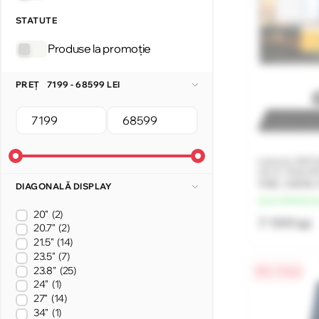
STATUTE
Produse la promoție
PREȚ
7199 - 68599 LEI
Lenovo AIO 
(21.5" FHD I
4GB, 128GB,
DIAGONALĂ DISPLAY
de la 1 800 lei/l
20"
(2)
7 199 lei
20.7"
(2)
21.5"
(14)
23.5"
(7)
23.8''
(25)
0% / 4 luni
24"
(1)
27"
(14)
34"
(1)