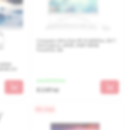
Computer All-in-One HP 21-b0053ur, 20,7",
Intel Celeron J4025, 4GB/128GB,
FreeDOS, Alb
-22IGM
5040 2.0-
de la 2 062 lei/luna
8 249 lei
0% / 4 luni