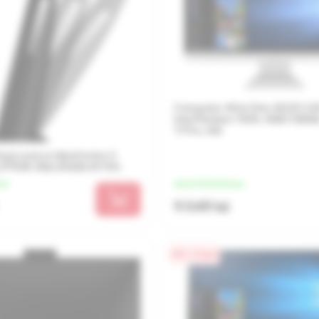
Computer All-in-One ASUS V241
Intel Pentium 7505, 4GB/128G
11 Pro, Alb
top Lenovo IdeaCentre 3
k (P7505 4Gb 256Gb W11H)
una
de la 2 262 lei/luna
9 049 lei
0% / 4 luni