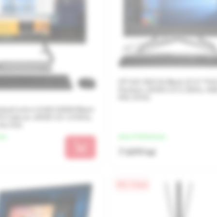
HP AIO 200 G4 Black (21.5" FHD 
Pentium J5040 2.0-3.2GHz, 4GB
RW, DOS)
IdeaCentre A340-22IGM Black
PS Celeron J4025 2.0- 2.9GHz,
 No OS)
una
de la 1 925 lei/luna
7 699 lei
0% / 4 luni