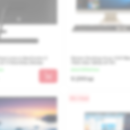
top Lenovo IdeaCentre 3
Sistem Desktop Asus V241 Bla
 (i3-1115G4 8Gb 256Gb)
7505 4Gb 128Gb W11P)
una
de la 2 325 lei/luna
9 299 lei
0% / 4 luni