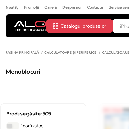
Noutăți
Promoții
Carieră
Despre noi
Contacte
Service cen
Catalogul produselor
CĂUTĂ
IPH
PAGINA PRINCIPALĂ
CALCULATOARE ȘI PERIFERICE
CALCULATOAR
Monoblocuri
0% / 4 luni
Produse găsite: 505
Doar în stoc