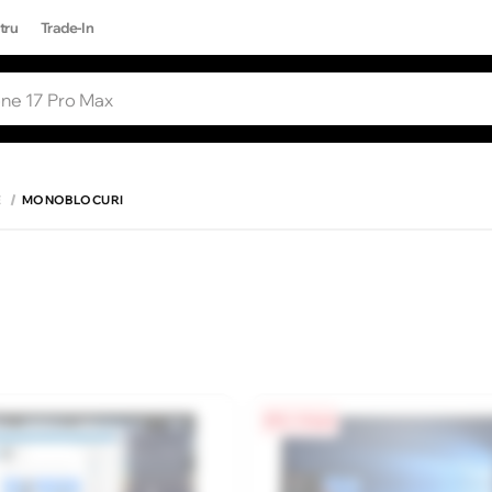
tru
Trade-In
RI POPULARE
Toate rezultatele căutării [0 de produse
ONE 17 PRO MAX
E
MONOBLOCURI
0% / 4 luni