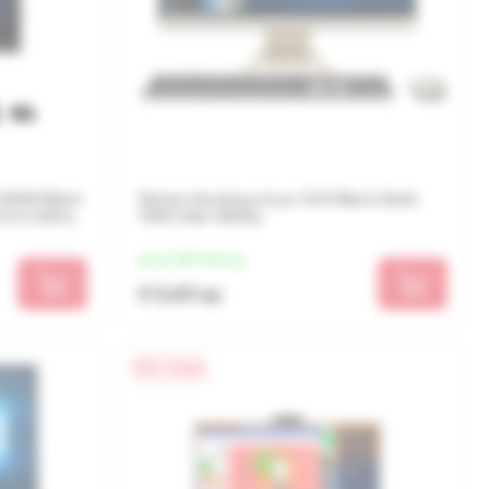
22IGM Black
Sistem Desktop Asus V241 Black (Gold
2.0-3.2GHz,
7505 4Gb 128Gb)
de la 2 387 lei/luna
9 549 lei
0% / 4 luni