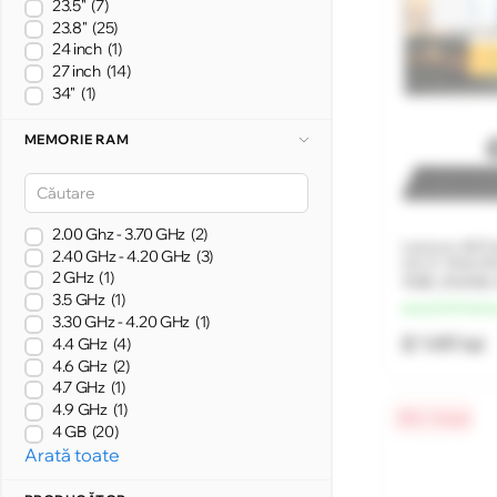
23.5"
(7)
23.8"
(25)
24 inch
(1)
27 inch
(14)
34"
(1)
MEMORIE RAM
2.00 Ghz - 3.70 GHz
(2)
Lenovo AIO 
2.40 GHz - 4.20 GHz
(3)
(21.5" FHD I
2 GHz
(1)
4GB, 256GB,
3.5 GHz
(1)
de la 2 037 lei/l
3.30 GHz - 4.20 GHz
(1)
8 149 lei
4.4 GHz
(4)
4.6 GHz
(2)
4.7 GHz
(1)
4.9 GHz
(1)
0% / 4 luni
4 GB
(20)
Arată toate