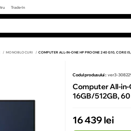
tru
Trade-In
RI POPULARE
Toate rezultatele căutării [0 de produse]
ONE 17 PRO MAX
E
MONOBLOCURI
COMPUTER ALL-IN-ONE HP PROONE 240 G10, CORE I5, 
Codul produsului :
ver3-30822
Computer All-in-
16GB/512GB, 60 
16 439 lei