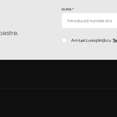
NUME
*
noastre.
Am luat cunoștință cu
Te