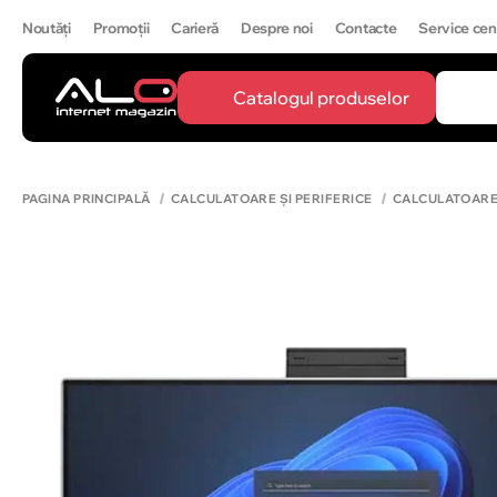
Noutăți
Promoții
Carieră
Despre noi
Contacte
Service cen
Catalogul produselor
CĂUTĂ
IPH
PAGINA PRINCIPALĂ
CALCULATOARE ȘI PERIFERICE
CALCULATOAR