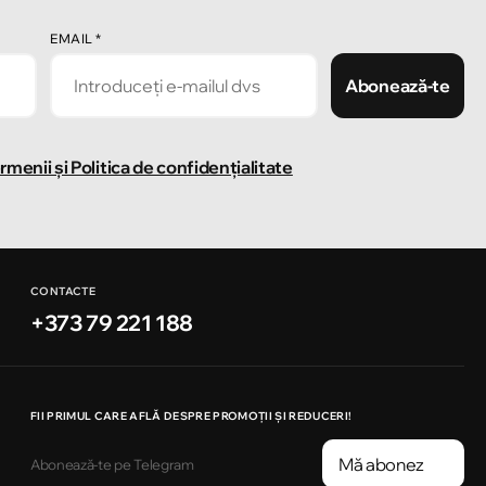
EMAIL
*
Abonează-te
rmenii și Politica de confidențialitate
CONTACTE
+373 79 221 188
FII PRIMUL CARE AFLĂ DESPRE PROMOȚII ȘI REDUCERI!
Mă abonez
Abonează-te pe Telegram