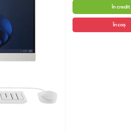
În credit
În coș