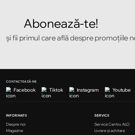
Abonează-te!
și fii primul care află despre promoțiile 
CONTACTEAZĂ-NE
Facebook
Tiktok
Instagram
Youtube
INFORMATII
SERVICII
Despre noi
Service Centru ALO
Magazine
Livrare și achitare