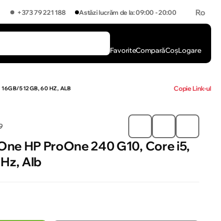
Ro
+373 79 221 188
Astăzi lucrăm de la: 09:00 - 20:00
Favorite
Compară
Coș
Logare
Copie Link-ul
16GB/512GB, 60 HZ, ALB
9
One HP ProOne 240 G10, Core i5,
Hz, Alb