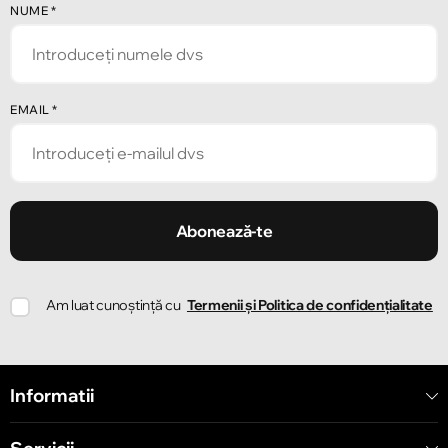
NUME
*
EMAIL
*
Abonează-te
Am luat cunoștință cu
Termenii și Politica de confidențialitate
Informatii