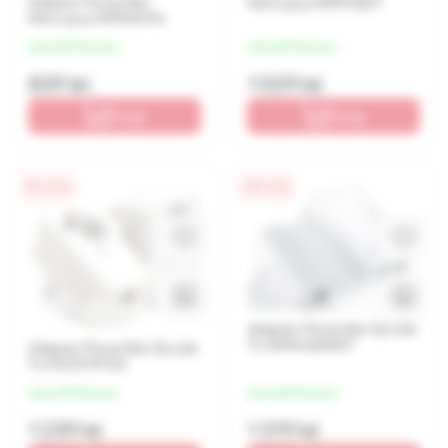
Adaptor Powerline
Mercusys MP510KIT
Mercusys MP500 Kit
de la 207 lei/luna
de la 257 lei/luna
829 lei
1 029 lei
În coș
În coș
0% / 4 luni
0% / 4 luni
Adaptor Powerline Tp-Link
TL-WPA4220KIT
Adaptor Powerline Tp-Link
TL-PA7017P Kit
de la 310 lei/luna
de la 330 lei/luna
1 239 lei
1 319 lei