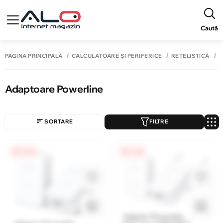
Caută
PAGINA PRINCIPALĂ
CALCULATOARE ȘI PERIFERICE
REȚELISTICĂ
A
Adaptoare Powerline
SORTARE
FILTRE
0% / 4 luni
0% / 4 luni
Adaptor Powerline