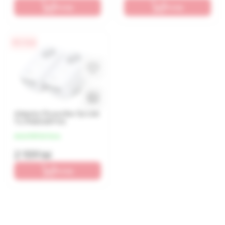
În coș
În coș
0% / 4 luni
Adaptor Powerline Tp-Link
TL-PA8030P Kit
de la 540 lei/luna
2 159 lei
În coș