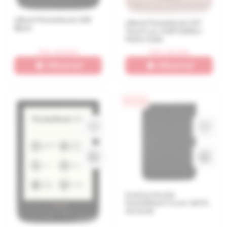
eBook Pocketbook 628
eBook Pocketbook 627
Black
Touch Lux 4 Gift Edition
Matte Gold
Stoc epuizat
Stoc epuizat
Află primul!
Află primul!
0% / 4 luni
Husă protecție
PocketBook Cover U6XX,
Gri inchis