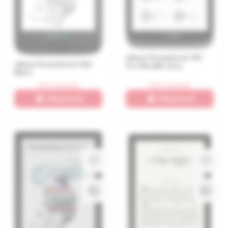
eBook Pocketbook 740
eBook Pocketbook 606
Pro Metallic Grey
Black
Stoc epuizat
Stoc epuizat
Află primul!
Află primul!