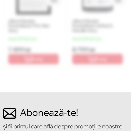
eBook Reader
eBook Reader
PocketBook 970, Mist
PocketBook InkPad X,
Grey
Metallic Grey
de la 1 875 lei/luna
de la 2 200 lei/luna
7 499 lei
8 799 lei
În coș
În coș
Abonează-te!
și fii primul care află despre promoțiile noastre.