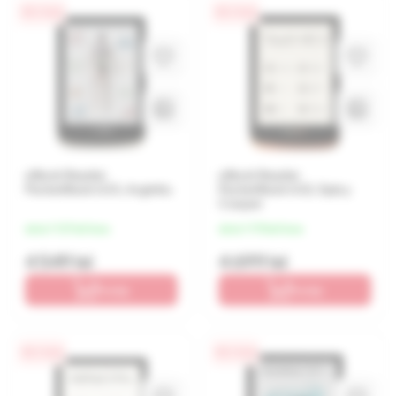
0% / 4 luni
0% / 4 luni
eBook Reader
eBook Reader
PocketBook 633, Argintiu
PocketBook 632, Spicy
Cooper
de la 1 137 lei/luna
de la 1 175 lei/luna
4 549 lei
4 699 lei
În coș
În coș
0% / 4 luni
0% / 4 luni