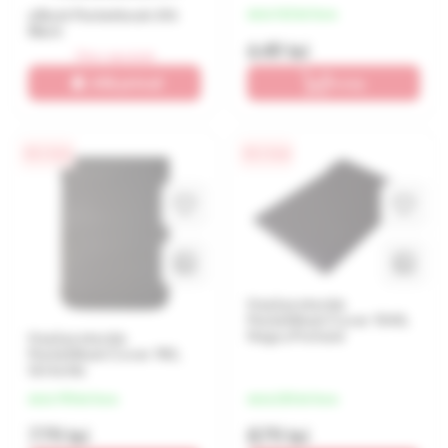
eBook Pocketbook 616
de la 162 lei/luna
Black
649 lei
Stoc epuizat
Află primul!
În coș
0% / 4 luni
0% / 4 luni
Husă protecție
PocketBook Cover 1040,
Negru Profund
Husă protecție
PocketBook Cover 740,
Gri inchis
de la 195 lei/luna
de la 220 lei/luna
779 lei
879 lei