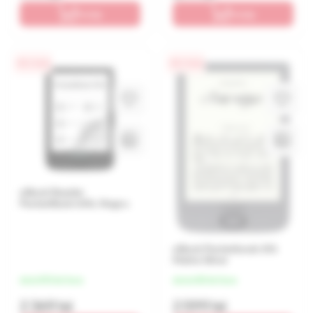
În coș
În coș
0% / 4 luni
0% / 4 luni
eBook Reader
PocketBook 606, Negru
eBook Pocketbook 616
Matte Silver
de la 592 lei/luna
de la 650 lei/luna
2 369 lei
2 599 lei