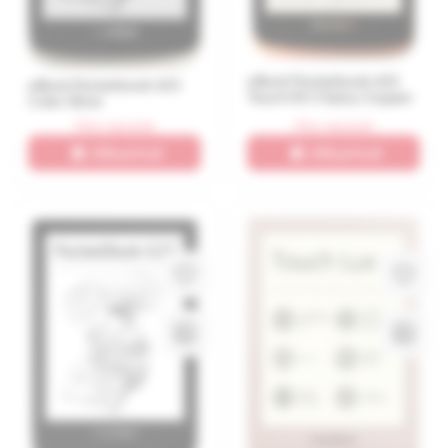
eBook Pocketbook 632
eBook Pocketbook 633
Touch HD 3 Spicy Copper
Color Silver
Stoc epuizat
Stoc epuizat
Află primul!
Află primul!