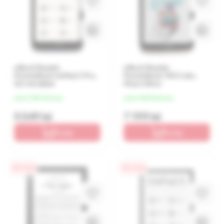
eBook Reader
eBook Reader
PocketBook InkPad 3 Pro,
PocketBook 740 Color,
Gri metalizat
Moon Silver
de la 1 387 lei/luna
de la 1 800 lei/luna
5 549 lei
7 199 lei
În coș
În coș
0% / 4 luni
0% / 4 luni