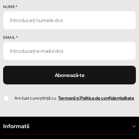
NUME
*
EMAIL
*
Abonează-te
Am luat cunoștință cu
Termenii și Politica de confidențialitate
Informatii