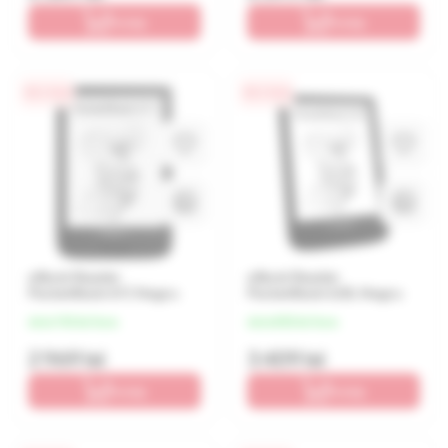
În coș
În coș
0% / 4 luni
0% / 4 luni
eBook Reader
eBook Reader
PocketBook 617, Negru
PocketBook 628, Negru
de la 742 lei/luna
de la 852 lei/luna
2 969 lei
3 409 lei
În coș
În coș