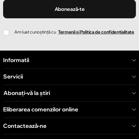
Strada Ion Creangă 47/1
Abonează-te
Chișinău
Am luat cunoștință cu
Termenii și Politica de confidențialitate
Strada Ion Creangă 78
Chișinău
Informatii
Strada Mitropolit Varlaam 58
Servicii
Chișinău
Șoseaua Hînceşti 60/4
Abonați-vă la știri
Chișinău
Eliberarea comenzilor online
Bulevardul Decebal 139
Contactează-ne