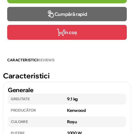
Cumpără rapid
În coș
CARACTERISTICI
REVIEWS
Caracteristici
Generale
9.1 kg
GREUTATE
Kenwood
PRODUCĂTOR
Roșu
CULOARE
1000 W
PUTERE