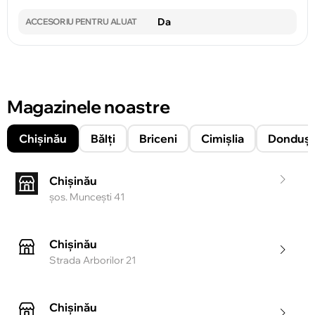
Da
ACCESORIU PENTRU ALUAT
Magazinele noastre
Chișinău
Bălți
Briceni
Cimișlia
Donduşe
Chișinău
şos. Munceşti 41
Chișinău
Strada Arborilor 21
Chișinău