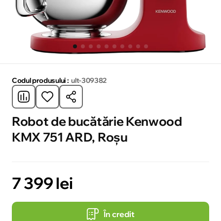
Codul produsului :
ult-309382
Robot de bucătărie Kenwood
KMX 751 ARD, Roșu
7 399 lei
În credit