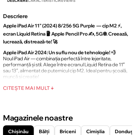
DESCRIERE
CARACTERISTICI
REVIEWS
Descriere
Apple iPad Air 11" (2024) 8/256 5G Purple — cip M2 ⚡,
ecran Liquid Retina 🖥️! Apple Pencil Pro ✍️, 5G 🌐. Creează,
lucrează, distrează-te! 🚀
Apple iPad Air 2024: Un suflu nou de tehnologie! 💨
Noul iPad Air — combinația perfectă între lejeritate,
performanță și stil. Alege între ecranul Liquid Retina de 11″
sau 13″, alimentat de puternicul cip M2. Ideal pentru școală,
muncă și creație!
⚡ Putere în fiecare detaliu:
CITEȘTE MAI MULT
Cipul M2 accelerează sarcinile cu până la 40%! Rulează
Photoshop 🎨, editează video 🎥 sau joacă titluri AAA 🎮 —
totul fără întreruperi. Motorul neural activează funcții AI
pentru proiecte creative avansate.
Magazinele noastre
🖥️ Ecran care impresionează:
Chișinău
Bălți
Briceni
Cimișlia
Donduşe
Liquid Retina cu culori vibrante și strat anti-reflexie 🌟.