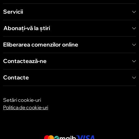
Servicii
Chișinău
Șoseaua Hînceşti 60/4
Abonați-vă la știri
Chișinău
Eliberarea comenzilor online
Bulevardul Decebal 139
Contactează-ne
Contacte
Setări cookie-uri
Politica de cookie-uri