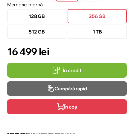
Memorie internă
128 GB
256 GB
512 GB
1 TB
16 499 lei
În credit
Cumpără rapid
În coș