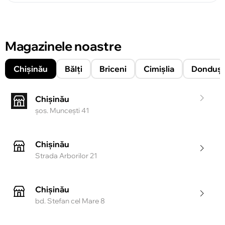
Magazinele noastre
Chișinău
Bălți
Briceni
Cimișlia
Donduşe
Chișinău
şos. Munceşti 41
Chișinău
Strada Arborilor 21
Chișinău
bd. Stefan cel Mare 8