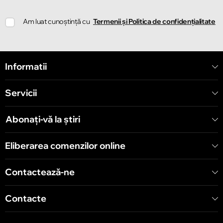
Chișinău
Am luat cunoștință cu
Termenii și Politica de confidențialitate
Strada Ion Creangă 78
Chișinău
Informatii
Strada Mitropolit Varlaam 58
Servicii
Chișinău
Șoseaua Hînceşti 60/4
Abonați-vă la știri
Chișinău
Eliberarea comenzilor online
Bulevardul Decebal 139
Contactează-ne
Contacte