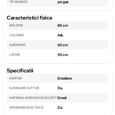
pe gaz
TIP ARAGAZ
Caracteristici fizice
85 cm
ÎNĂLȚIME
Alb
CULOARE
60 cm
ADÂNCIME
50 cm
LĂȚIME
Specificatii
Emailate
GRĂTAR
Da
ILUMINARE CUPTOR
Email
MATERIAL SUPRAFAȚĂ DE GĂTIT
Da
APRINDERE ELECTRICĂ