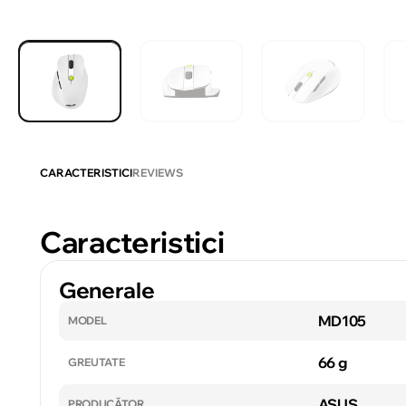
CARACTERISTICI
REVIEWS
Caracteristici
Generale
MD105
MODEL
66 g
GREUTATE
ASUS
PRODUCĂTOR