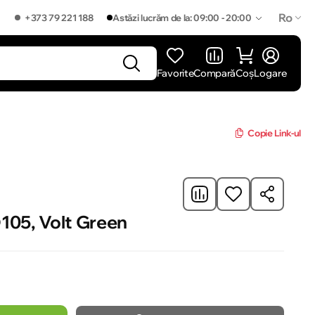
Ro
+373 79 221 188
Astăzi lucrăm de la: 09:00 - 20:00
Favorite
Compară
Coș
Logare
]
Copie Link-ul
05, Volt Green