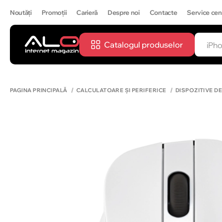
Noutăți
Promoții
Carieră
Despre noi
Contacte
Service cen
Catalogul produselor
CĂUTĂ
IPH
PAGINA PRINCIPALĂ
CALCULATOARE ȘI PERIFERICE
DISPOZITIVE D