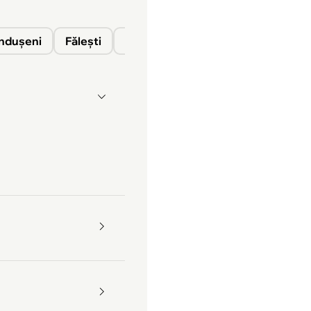
nduşeni
Fălești
Florești
Glodeni
Ocnița