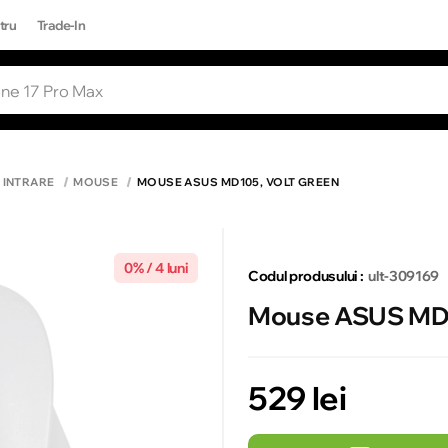
tru
Trade-In
RI POPULARE
Toate rezultatele căutării [0 de produse
ONE 17 PRO MAX
E INTRARE
MOUSE
MOUSE ASUS MD105, VOLT GREEN
0% / 4 luni
Codul produsului :
ult-309169
Mouse ASUS MD1
529 lei