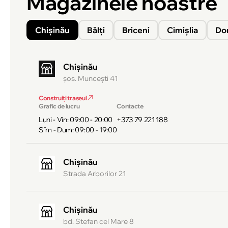
Magazinele noastre
Chișinău
Bălți
Briceni
Cimișlia
Do
Chișinău
şos. Munceşti 41
Construiți traseul
Grafic de lucru
Contacte
Luni - Vin: 09:00 - 20:00
+373 79 221 188
Sîm - Dum: 09:00 - 19:00
Chișinău
Strada Arborilor 21
Chișinău
bd. Stefan cel Mare 8