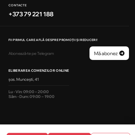
CONTACTE
+373 79 221 188
FII PRIMUL CARE AFLĂ DESPRE PROMOȚII ȘI REDUCERI!
Mă abonez
Abonează-te pe Telegram
ELIBERAREA COMENZILOR ONLINE
șos. Muncești, 41
Lu - Vin: 09:00 – 20:00
Sâm - Dum: 09:00 – 19:00