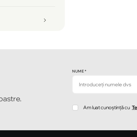
NUME
*
noastre.
Am luat cunoștință cu
Te