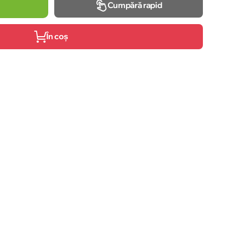
Cumpără rapid
În coș