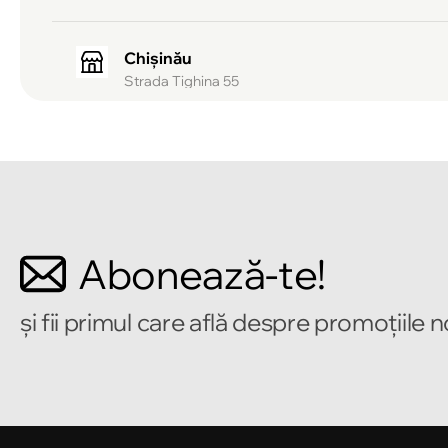
Chișinău
Strada Tighina 55
Chișinău
Bulevardul Mircea cel Bătrîn 2
Chișinău
Abonează-te!
Strada Alecu Russo 1
și fii primul care află despre promoțiile 
Chișinău
Strada Pușkin 32
Chișinău