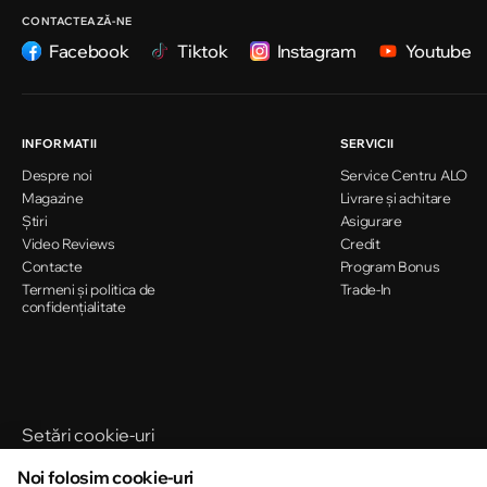
Strada Ion Creangă 47/1
CONTACTEAZĂ-NE
Facebook
Tiktok
Instagram
Youtube
Chișinău
Strada Ion Creangă 78
INFORMATII
SERVICII
Despre noi
Service Centru ALO
Chișinău
Magazine
Livrare și achitare
Strada Mitropolit Varlaam 58
Știri
Asigurare
Video Reviews
Credit
Contacte
Program Bonus
Termeni și politica de
Chișinău
Trade-In
confidențialitate
Șoseaua Hînceşti 60/4
Chișinău
Bulevardul Decebal 139
Setări cookie-uri
Politica de cookie-uri
Noi folosim cookie-uri