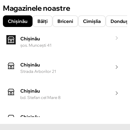
Magazinele noastre
Chișinău
Bălți
Briceni
Cimișlia
Donduşe
Chișinău
şos. Munceşti 41
Chișinău
Strada Arborilor 21
Chișinău
bd. Stefan cel Mare 8
Chișinău
Strada Tighina 55