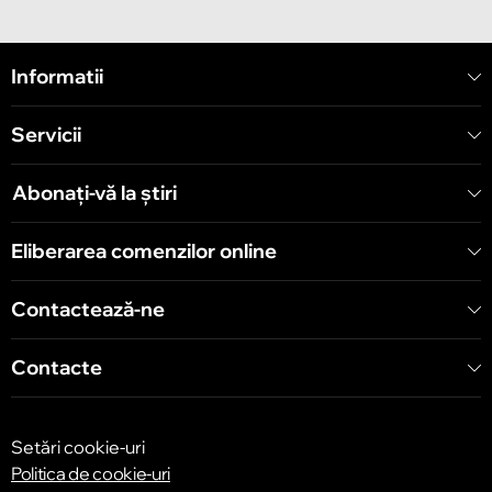
Chișinău
Informatii
Strada Mitropolit Varlaam 58
Servicii
Chișinău
Șoseaua Hînceşti 60/4
Abonați-vă la știri
Chișinău
Eliberarea comenzilor online
Bulevardul Decebal 139
Contactează-ne
Contacte
Setări cookie-uri
Politica de cookie-uri