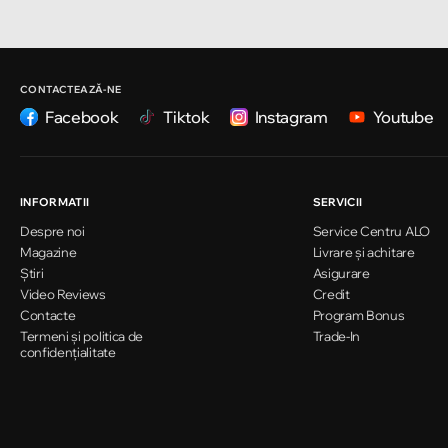
Chișinău
Strada Ion Creangă 47/1
CONTACTEAZĂ-NE
Facebook
Tiktok
Instagram
Youtube
Chișinău
Strada Ion Creangă 78
INFORMATII
SERVICII
Despre noi
Service Centru ALO
Chișinău
Magazine
Livrare și achitare
Strada Mitropolit Varlaam 58
Știri
Asigurare
Video Reviews
Credit
Contacte
Program Bonus
Termeni și politica de
Chișinău
Trade-In
confidențialitate
Șoseaua Hînceşti 60/4
Chișinău