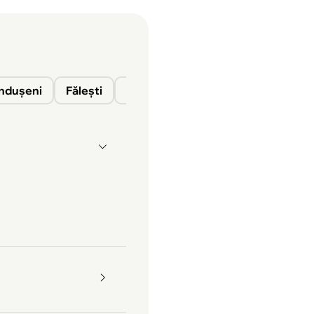
nduşeni
Fălești
Florești
Glodeni
Ocnița