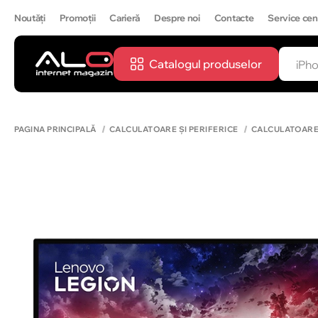
Noutăți
Promoții
Carieră
Despre noi
Contacte
Service cen
Catalogul produselor
CĂUTĂ
IPH
PAGINA PRINCIPALĂ
CALCULATOARE ȘI PERIFERICE
CALCULATOAR