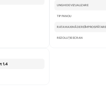
UNGHI DE VIZUALIZARE
TIP PANOU
RATA MAXIMĂ DE REÎMPROSPĂTAR
REZOLUȚIE ECRAN
t 1.4