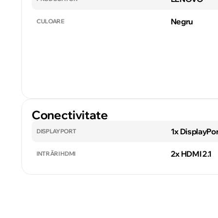
Negru
CULOARE
Conectivitate
1x DisplayPor
DISPLAYPORT
2x HDMI 2.1
INTRĂRI HDMI