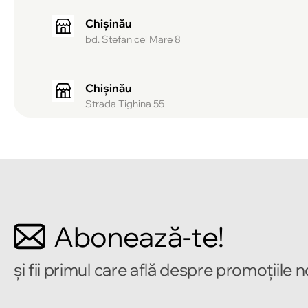
Chișinău
bd. Stefan cel Mare 8
Chișinău
Strada Tighina 55
Chișinău
Bulevardul Mircea cel Bătrîn 2
Chișinău
Abonează-te!
Strada Alecu Russo 1
și fii primul care află despre promoțiile 
Chișinău
Strada Pușkin 32