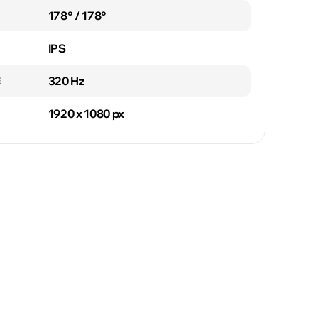
178° / 178°
IPS
320 Hz
E
1920 x 1080 px