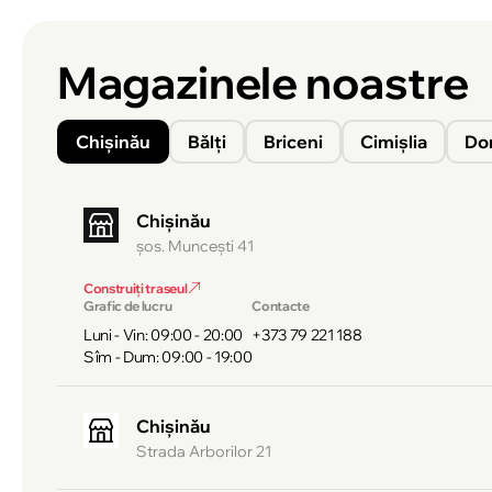
Magazinele noastre
Chișinău
Bălți
Briceni
Cimișlia
Do
Chișinău
şos. Munceşti 41
Construiți traseul
Grafic de lucru
Contacte
Luni - Vin: 09:00 - 20:00
+373 79 221 188
Sîm - Dum: 09:00 - 19:00
Chișinău
Strada Arborilor 21