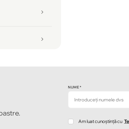
NUME
*
noastre.
Am luat cunoștință cu
Te