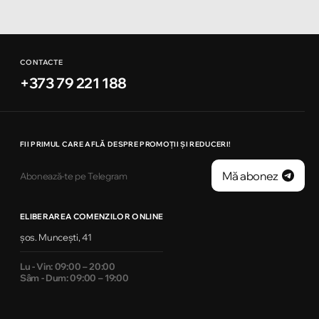
CONTACTE
+373 79 221 188
FII PRIMUL CARE AFLĂ DESPRE PROMOȚII ȘI REDUCERI!
Mă abonez
Abonează-te pe Telegram
ELIBERAREA COMENZILOR ONLINE
șos. Muncești, 41
Lu - Vin: 09:00 – 20:00
Sâm - Dum: 09:00 – 19:00