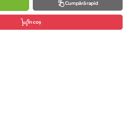
Cumpără rapid
În coș