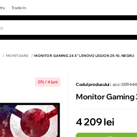
tru
Trade-In
RI POPULARE
Toate rezultatele căutării [0 de produse
ONE 17 PRO MAX
E
MONITOARE
MONITOR GAMING 24.5" LENOVO LEGION 25-10, NEGRU
0% / 4 luni
Codul produsului :
acc-30944
Monitor Gaming 
4 209 lei