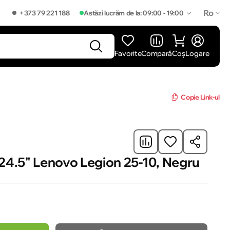
Ro
+373 79 221 188
Astăzi lucrăm de la: 09:00 - 19:00
Favorite
Compară
Coș
Logare
]
Copie Link-ul
4
24.5" Lenovo Legion 25-10, Negru