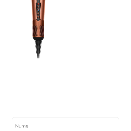
Te interesează acest model?
Consultanții noștri te vor ajuta!
Lasă-ne numărul tău pentru a te suna.