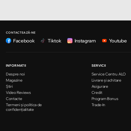
Strada Pușkin 32
Chișinău
Strada Ion Creangă 47/1
CONTACTEAZĂ-NE
Facebook
Tiktok
Instagram
Youtube
Chișinău
Strada Ion Creangă 78
INFORMATII
SERVICII
Despre noi
Service Centru ALO
Chișinău
Magazine
Livrare și achitare
Strada Mitropolit Varlaam 58
Știri
Asigurare
Video Reviews
Credit
Contacte
Program Bonus
Termeni și politica de
Chișinău
Trade-In
confidențialitate
Șoseaua Hînceşti 60/4