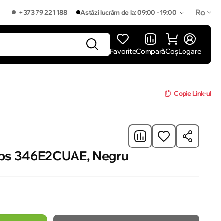
Ro
+373 79 221 188
Astăzi lucrăm de la: 09:00 - 19:00
Favorite
Compară
Coș
Logare
]
Copie Link-ul
lips 346E2CUAE, Negru