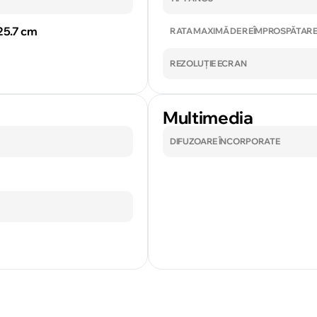
 25.7 cm
RATA MAXIMĂ DE REÎMPROSPĂTAR
REZOLUȚIE ECRAN
Multimedia
DIFUZOARE ÎNCORPORATE