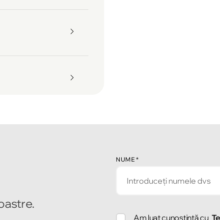
NUME
*
noastre.
Am luat cunoștință cu
Te