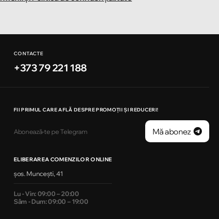
CONTACTE
+373 79 221 188
FII PRIMUL CARE AFLĂ DESPRE PROMOȚII ȘI REDUCERI!
Mă abonez
Abonează-te pe Telegram
ELIBERAREA COMENZILOR ONLINE
șos. Muncești, 41
Lu - Vin: 09:00 – 20:00
Sâm - Dum: 09:00 – 19:00