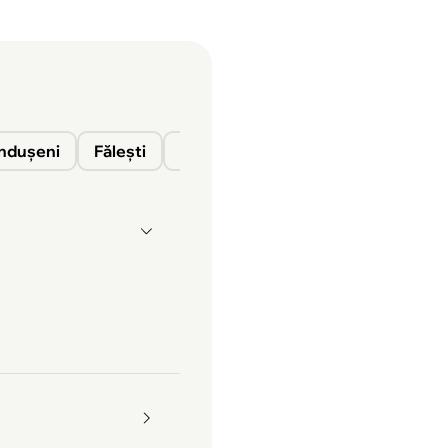
nduşeni
Fălești
Florești
Glodeni
Ocnița