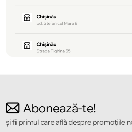
Chișinău
bd. Stefan cel Mare 8
Chișinău
Strada Tighina 55
Chișinău
Bulevardul Mircea cel Bătrîn 2
Chișinău
Abonează-te!
Strada Alecu Russo 1
și fii primul care află despre promoțiile 
Chișinău