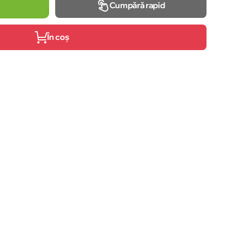
Cumpără rapid
În coș