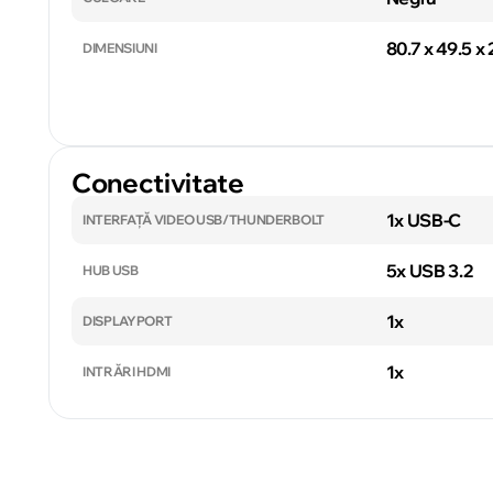
80.7 x 49.5 x
DIMENSIUNI
Conectivitate
1x USB-C
INTERFAȚĂ VIDEO USB/THUNDERBOLT
5x USB 3.2
HUB USB
1x
DISPLAYPORT
1x
INTRĂRI HDMI