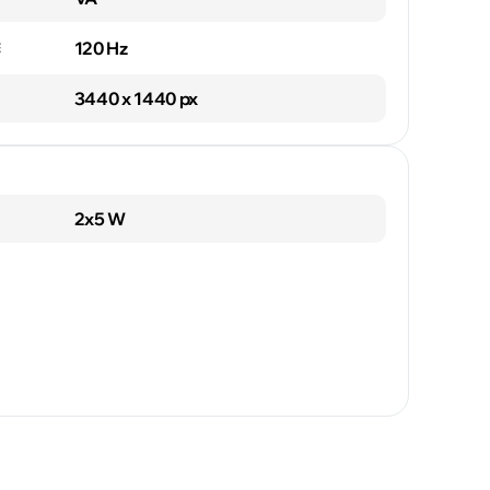
120 Hz
E
3440 x 1440 px
2x5 W