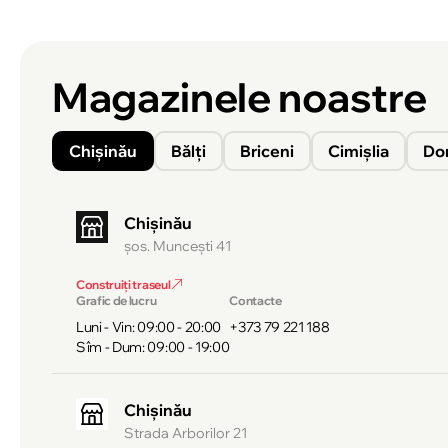
Magazinele noastre
Chișinău
Bălți
Briceni
Cimișlia
Do
Chișinău
şos. Munceşti 41
Construiți traseul
Grafic de lucru
Contacte
Luni - Vin: 09:00 - 20:00
+373 79 221 188
Sîm - Dum: 09:00 - 19:00
Chișinău
Strada Arborilor 21