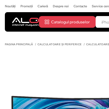
Noutăți
Promoții
Carieră
Despre noi
Contacte
Service cen
Catalogul produselor
CĂUTĂ
IPH
PAGINA PRINCIPALĂ
CALCULATOARE ȘI PERIFERICE
CALCULATOAR