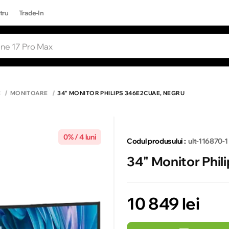
tru
Trade-In
RI POPULARE
Toate rezultatele căutării [0 de produse
ONE 17 PRO MAX
E
MONITOARE
34" MONITOR PHILIPS 346E2CUAE, NEGRU
0% / 4 luni
Codul produsului :
ult-116870-1
34" Monitor Phi
10 849 lei