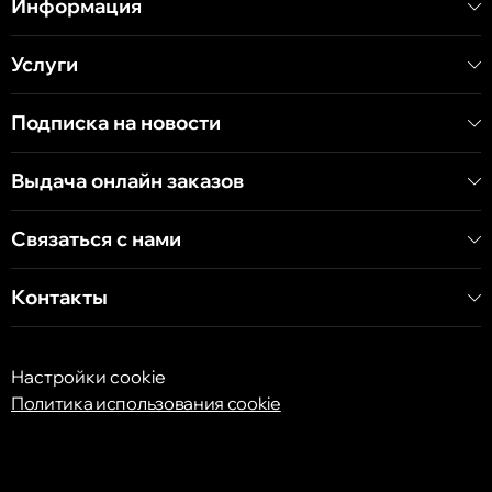
Информация
Услуги
Кишинёв
Хынчештское шоссе, 60/4
Подписка на новости
Кишинёв
Выдача онлайн заказов
бульвар Дечебал, 139
Связаться с нами
Контакты
Настройки cookie
Политика использования cookie