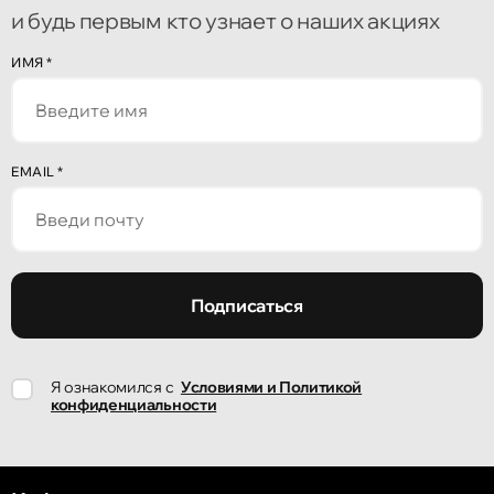
и будь первым кто узнает о наших акциях
Кишинёв
ИМЯ
*
улица Алеку Руссо 1
Кишинёв
EMAIL
*
улица Александр Пушкин, 32
Кишинёв
улица Ион Крянгэ, 47/1
Подписаться
Кишинёв
Я ознакомился с
Условиями и Политикой
улица Ион Крянгэ, 78
конфиденциальности
Кишинёв
улица Митрополит Варлаам, 58