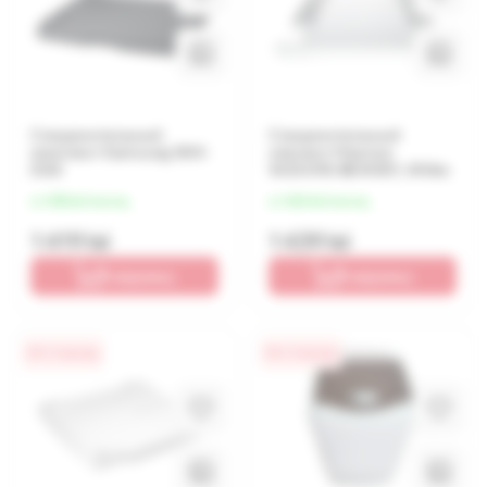
Соединительный
Соединительный
комплект Samsung SKK-
элемент Hisense
DDX
WZXX90-BEW001, White
от 355 lei/месяц
от 360 lei/месяц
1 419 lei
1 439 lei
В корзину
В корзину
0% / 4 месяца
0% / 4 месяца