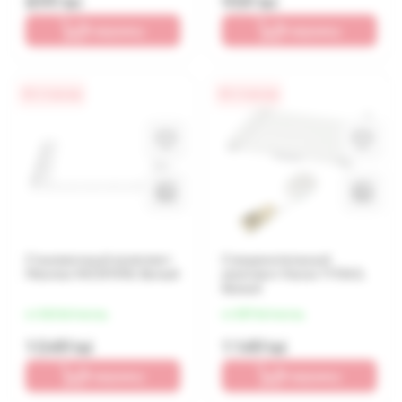
899 lei
959 lei
В корзину
В корзину
0% / 4 месяца
0% / 4 месяца
Стыковочный комплект
Соединительный
Hisense WZ3I10W, Белый
комплект Xavax 111363,
Белый
от 262 lei/месяц
от 287 lei/месяц
1 049 lei
1 149 lei
В корзину
В корзину