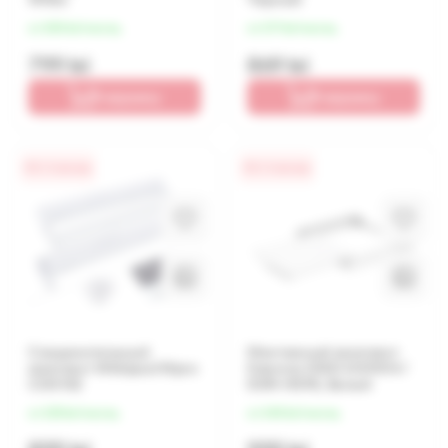
от 200 lei/месяц
от 217 lei/месяц
799 lei
869 lei
В корзину
В корзину
0% / 4 месяца
0% / 4 месяца
Соединительный
Монтажный комплект
комплект Whirlpool Wpro
Daewoo DWD-DS9014 /
CDS102
DDR-HS9E, Белый
от 225 lei/месяц
от 240 lei/месяц