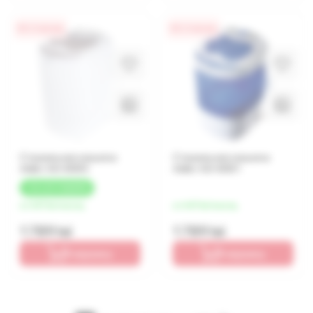
0% / 4 месяца
0% / 4 месяца
Стиральная машина
Стиральная машина
Adler AD-8055
Adler AD-8051
+
54 LEI
КЭШБЕК
от 447 lei/месяц
от 447 lei/месяц
1 789 lei
1 789 lei
В корзину
В корзину