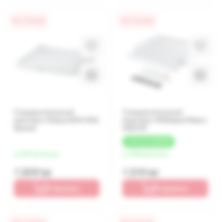
0% / 4 месяца
0% / 4 месяца
Соединительный
Соединительный
комплект Sharp SKD-NW,
комплект Whirlpool Wpro
Белый
SKS101
+
39 LEI
КЭШБЕК
от 327 lei/месяц
от 330 lei/месяц
1 309 lei
1 319 lei
В корзину
В корзину