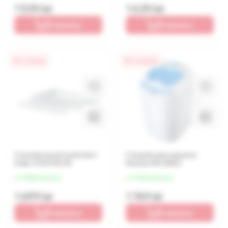
1 539 lei
1 639 lei
В корзину
В корзину
0% / 4 месяца
0% / 4 месяца
Стыковочный комплект
Стиральная машина
Haier HASTKU10
Mesko MS-8053
от 425 lei/месяц
от 442 lei/месяц
1 699 lei
1 769 lei
В корзину
В корзину