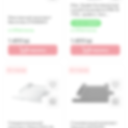
Mas. Spalat Semiautomat
Lavatto lavanderia XPB-70
7 KG., spalare, fara
Монтажный комплект
centrifugare
Electrolux STA8GW3
+
45 LEI
КЭШБЕК
от 375 lei/месяц
от 375 lei/месяц
1 499 lei
1 499 lei
В корзину
В корзину
0% / 4 месяца
0% / 4 месяца
Соединительный
Стыковочный комплект
комплект Sharp SKD-W,
Hisense WZXX90-