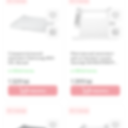
0% / 4 месяца
0% / 4 месяца
Соединительный
Монтажный комплект
комплект Samsung SKK-
для установки сушки
DD, Белый
Gorenje SKHNA90W/PL,
White
от 332 lei/месяц
от 350 lei/месяц
1 329 lei
1 399 lei
В корзину
В корзину
0% / 4 месяца
0% / 4 месяца