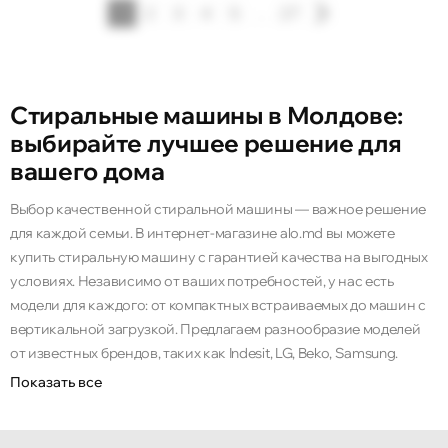
1
2
3
4
5
...
27
Стиральные машины в Молдове:
выбирайте лучшее решение для
вашего дома
Выбор качественной стиральной машины — важное решение
для каждой семьи. В интернет-магазине alo.md вы можете
купить стиральную машину с гарантией качества на выгодных
условиях. Независимо от ваших потребностей, у нас есть
модели для каждого: от компактных встраиваемых до машин с
вертикальной загрузкой. Предлагаем разнообразие моделей
от известных брендов, таких как Indesit, LG, Beko, Samsung.
Показать все
Широкий ассортимент стиральных машин
На alo.md вас ждёт большой ассортимент моделей, которые