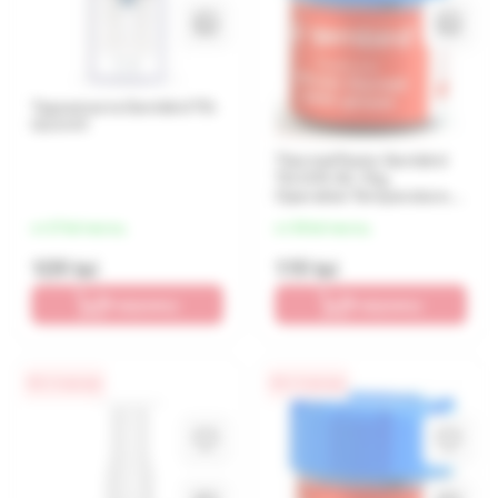
Термопаста Gembird TG-
G3.0-01
Thermal Paste Gembird
TG-G15-02, 15g,
Operation Temperature:
-30 ~ 280° C, Grey
от 27 lei/месяц
от 30 lei/месяц
109 lei
119 lei
В корзину
В корзину
0% / 4 месяца
0% / 4 месяца