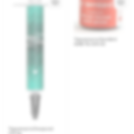
Термопаста Gembird
GMB TG-G15-02
Термопаста Deepcool
Z10 5g