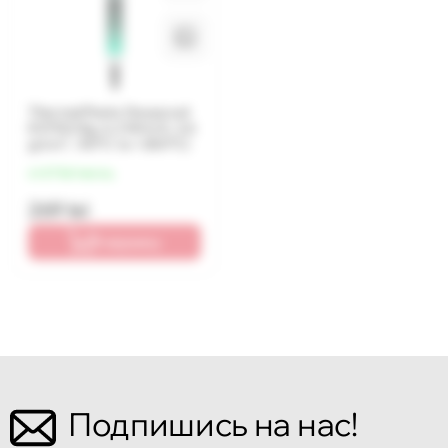
Thermal Paste Deepcool
EX750 (5g, 6.2 W/m·K, 2.6
g/cm³, -50°C to +250°C)
от 67 lei/месяц
269 lei
В корзину
Подпишись на нас!