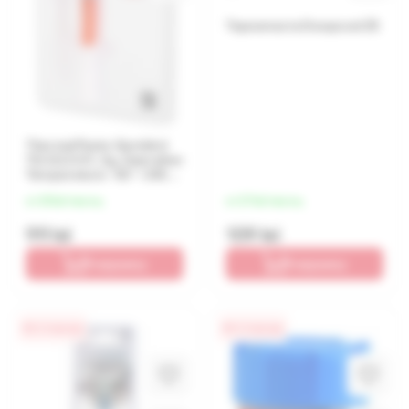
Термопаста Deepcool Z5
Thermal Paste Gembird
TG-G3.0-01, 3g, Operation
Temperature: -50 ~ 240°
C, Grey
от 25 lei/месяц
от 27 lei/месяц
99 lei
109 lei
В корзину
В корзину
0% / 4 месяца
0% / 4 месяца