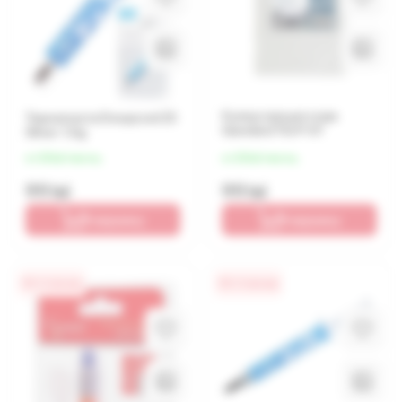
Кулер процессора
Термопаста Deepcool Z3
Gembird TG-P-01
Silver 1.5g
от 25 lei/месяц
от 25 lei/месяц
99 lei
99 lei
В корзину
В корзину
0% / 4 месяца
0% / 4 месяца