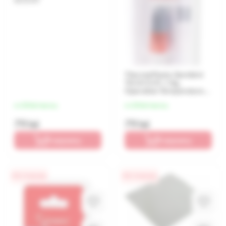
Thermal Paste Gembird
TG-G1.5-01, 1.5g,
Operation Temperature:
-50 ~ 240° C, Grey
от 20 lei/месяц
от 20 lei/месяц
79 lei
79 lei
В корзину
В корзину
0% / 4 месяца
0% / 4 месяца