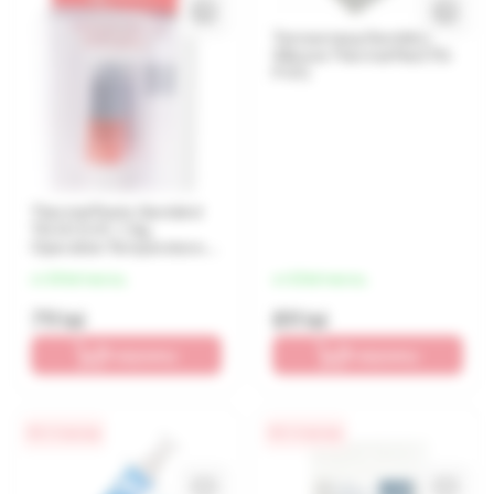
Теплоотвод Gembird
Silicone Thermal Pad (TG-
P-01)
Thermal Paste Gembird
TG-G1.5-01, 1.5g,
Operation Temperature:
-50 ~ 240° C, Grey
от 20 lei/месяц
от 22 lei/месяц
79 lei
89 lei
В корзину
В корзину
0% / 4 месяца
0% / 4 месяца