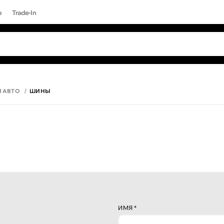
р
Trade-In
ЫЕ ЗАПРОСЫ
 результаты поиска [0 товаров]
17 PRO MAX
Я АВТО
ШИНЫ
ИМЯ
*