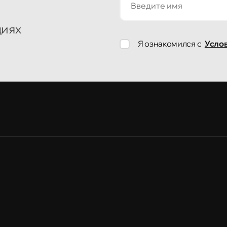
циях
Я ознакомился с
Усло