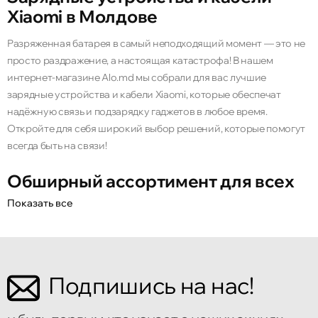
Xiaomi в Молдове
Разряженная батарея в самый неподходящий момент — это не
просто раздражение, а настоящая катастрофа! В нашем
интернет-магазине Alo.md мы собрали для вас лучшие
зарядные устройства и кабели Xiaomi, которые обеспечат
надёжную связь и подзарядку гаджетов в любое время.
Откройте для себя широкий выбор решений, которые помогут
всегда быть на связи!
Обширный ассортимент для всех
нужд
Показать все
Неважно, находитесь ли вы дома, в офисе или в дороге — у нас
есть всё необходимое, чтобы ваши устройства всегда были
заряжены и готовы к работе. Оригинальная зарядка Xiaomi
Подпишись на нас!
гарантирует безопасную и стабильную зарядку для всех
гаджетов. Оставьте все заботы позади и наслаждайтесь
беззаботной эксплуатацией!