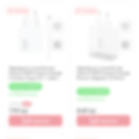
0% / 4 месяца
0% / 4 месяца
Зарядное устройство
Зарядное устройство
Xiaomi 90W HyperCharge
Xiaomi 90W HyperCharge
Combo (Type-A) + Cablu
Power Adapter (3-Port)
Type-C
+
40 LEI
КЭШБЕК
+
42 LEI
КЭШБЕК
от 200 lei/месяц
от 212 lei/месяц
1 699 lei
-53%
799 lei
849 lei
В корзину
В корзину