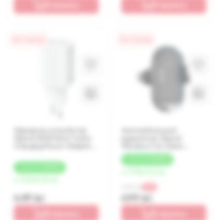
В корзину
В корзину
0% / 4 месяца
0% / 4 месяца
Зарядное устройство
Автомобильный
Xiaomi 45W Nano Turbo
держатель Xiaomi
Charging Power Adapter
Wireless Car Quick
(2-Port), White
Charger Stands 50W
+
35 LEI
КЭШБЕК
+
32 LEI
КЭШБЕК
от 175 lei/месяц
от 162 lei/месяц
1 599 lei
-56%
649 lei
699 lei
В корзину
В корзину