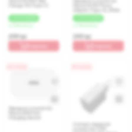
Xiaomi Mi 20W Wall
Зарядное устройство
Charger EU (Type-C)
Xiaomi 22.5W Power
Adapter (Type-A), White
+
15 LEI
КЭШБЕК
+
15 LEI
КЭШБЕК
от 75 lei/месяц
от 75 lei/месяц
299 lei
299 lei
В корзину
В корзину
0% / 4 месяца
0% / 4 месяца
Зарядное устройство
Xiaomi 20W Fast
Charging, Белый
Сетевое зарядное
устройство 33W