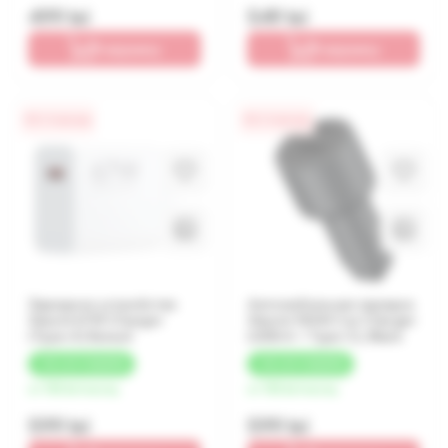
499 lei
549 lei
В корзину
В корзину
0% / 4 месяца
0% / 4 месяца
Зарядное устройство
Автомобильная зарядка
Xiaomi 67W Charger
Xiaomi 100W Car Charger
(Type-A) Белый
(USB-A + Type-C), Black
+
30 LEI
КЭШБЕК
+
30 LEI
КЭШБЕК
от 150 lei/месяц
от 150 lei/месяц
599 lei
599 lei