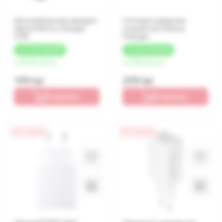
Автомобильная зарядка
Сетевое зарядное
Xiaomi Mi Car Charger
устройство Xiaomi
37W
Charger
+
10 LEI
КЭШБЕК
+
15 LEI
КЭШБЕК
от 50 lei/месяц
от 75 lei/месяц
199 lei
299 lei
В корзину
В корзину
0% / 4 месяца
0% / 4 месяца