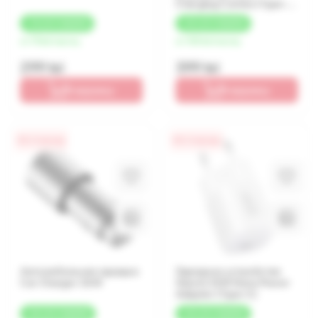
Charging Combo (Type-A)
EU
+
15 LEI
КЭШБЕК
+
20 LEI
КЭШБЕК
от 75 lei/месяц
от 100 lei/месяц
299 lei
399 lei
В корзину
В корзину
0% / 4 месяца
0% / 4 месяца
Автомобильная зарядка
Зарядное устройство
Car Charger 36W
Xiaomi 33W Nano Power
Adapter (Type-C)
+
20 LEI
КЭШБЕК
+
20 LEI
КЭШБЕК