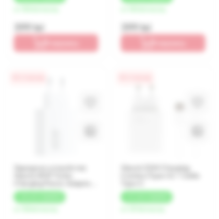
от 100 lei/месяц
от 100 lei/месяц
399 lei
399 lei
В корзину
В корзину
0% / 4 месяца
0% / 4 месяца
Зарядное устройство
Xiaomi 33W Charging
Xiaomi 45W Turbo
Combo (Type-A) + Cablu
Charging Power Adapter
Type-C
(Type-A), White
+
25 LEI
КЭШБЕК
+
27 LEI
КЭШБЕК
от 125 lei/месяц
от 137 lei/месяц