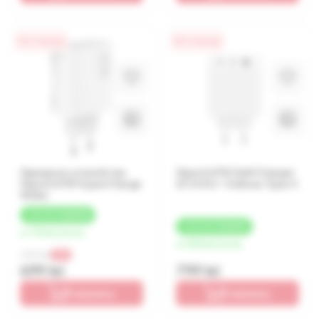
0% / 4 месяца
0% / 4 месяца
Зарядное устройство
Xiaomi 67W GaN Charger
Xiaomi 67W HyperCharge
2C1A EU + Кабель Type-C
White
+
35 LEI
КЭШБЕК
+
40 LEI
КЭШБЕК
от 175 lei/месяц
от 200 lei/месяц
1 599 lei
-56%
699 lei
799 lei
В корзину
В корзину