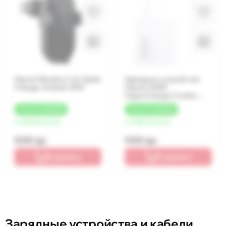
Xiaomi Wireless Car Quick
Зарядное устройство
Charger Stands 30W
Xiaomi 120W
HyperCharge Combo
(Type-A) White
+
50 LEI
КЭШБЕК
+
50 LEI
КЭШБЕК
от 250 lei/месяц
от 250 lei/месяц
999 lei
999 lei
В корзину
В корзину
Зарядные устройства и кабели