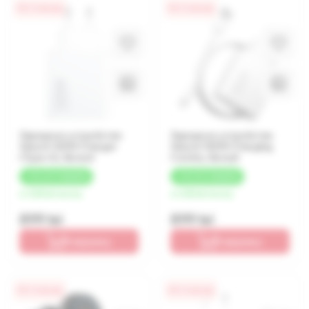
0% / 4 месяца
0% / 4 месяца
Зарядное устройство
Зарядное устройство
Xiaomi 120W Charger
Xiaomi 100W Charging
(Type-A), Белый
Combo, Белый
+
45 LEI
КЭШБЕК
+
45 LEI
КЭШБЕК
от 225 lei/месяц
от 225 lei/месяц
899 lei
899 lei
В корзину
В корзину
0% / 4 месяца
0% / 4 месяца