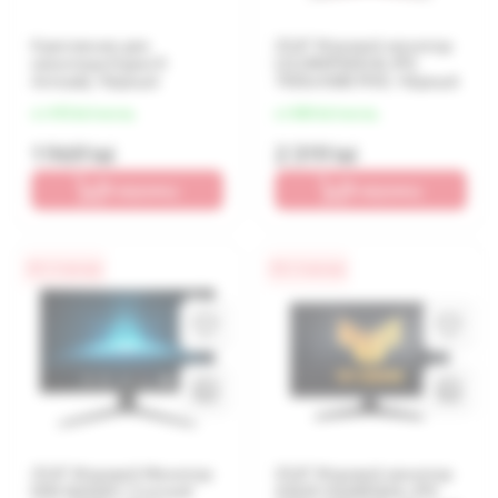
Крепление для
23,8" Игровой монитор
монитора HyperX
LG 24MP60G-B, IPS
Armada, Чёрный
1920x1080 FHD, Чёрный
от 492 lei/месяц
от 580 lei/месяц
1 969 lei
2 319 lei
В корзину
В корзину
0% / 4 месяца
0% / 4 месяца
23.8" Игровой Монитор
23,8" Игровой монитор
MSI G2422C/ Curved/
ASUS VG249Q3A, IPS