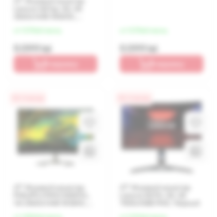
27" Игровой монитор
Lenovo G27qc-30, VA
2560x1440 WQHD,
Чёрный
от 1 275 lei/месяц
от 1 275 lei/месяц
5 099 lei
5 099 lei
В корзину
В корзину
0% / 4 месяца
0% / 4 месяца
27" Игровой монитор
27" Игровой монитор
PHILIPS 27M1C5500VL,
Lenovo R27fc-30, VA
VA 2560x1440 WQHD,
1920x1080 FHD, Чёрный
Чёрный
от 1 300 lei/месяц
от 1 312 lei/месяц