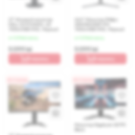
27" Игровой монитор
24,5" Монитор Philips
DELL S2721HGFA, VA
25M2N5200P, IPS
1920x1080 FHD, Чёрный
1920x1080 FHD, Чёрный
от 1 275 lei/месяц
от 1 275 lei/месяц
5 099 lei
5 099 lei
В корзину
В корзину
0% / 4 месяца
0% / 4 месяца
Монитор Gigabyte G27FC
Black