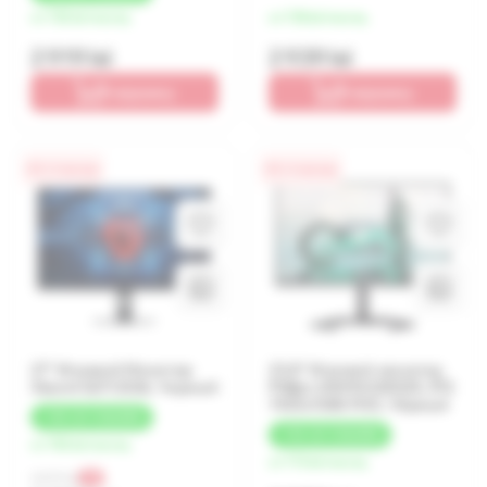
от 730 lei/месяц
от 735 lei/месяц
2 919 lei
2 939 lei
В корзину
В корзину
0% / 4 месяца
0% / 4 месяца
27" Игровой Монитор
23,8" Игровой монитор
Xiaomi G27i 2026, Черный
Philips 24M1N3200ZS, IPS
1920x1080 FHD, Чёрный
+
150 LEI
КЭШБЕК
+
154 LEI
КЭШБЕК
от 750 lei/месяц
от 772 lei/месяц
3 299 lei
-9%