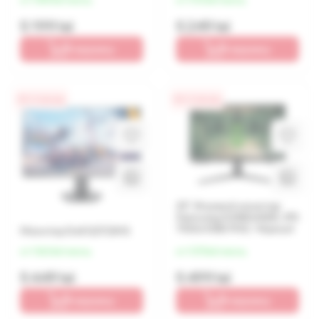
5 199 lei
5 249 lei
В корзину
В корзину
0% / 4 месяца
0% / 4 месяца
25" Игровой монитор
Samsung S25BG400E, IPS
1920x1080 FHD, Чёрный
Монитор Dell G2722HS
от 1 362 lei/месяц
от 1 375 lei/месяц
5 449 lei
5 499 lei
В корзину
В корзину