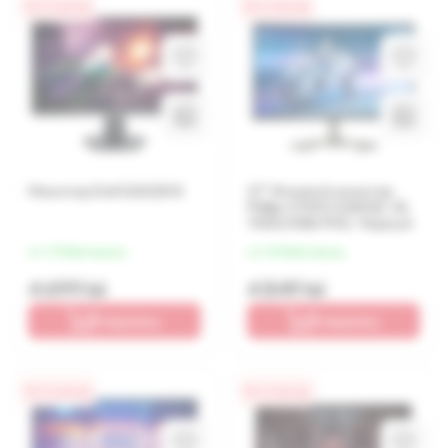
0% / 4 месяца
0% / 4 месяца
Монитор Dell G2422HS
27" Игровой монитор
Philips 27M1C5200W, VA
1920x1080 FHD, Чёрный
от 1 175 lei/месяц
от 1 212 lei/месяц
4 699 lei
4 849 lei
В корзину
В корзину
0% / 4 месяца
0% / 4 месяца