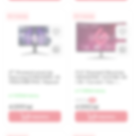
0% / 4 месяца
0% / 4 месяца
27" Игровой монитор
31.5" Игровой Монитор
Samsung S27AG300N, VA
VIEWSONIC VX3218C-2K
1920x1080 FHD, Чёрный
/ 2K / Curved / 1ms /
165Hz / Black
от 1 148 lei/месяц
от 1 025 lei/месяц
4 599 lei
-0%
4 099 lei
4 590 lei
В корзину
В корзину