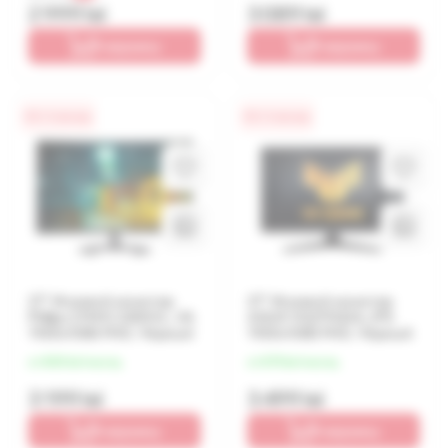
2 999 lei
3 089 lei
В корзину
В корзину
0% / 4 месяца
0% / 4 месяца
27" Игровой монитор
27" Игровой монитор
Philips 27M1C3200VL, VA
ASUS VG279Q3A, IPS
1920x1080 FHD, Чёрный
1920x1080 FHD, Чёрный
от 800 lei/месяц
от 875 lei/месяц
3 199 lei
3 499 lei
В корзину
В корзину