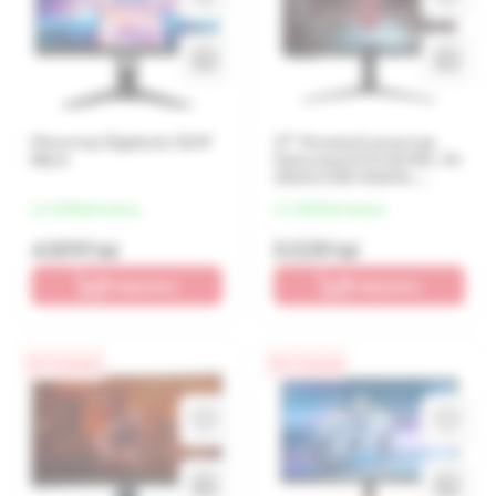
Монитор Gigabyte G24F
27" Игровой монитор
Black
Samsung S27CG510E, VA
2560x1440 WQHD,
Чёрный
от 1 225 lei/месяц
от 1 260 lei/месяц
4 899 lei
5 039 lei
В корзину
В корзину
0% / 4 месяца
0% / 4 месяца