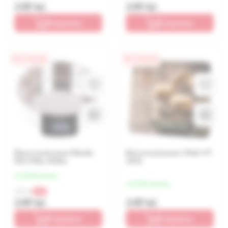
249 lei
249 lei
В корзину
В корзину
0% / 4 месяца
0% / 4 месяца
Весы кухонные Mesko
Весы кухонные Vitek VT-
MS 3166, White
2416
от 62 lei/месяц
от 62 lei/месяц
289 lei
-14%
249 lei
249 lei
В корзину
В корзину