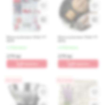
Весы кухонные Vitek VT-
Весы кухонные Vitek VT-
8019
8016
от 70 lei/месяц
от 70 lei/месяц
279 lei
279 lei
В корзину
В корзину
0% / 4 месяца
0% / 4 месяца