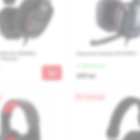
VEN AP-G555MV,
Наушники Genius HS-G700V
 Черный
от 100 lei/месяц
399 lei
а
0% / 4 месяца