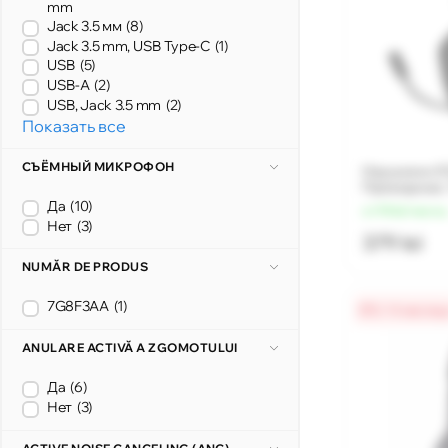
mm
Jack 3.5 мм
(8)
Jack 3.5 mm, USB Type-C
(1)
USB
(5)
USB-A
(2)
USB, Jack 3.5 mm
(2)
Показать все
СЪЁМНЫЙ МИКРОФОН
Наушники S
Проводные,
Да
(10)
от 95 lei/месяц
Нет
(3)
379 lei
NUMĂR DE PRODUS
7G8F3AA
(1)
0% / 4 месяц
ANULARE ACTIVĂ A ZGOMOTULUI
Да
(6)
Нет
(3)