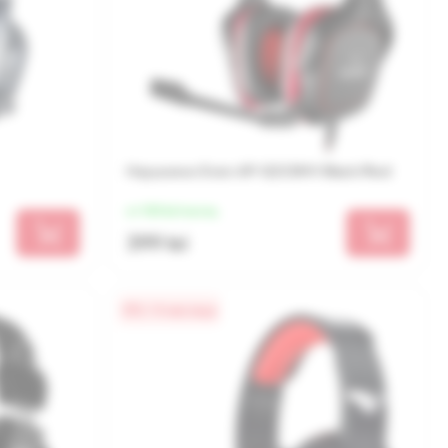
Наушники Sven AP-G333MV Black/Red
от 100 lei/месяц
399 lei
0% / 4 месяца