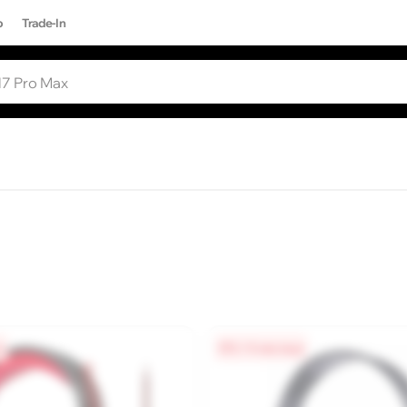
р
Trade-In
ЫЕ ЗАПРОСЫ
Все результаты поиска [0 товаров]
17 PRO MAX
а
0% / 4 месяца