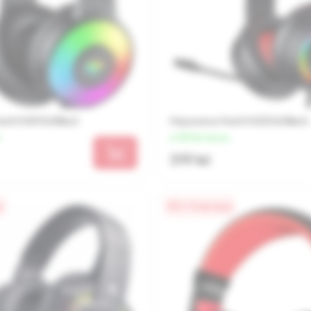
vit H2013d Black
Наушники Havit H2233d Black
ц
от 80 lei/месяц
319 lei
а
0% / 4 месяца