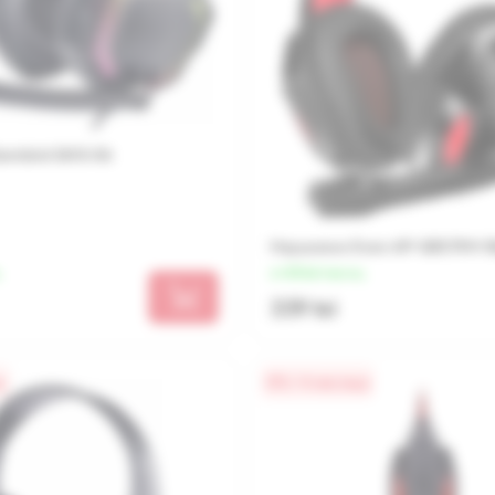
embird GHS-06
Наушники Sven AP-G857MV B
от 85 lei/месяц
339 lei
а
0% / 4 месяца