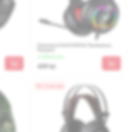
Наушники Havit H2233d, Проводные,
Розовый
от 102 lei/месяц
409 lei
0% / 4 месяца