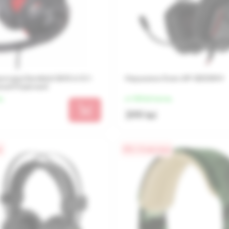
нитура Gembird GHS-U-5.1-
Наушники Sven AP-G555MV
ёрный/Красный
яц
от 100 lei/месяц
399 lei
а
0% / 4 месяца