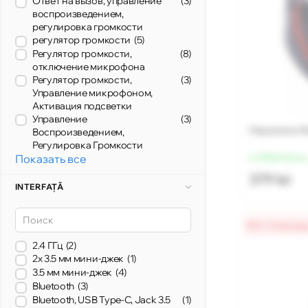
Ответ на вызов, управление
(3)
воспроизведением,
регулировка громкости
регулятор громкости
(5)
Регулятор громкости,
(8)
отключение микрофона
Регулятор громкости,
(3)
Управление микрофоном,
Активация подсветки
Управление
(3)
Наушники Ge
Воспроизведением,
Регулировка Громкости
Показать все
от 95 lei/месяц
379 lei
INTERFAȚĂ
0% / 4 месяц
2.4 ГГц
(2)
2x 3.5 мм мини-джек
(1)
3.5 мм мини-джек
(4)
Bluetooth
(3)
Bluetooth, USB Type-C, Jack 3.5
(1)