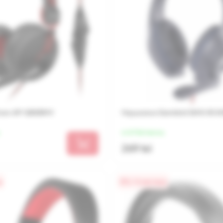
ven AP-G888MV
Наушники Gembird GHS-05-B 
от 67 lei/месяц
269 lei
а
0% / 4 месяца