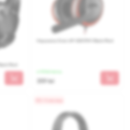
Наушники Sven AP-G007MV Black/Red
lack/Red
от 90 lei/месяц
359 lei
0% / 4 месяца