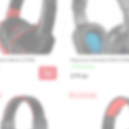
mo Bionic (21700)
Наушники Gembird GHS-04 Bl
от 70 lei/месяц
279 lei
а
0% / 4 месяца