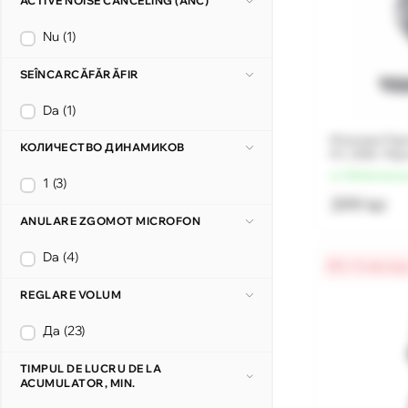
ACTIVE NOISE CANCELING (ANC)
Nu
(1)
SEÎNCARCĂFĂRĂFIR
Da
(1)
Игровая Гар
КОЛИЧЕСТВО ДИНАМИКОВ
01, USB, Ч
от 100 lei/мес
1
(3)
399 lei
ANULARE ZGOMOT MICROFON
Da
(4)
0% / 4 месяц
REGLARE VOLUM
Да
(23)
TIMPUL DE LUCRU DE LA
ACUMULATOR, MIN.