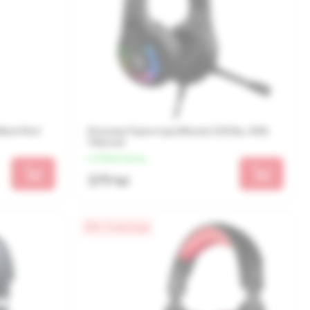
lack-Red
Игровая Гарнитура Bloody G230p, USB,
Чёрный
от 95 lei/месяц
379 lei
0% / 4 месяца