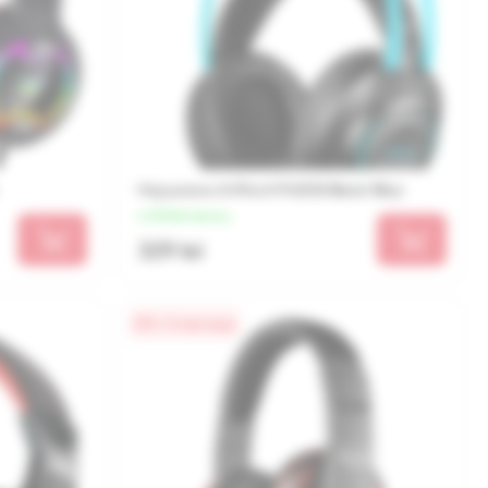
Наушники A4Tech FH200i Black/Blue
от 82 lei/месяц
329 lei
0% / 4 месяца