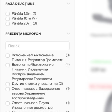
RAZĂ DE ACȚIUNE
Până la 1.3 m
(1)
Până la 10 m
(9)
Până la 20 m
(3)
PREZENȚĂ MICROFON
Наушники G
Включение/Выключение
(3)
Питания, Регулятор Громкости
от 85 lei/месяц
Включение/Выключение
(4)
339 lei
Питания, Управление
Воспроизведением,
Регулировка Громкости
Другие кнопки управления
(2)
0% / 4 месяц
Ответ на вызов, Завершение
(1)
вызова, Управление
воспроизведением
Ответ на вызов, Пауза,
(1)
Управление громкостью