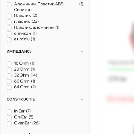
Алюминий, Пластик ABS,
(1)
Силикон
Пластик
(2)
пластик
(22)
Пластик, алюминий
(1)
силикон
(1)
aluminiu
(1)
ИМПЕДАНС:
Наушники Qu
16 Ohm
(1)
20 Ohm
(1)
от 70 lei/месяц
32 Ohm
(14)
279 lei
60 Ohm
(1)
64 Ohm
(2)
0% / 4 месяц
CONSTRUCȚIE
In-Ear
(7)
On-Ear
(5)
Over-Ear
(26)