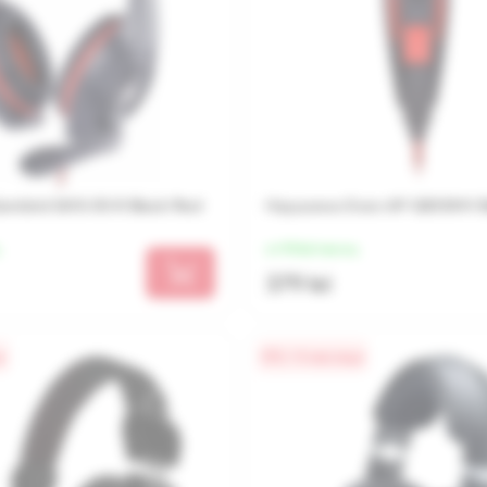
mbird GHS-05-R Black/Red
Наушники Sven AP-G855MV B
от 95 lei/месяц
379 lei
а
0% / 4 месяца