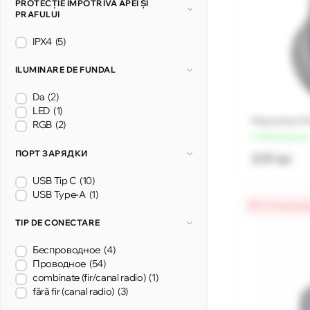
PROTECȚIE ÎMPOTRIVA APEI ȘI
PRAFULUI
IPX4
(5)
ILUMINARE DE FUNDAL
Da
(2)
LED
(1)
Наушники Ha
RGB
(2)
от 80 lei/меся
ПОРТ ЗАРЯДКИ
319 lei
USB Tip C
(10)
USB Type-A
(1)
0% / 4 месяц
TIP DE CONECTARE
Беспроводное
(4)
Проводное
(54)
combinate (fir/canal radio)
(1)
fără fir (canal radio)
(3)