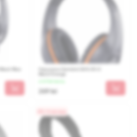
Black/Blue
Наушники Gembird GHS-05-O
Black/Orange
от 67 lei/месяц
269 lei
0% / 4 месяца