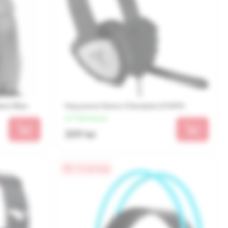
ack/Blue
Наушники Qumo Сhampion (21699)
от 77 lei/месяц
309 lei
0% / 4 месяца