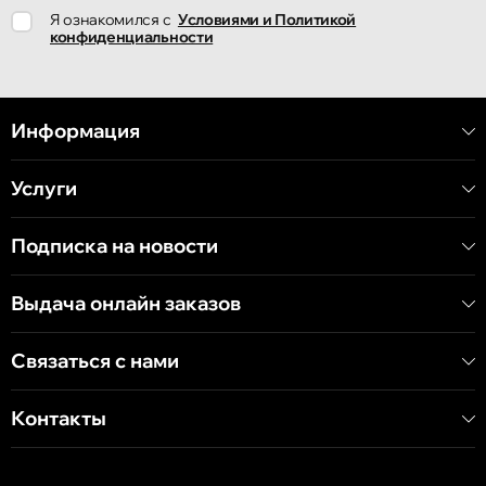
Я ознакомился с
Условиями и Политикой
Если вы планируете купить проводные наушники на iPhone,
конфиденциальности
важно учесть несколько ключевых факторов:
Качество звука: Проверьте, чтобы наушники
Информация
обеспечивали сбалансированное звучание с чёткими
высокими частотами и насыщенными басами. Хорошее
звучание - это залог удовольствия от музыки.
Услуги
Комфорт: Наушники должны удобно сидеть в ушах,
особенно если планируете использовать их
Подписка на новости
продолжительное время. Обратите внимание на
амбушюры и эргономичный дизайн.
Выдача онлайн заказов
Совместимость: Убедитесь, что наушники полностью
совместимы с вашим iPhone. Это гарантирует, что все
Связаться с нами
функции, включая управление воспроизведением и
звонками, будут работать без сбоев.
Контакты
Почему стоит выбрать нас для покупки
проводных наушников?