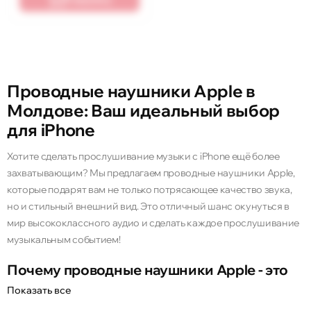
Проводные наушники Apple в
Молдове: Ваш идеальный выбор
для iPhone
Хотите сделать прослушивание музыки с iPhone ещё более
захватывающим? Мы предлагаем проводные наушники Apple,
которые подарят вам не только потрясающее качество звука,
но и стильный внешний вид. Это отличный шанс окунуться в
мир высококлассного аудио и сделать каждое прослушивание
музыкальным событием!
Почему проводные наушники Apple - это
лучший выбор?
Показать все
Проводные наушники Apple - это не просто аксессуар, а