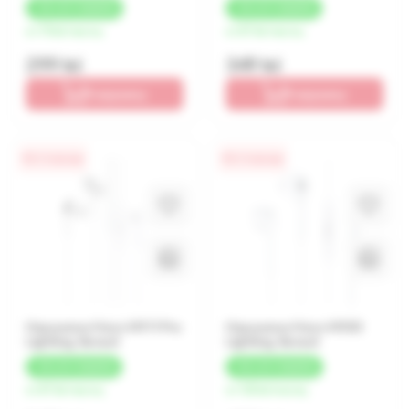
+
30 LEI
КЭШБЕК
+
35 LEI
КЭШБЕК
от 75 lei/месяц
от 87 lei/месяц
299 lei
349 lei
В корзину
В корзину
0% / 4 месяца
0% / 4 месяца
Наушники Hoco M111 Pro
Наушники Hoco M100
Lighting, Белый
Lighting, Белый
+
35 LEI
КЭШБЕК
+
50 LEI
КЭШБЕК
от 87 lei/месяц
от 125 lei/месяц