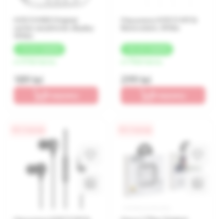
HOCO M80 Original
Наушники HOCO M116
series earphones display
Benevolent, White
White
+
19 LEI
КЭШБЕК
+
30 LEI
КЭШБЕК
от 47 lei/месяц
от 75 lei/месяц
189 lei
299 lei
В корзину
В корзину
0% / 4 месяца
0% / 4 месяца