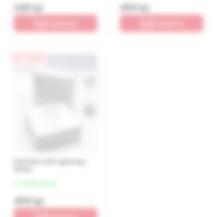
349 lei
499 lei
В корзину
В корзину
0% / 4 месяца
EarPods with Lightning
White
от 125 lei/месяц
499 lei
В корзину