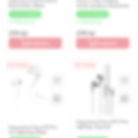
Наушники HOCO M116
Hoco L7 Plus Original
Benevolent, Black
series wireless earphones
+
30 LEI
КЭШБЕК
+
30 LEI
КЭШБЕК
от 75 lei/месяц
от 75 lei/месяц
299 lei
299 lei
В корзину
В корзину
0% / 4 месяца
0% / 4 месяца
Наушники Hoco M111 Pro
Lighting, Черный
Наушники Hoco M1 Pro
for Lightning White