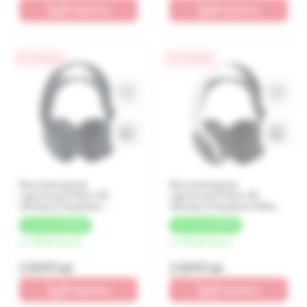
В корзину
В корзину
0% / 4 месяца
0% / 4 месяца
Беспроводная
Беспроводная
гарнитура Pulse 3D
гарнитура Pulse 3D
Wireless Headset
Wireless Headset White
Midnight Black PS5
PS5
+
87 LEI
КЭШБЕК
+
87 LEI
КЭШБЕК
от 725 lei/месяц
от 725 lei/месяц
2 899 lei
2 899 lei
В корзину
В корзину