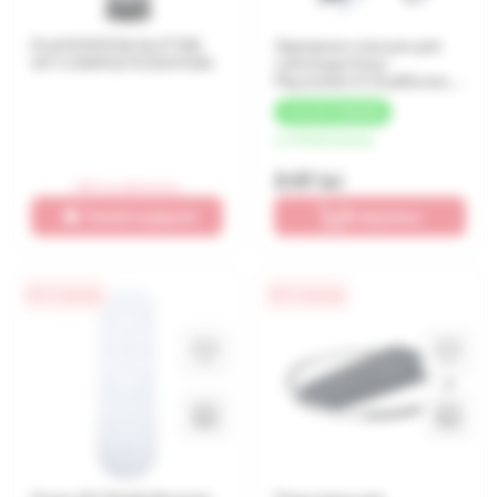
PLAYSTATION GLITTER
Зарядная станция для
WT COMPLETE EDITION
геймпада Sony
Playstation 5 DualSense
Белый
+
25 LEI
КЭШБЕК
от 212 lei/месяц
849 lei
Нет в наличии
Узнай первым!
В корзину
0% / 4 месяца
0% / 4 месяца