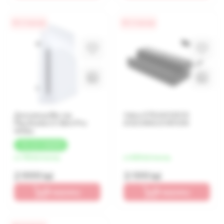
0% / 4 месяца
0% / 4 месяца
Дисковод Blu-ray
Valve STEAM DECK
PlayStation 5 Slim/Pro
DOCKING STATION
White
+
90 LEI
КЭШБЕК
от 750 lei/месяц
от 800 lei/месяц
2 999 lei
3 199 lei
В корзину
В корзину