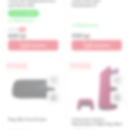
Пульт ДУ Media Remote
Подставка для
для Sony PS5
PlayStation 5
+
26 LEI
КЭШБЕК
от 215 lei/месяц
от 250 lei/месяц
899 lei
-4%
859 lei
999 lei
В корзину
В корзину
0% / 4 месяца
0% / 4 месяца
Rog Ally Travel Case
Сменная панель
PlayStation 5 Blue Ray Red