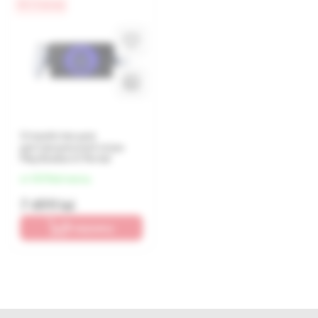
0% / 4 месяца
Устройство для
дистанционной игры
PlayStation 5 Portal
от 1 875 lei/месяц
7 499 lei
В корзину