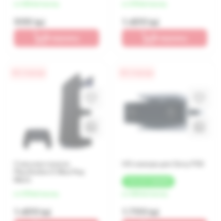
от 250 lei/месяц
от 375 lei/месяц
999 lei
1 499 lei
В корзину
В корзину
0% / 4 месяца
0% / 4 месяца
Сменная панель
HD камера для Sony PS5
PlayStation 5 Blue Ray
Black
+
54 LEI
КЭШБЕК
от 375 lei/месяц
от 450 lei/месяц
1 499 lei
1 799 lei