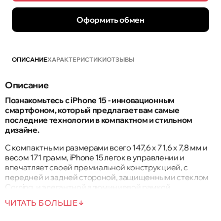
Оформить обмен
ОПИСАНИЕ
ХАРАКТЕРИСТИКИ
ОТЗЫВЫ
Описание
Познакомьтесь с iPhone 15 - инновационным
смартфоном, который предлагает вам самые
последние технологии в компактном и стильном
дизайне.
С компактными размерами всего 147,6 x 71,6 x 7,8 мм и
весом 171 грамм, iPhone 15 легок в управлении и
впечатляет своей премиальной конструкцией, с
передней и задней стороной, защищенными стеклом
Corning, и элегантной алюминиевой рамкой.
ЧИТАТЬ БОЛЬШЕ
6,1-дюймовый экран Super Retina XDR OLED предлагает
потрясающие изображения с поддержкой HDR10, Dolby