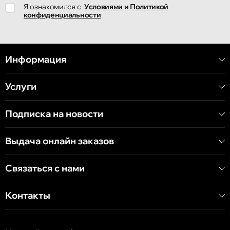
Я ознакомился с
Условиями и Политикой
улица Ион Крянгэ, 78
конфиденциальности
Кишинёв
улица Митрополит Варлаам, 58
Информация
Услуги
Кишинёв
Хынчештское шоссе, 60/4
Подписка на новости
Кишинёв
Выдача онлайн заказов
бульвар Дечебал, 139
Связаться с нами
Контакты