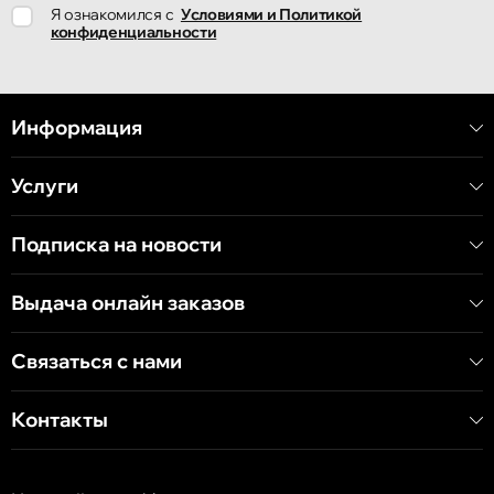
Я ознакомился с
Условиями и Политикой
улица Ион Крянгэ, 78
конфиденциальности
Кишинёв
улица Митрополит Варлаам, 58
Информация
Услуги
Кишинёв
Хынчештское шоссе, 60/4
Подписка на новости
Кишинёв
Выдача онлайн заказов
бульвар Дечебал, 139
Связаться с нами
Контакты