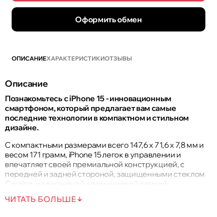
Оформить обмен
ОПИСАНИЕ
ХАРАКТЕРИСТИКИ
ОТЗЫВЫ
Описание
Познакомьтесь с iPhone 15 - инновационным
смартфоном, который предлагает вам самые
последние технологии в компактном и стильном
дизайне.
С компактными размерами всего 147,6 x 71,6 x 7,8 мм и
весом 171 грамм, iPhone 15 легок в управлении и
впечатляет своей премиальной конструкцией, с
передней и задней стороной, защищенными стеклом
Corning, и элегантной алюминиевой рамкой.
ЧИТАТЬ БОЛЬШЕ
6,1-дюймовый экран Super Retina XDR OLED предлагает
потрясающие изображения с поддержкой HDR10, Dolby