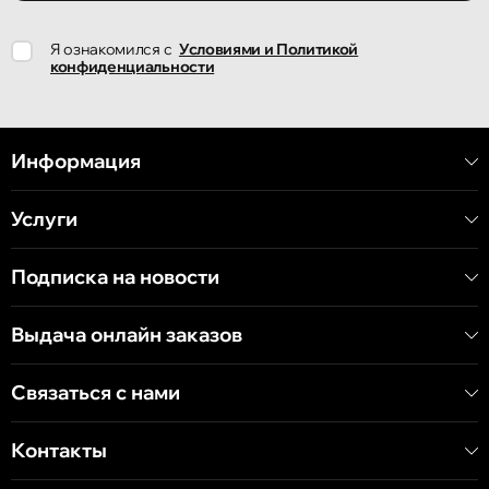
Кишинёв
Я ознакомился с
Условиями и Политикой
улица Ион Крянгэ, 78
конфиденциальности
Кишинёв
улица Митрополит Варлаам, 58
Информация
Услуги
Кишинёв
Хынчештское шоссе, 60/4
Подписка на новости
Кишинёв
Выдача онлайн заказов
бульвар Дечебал, 139
Связаться с нами
Контакты