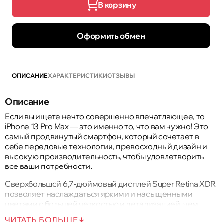
В корзину
Оформить обмен
ОПИСАНИЕ
ХАРАКТЕРИСТИКИ
ОТЗЫВЫ
Описание
Если вы ищете нечто совершенно впечатляющее, то
iPhone 13 Pro Max — это именно то, что вам нужно! Это
самый продвинутый смартфон, который сочетает в
себе передовые технологии, превосходный дизайн и
высокую производительность, чтобы удовлетворить
все ваши потребности.
Сверхбольшой 6,7-дюймовый дисплей Super Retina XDR
позволяет наслаждаться яркими и насыщенными
цветами с большей четкостью и детализацией, чем
когда-либо прежде. Мощный процессор A15 Bionic и
ЧИТАТЬ БОЛЬШЕ