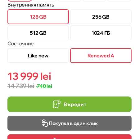
Внутренняя память
128 GB
256 GB
512 GB
1024 ГБ
Состояние
Like new
Renewed A
13 999 lei
14 739 lei
-740 lei
В кредит
Покупка в один клик