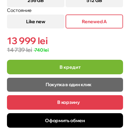
256 GB
512 GB
Состояние
Like new
Renewed A
13 999 lei
14 739 lei
-740 lei
В кредит
Покупка в один клик
В корзину
Оформить обмен