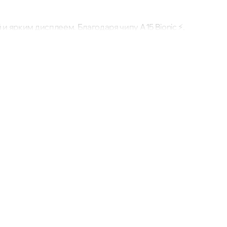
и ярким дисплеем. Благодаря чипу A15 Bionic ⚡,
etina XDR 🖥️ и усовершенствованная камера 📸
Флорешты
Чимишлия