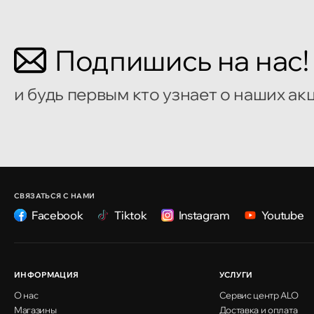
Кишинёв
Подпишись на нас!
улица Алеку Руссо 1
и будь первым кто узнает о наших ак
Кишинёв
улица Александр Пушкин, 32
Кишинёв
улица Ион Крянгэ, 47/1
СВЯЗАТЬСЯ С НАМИ
Facebook
Tiktok
Instagram
Youtube
Кишинёв
улица Ион Крянгэ, 78
ИНФОРМАЦИЯ
УСЛУГИ
О нас
Сервис центр ALO
Кишинёв
Магазины
Доставка и оплата