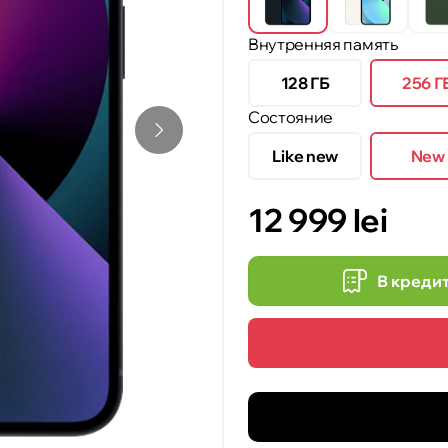
Внутренняя память
128 ГБ
256 Г
Состояние
Like new
New
12 999 lei
В креди