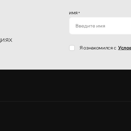
ИМЯ
*
циях
Я ознакомился с
Усло