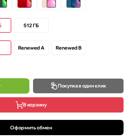
Б
512 ГБ
Renewed A
Renewed B
Покупка в один клик
т
В корзину
Оформить обмен