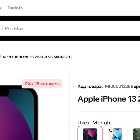
р
Trade-In
ЫЕ ЗАПРОСЫ
Все результаты поиска [0 товаров]
17 PRO MAX
APPLE IPHONE 13 256GB SS MIDNIGHT
0% / 18 месяцев
Код товара :
MI000012288
Бре
Apple iPhone 13
Цвет
: Midnight