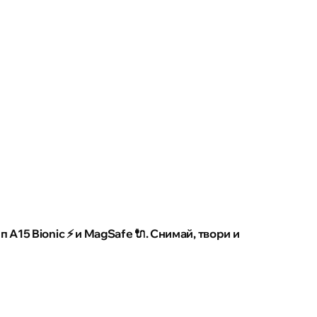
п A15 Bionic ⚡ и MagSafe 🔌. Снимай, твори и