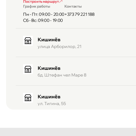
Построить маршрут
График работы
Контакты
Пн - Пт: 09:00 - 20:00
+373 79 221 188
iPhone 13 сочетает современные технологии с класс
Сб - Вс: 09:00 - 19:00
Камера, экран и скорость — на уровне флагмана.
🚀 Выбери надёжный рез
Кишинёв
улица Арборилор, 21
Сделай шаг вперёд —
Apple iPhone 13 256GB SS Mid
Кишинёв
бд. Штефан чел Маре 8
Кишинёв
ул. Тигина, 55
Кишинёв
Бульвар Мирча чел Бэтрын 2