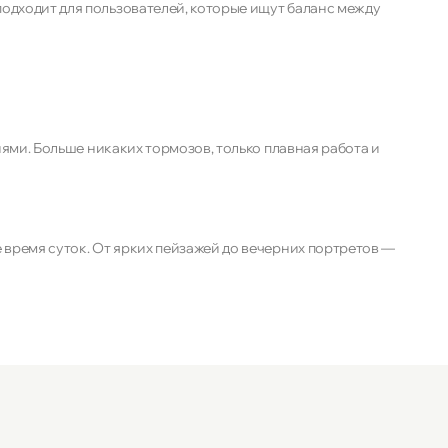
подходит для пользователей, которые ищут баланс между
ями. Больше никаких тормозов, только плавная работа и
 время суток. От ярких пейзажей до вечерних портретов —
т радовать вас яркими деталями.
и приложениями или смотреть видео в течение всего дня.