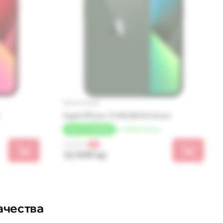
Бренд: Apple
Apple iPhone 13 256GB SS Green
от 722 lei/месяц
+
260 LEI
КЭШБЕК
13 689 lei
-5%
12 999 lei
ачества