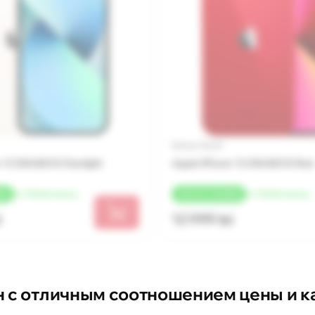
Бренд: Apple
 13 256GB SS Starlight
Apple iPhone 13 256GB SS Red
от 722 lei/месяц
от 722 lei/месяц
ЕК
+
260 LEI
КЭШБЕК
i
12 999 lei
н с отличным соотношением цены и к