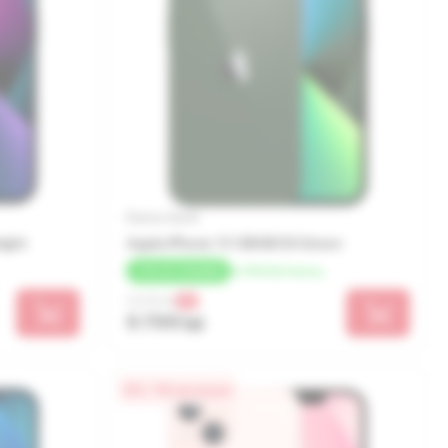
Бренд: Apple
ight
Apple iPhone 13 128GB SS Green
от 544 lei/месяц
+
196 LEI
КЭШБЕК
10 319 lei
-5%
9 799 lei
0% / 18 месяцев