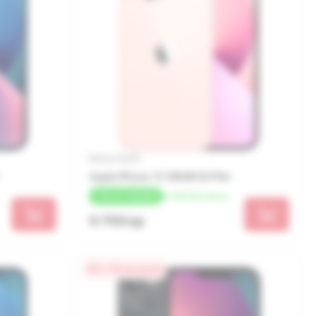
Бренд: Apple
Apple iPhone 13 128GB SS Pink
от 544 lei/месяц
+
196 LEI
КЭШБЕК
9 799 lei
0% / 18 месяцев