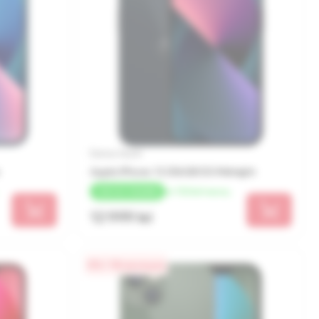
Бренд: Apple
Apple iPhone 13 256GB SS Midnight
от 722 lei/месяц
+
260 LEI
КЭШБЕК
12 999 lei
0% / 18 месяцев