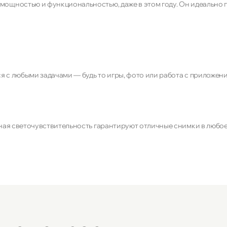
 мощностью и функциональностью, даже в этом году. Он идеально 
я с любыми задачами — будь то игры, фото или работа с приложени
ная светочувствительность гарантируют отличные снимки в любое
ядит чётким и насыщенным. Любые видео, фотографии и игры буду
вного использования. Этого хватает, чтобы наслаждаться любимым