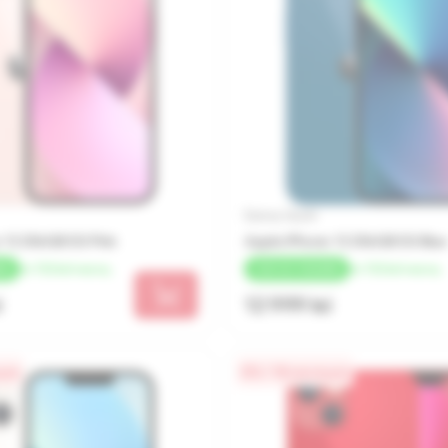
Бренд: Apple
 13 256GB SS Pink
Apple iPhone 13 256GB SS Blue
от 722 lei/месяц
от 722 lei/месяц
ЕК
+
260 LEI
КЭШБЕК
i
12 999 lei
цев
0% / 18 месяцев