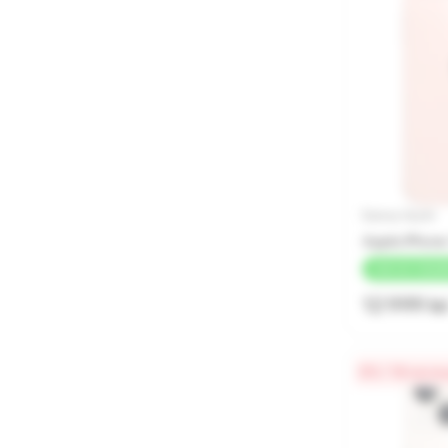
Бренд: Apple
Apple iPhone
+
260 LEI
КЭШБ
12 999 le
0% / 18 меся