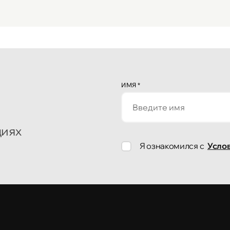
ИМЯ
*
циях
Я ознакомился с
Усло