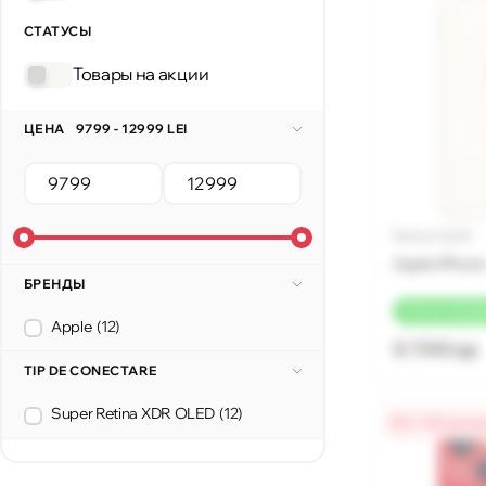
СТАТУСЫ
Товары на акции
ЦЕНА
9799 - 12999 LEI
Бренд: Apple
Apple iPhone
БРЕНДЫ
+
196 LEI
КЭШБ
Apple
(12)
9 799 lei
TIP DE CONECTARE
Super Retina XDR OLED
(12)
0% / 18 меся