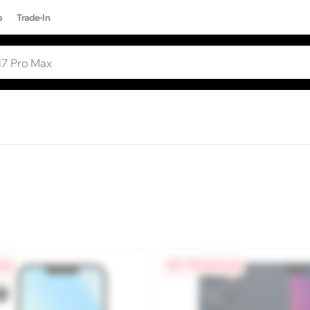
р
Trade-In
ЫЕ ЗАПРОСЫ
Все результаты поиска [0 товаров]
17 PRO MAX
цев
0% / 18 месяцев