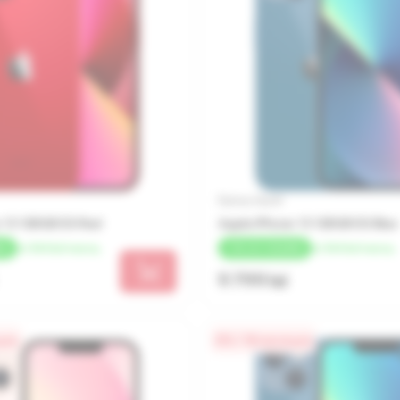
Бренд: Apple
 13 128GB SS Red
Apple iPhone 13 128GB SS Blue
от 544 lei/месяц
от 544 lei/месяц
ЕК
+
196 LEI
КЭШБЕК
9 799 lei
цев
0% / 18 месяцев