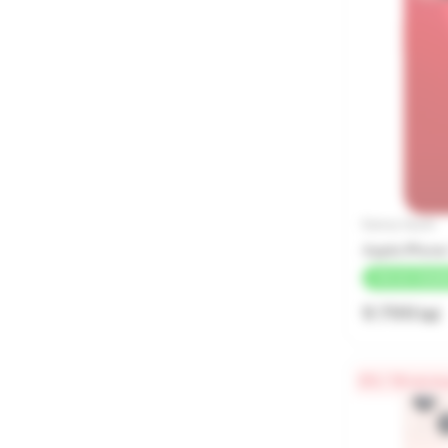
Бренд: Apple
Apple iPhone
+
196 LEI
КЭШБ
9 799 lei
0% / 18 меся