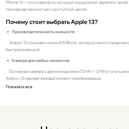
iPhone 13 — это смартфон, который продолжает удивлять своей
производительностью и доступной ценой.
Почему стоит выбрать Apple 13?
Производительность на высоте
Айфон 13 оснащён чипом A15 Bionic, который легко справляетс
быстрая реакция!
Камера для любых моментов
Основная камера с двумя модулями (12 Мп + 12 Мп) и улучшен
Айфон 13 сделает каждый момент незабываемым.
Показать все
Экран для ярких эмоций
С экраном 6,1 дюйма и технологией AMOLED изображение выгл
Долгая работа без подзарядки
С батареей на 3095 мАч Apple 13 продержится до 8 часов акти
Больше не нужно искать розетку в конце дня!