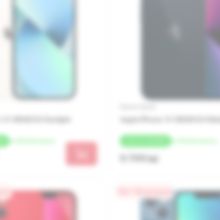
Бренд: Apple
 13 128GB SS Starlight
Apple iPhone 13 128GB SS Midn
от 544 lei/месяц
от 544 lei/месяц
ЕК
+
196 LEI
КЭШБЕК
9 799 lei
цев
0% / 18 месяцев