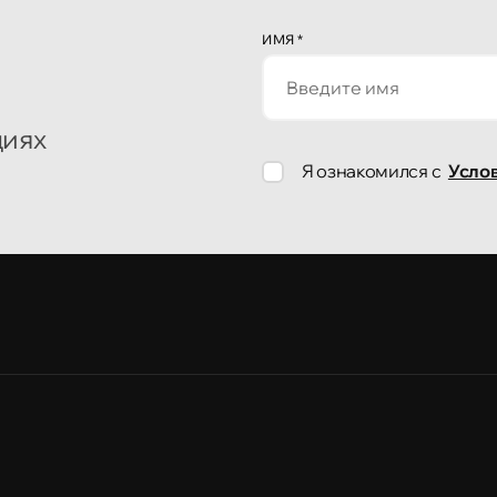
ИМЯ
*
циях
Я ознакомился с
Усло