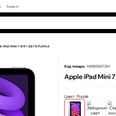
р
Trade-In
ЫЕ ЗАПРОСЫ
 результаты поиска [0 товаров]
17 PRO MAX
E IPAD MINI 7 WIFI 128 ГБ PURPLE
Код товара :
MI000027261
Apple iPad Mini 7
Цвет
: Purple