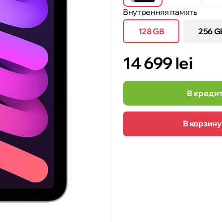
Внутренняя память
128 GB
256 G
14 699 lei
В креди
В корзину