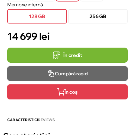
Memorie internă
128 GB
256 GB
14 699 lei
În credit
Cumpără rapid
În coș
CARACTERISTICI
REVIEWS