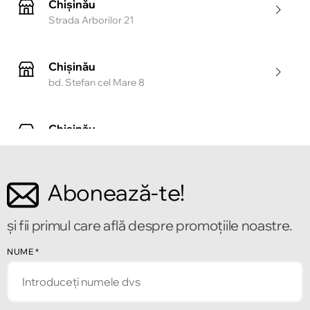
Chișinău
Strada Arborilor 21
Chișinău
bd. Stefan cel Mare 8
Chișinău
Strada Tighina 55
Abonează-te!
Chișinău
Bulevardul Mircea cel Bătrîn 2
și fii primul care află despre promoțiile noastre.
Chișinău
NUME
*
Strada Alecu Russo 1