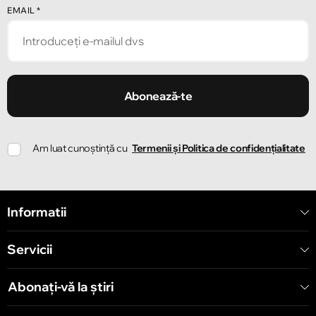
Chișinău
EMAIL
*
Strada Pușkin 32
Chișinău
Strada Ion Creangă 47/1
Abonează-te
Chișinău
Am luat cunoștință cu
Termenii și Politica de confidențialitate
Strada Ion Creangă 78
Chișinău
Informatii
Strada Mitropolit Varlaam 58
Servicii
Chișinău
Șoseaua Hînceşti 60/4
Abonați-vă la știri