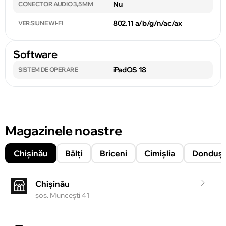
Nu
CONECTOR AUDIO 3,5 MM
802.11 a/b/g/n/ac/ax
VERSIUNE WI-FI
Software
iPadOS 18
SISTEM DE OPERARE
Magazinele noastre
Chișinău
Bălți
Briceni
Cimișlia
Donduşe
Chișinău
şos. Munceşti 41