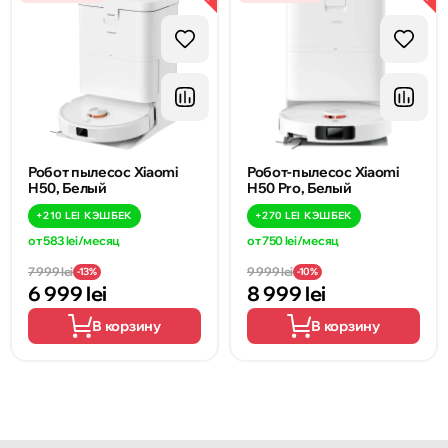
Робот пылесос Xiaomi
Робот-пылесос Xiaomi
H50, Белый
H50 Pro, Белый
+
210 LEI
КЭШБЕК
+
270 LEI
КЭШБЕК
от 583 lei/месяц
от 750 lei/месяц
7 999 lei
9 999 lei
-13%
-10%
6 999 lei
8 999 lei
В корзину
В корзину