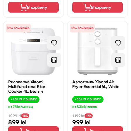
В корзину
В корзину
0% / 12 месяцев
0% / 12 месяцев
Рисоварка Xiaomi
Аэрогриль Xiaomi Air
Multifunctional Rice
Fryer Essential 6L, White
Cooker 4L, Белый
+
45 LEI
КЭШБЕК
+
50 LEI
КЭШБЕК
от 75 lei/месяц
от 83 lei/месяц
1 099 lei
1 199 lei
-18%
-17%
899 lei
999 lei