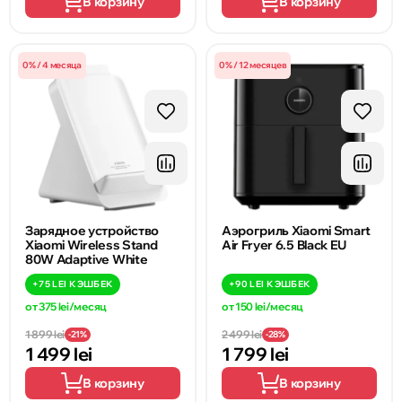
В корзину
В корзину
0% / 4 месяца
0% / 12 месяцев
Зарядное устройство
Аэрогриль Xiaomi Smart
Xiaomi Wireless Stand
Air Fryer 6.5 Black EU
80W Adaptive White
+
75 LEI
КЭШБЕК
+
90 LEI
КЭШБЕК
от 375 lei/месяц
от 150 lei/месяц
1 899 lei
2 499 lei
-21%
-28%
1 499 lei
1 799 lei
В корзину
В корзину