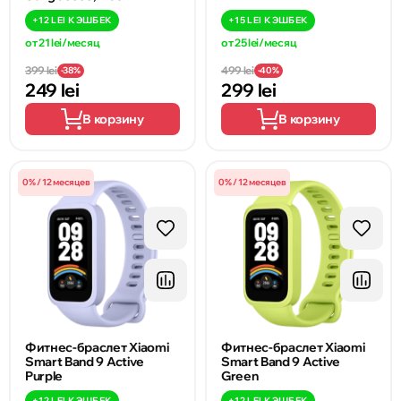
+
12 LEI
КЭШБЕК
+
15 LEI
КЭШБЕК
от 21 lei/месяц
от 25 lei/месяц
399 lei
499 lei
-38%
-40%
249 lei
299 lei
В корзину
В корзину
0% / 12 месяцев
0% / 12 месяцев
Фитнес-браслет Xiaomi
Фитнес-браслет Xiaomi
Smart Band 9 Active
Smart Band 9 Active
Purple
Green
+
12 LEI
КЭШБЕК
+
12 LEI
КЭШБЕК