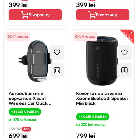
399 lei
399 lei
В корзину
В корзину
ПОДАРОК
0% / 4 месяца
0% / 4 месяца
Автомобильный
Колонка портативная
держатель Xiaomi
Xiaomi Bluetooth Speaker
Wireless Car Quick
Mini Black
Charger Stands 50W
+
35 LEI
КЭШБЕК
+
40 LEI
КЭШБЕК
от 175 lei/месяц
от 200 lei/месяц
1 599 lei
-56%
699 lei
799 lei