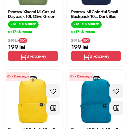
Рюкзак Xiaomi Mi Casual
Рюкзак Mi Colorful Small
Daypack 10L Olive Green
Backpack 10L, Dark Blue
+
10 LEI
КЭШБЕК
+
10 LEI
КЭШБЕК
от 17 lei/месяц
от 17 lei/месяц
249 lei
249 lei
-20%
-20%
199 lei
199 lei
В корзину
В корзину
0% / 12 месяцев
0% / 12 месяцев