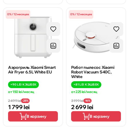
0% / 12 месяцев
0% / 12 месяцев
Аэрогриль Xiaomi Smart
Робот пылесос Xiaomi
Air Fryer 6.5L White EU
Robot Vacuum S40C,
White
+
90 LEI
КЭШБЕК
+
81 LEI
КЭШБЕК
от 150 lei/месяц
от 225 lei/месяц
2 499 lei
3 199 lei
-28%
-16%
1 799 lei
2 699 lei
В корзину
В корзину