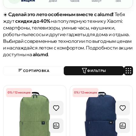
дней
часов
минут
сек
☀️
Сделай это лето особенным вместе с alo.md!
Тебя
ждут
скидки до 40%
на популярную технику Xiaomi:
смартфоны, телевизоры, умные часы, наушники,
роботы-пылесосы и другие гаджеты для дома и отдыха.
Выбирай современные технологии по выгодным ценам
и наслаждайся летом с комфортом. Подробности акции
доступны на
alo.md
.
СОРТИРОВКА
ФИЛЬТРЫ
0% / 12 месяцев
0% / 12 месяцев