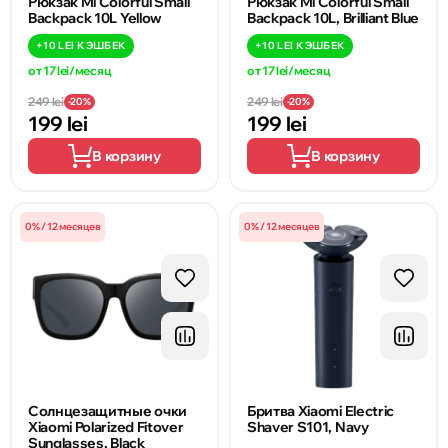
Рюкзак Mi Colorful Small
Рюкзак Mi Colorful Small
Backpack 10L Yellow
Backpack 10L, Brilliant Blue
+
10 LEI
КЭШБЕК
+
10 LEI
КЭШБЕК
от 17 lei/месяц
от 17 lei/месяц
249 lei
249 lei
-20%
-20%
199 lei
199 lei
В корзину
В корзину
0% / 12 месяцев
0% / 12 месяцев
Солнцезащитные очки
Бритва Xiaomi Electric
Xiaomi Polarized Fitover
Shaver S101, Navy
Sunglasses, Black