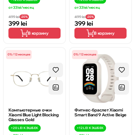
от 33 lei/месяц
от 33 lei/месяц
499 lei
499 lei
-20%
-20%
399 lei
399 lei
В корзину
В корзину
0% / 12 месяцев
0% / 12 месяцев
Компьютерные очки
Фитнес-браслет Xiaomi
Xiaomi Blue Light Blocking
Smart Band 9 Active Beige
Glasses Gold
+
20 LEI
КЭШБЕК
+
12 LEI
КЭШБЕК