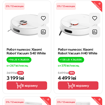
ПОДАРОК
0% / 12 месяцев
0% / 12 месяцев
Робот пылесос Xiaomi
Робот пылесос Xiaomi
Robot Vacuum S40 White
Robot Vacuum H40 White
+
96 LEI
КЭШБЕК
+
135 LEI
КЭШБЕК
от 267 lei/месяц
от 375 lei/месяц
3 699 lei
5 499 lei
-14%
-18%
3 199 lei
4 499 lei
В корзину
В корзину
ПОДАРОК
ПОДАРОК
0% / 12 месяцев
0% / 12 месяцев