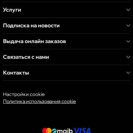
Услуги
Кишинёв
Хынчештское шоссе, 60/4
Подписка на новости
Кишинёв
Выдача онлайн заказов
бульвар Дечебал, 139
Связаться с нами
Контакты
Настройки cookie
Политика использования cookie