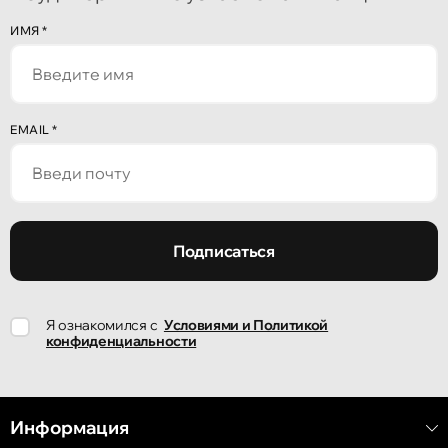
Кишинёв
ИМЯ
*
улица Алеку Руссо 1
Кишинёв
EMAIL
*
улица Александр Пушкин, 32
Кишинёв
улица Ион Крянгэ, 47/1
Подписаться
Кишинёв
Я ознакомился с
Условиями и Политикой
улица Ион Крянгэ, 78
конфиденциальности
Кишинёв
улица Митрополит Варлаам, 58
Информация