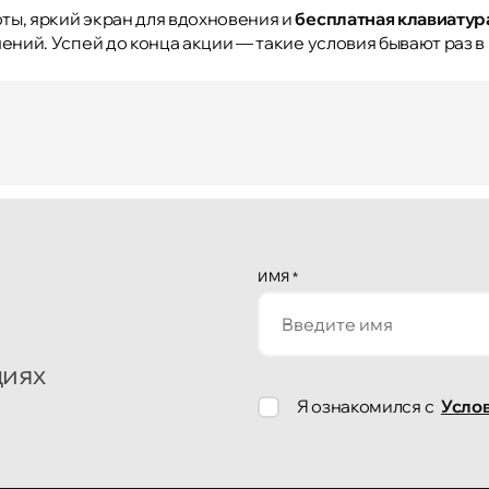
ты, яркий экран для вдохновения и
бесплатная клавиатур
чений. Успей до конца акции — такие условия бывают раз в 
ИМЯ
*
циях
Я ознакомился с
Усло