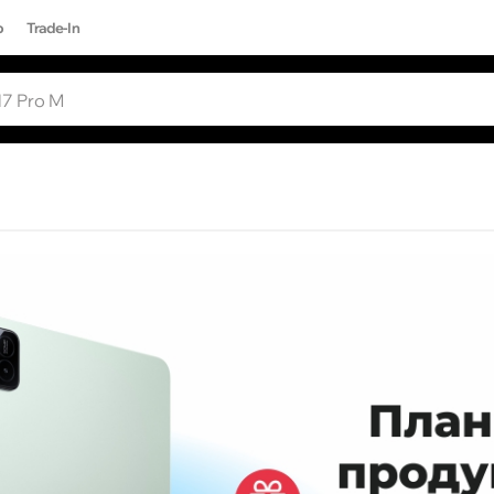
р
Trade-In
ЫЕ ЗАПРОСЫ
Все результаты поиска [0 товаров]
17 PRO MAX