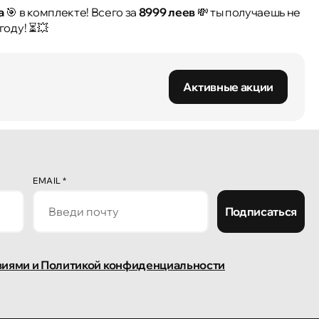
а
🎯 в комплекте! Всего за
8999 леев
💸 ты получаешь не
году! ⏳💥
Активные акции
EMAIL
*
Подписаться
виями и Политикой конфиденциальности