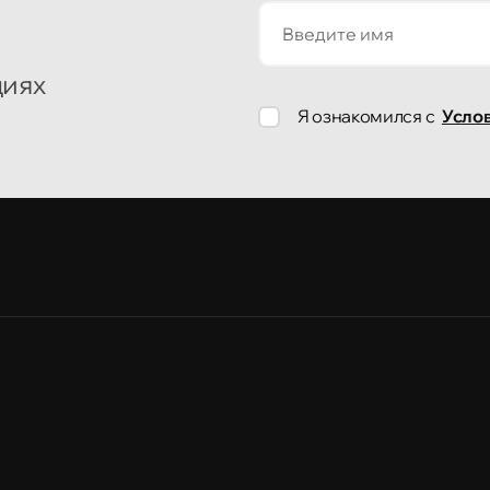
циях
Я ознакомился с
Усло