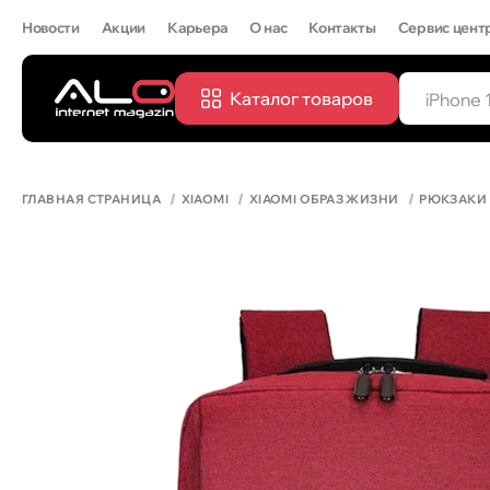
Новости
Акции
Карьера
О нас
Контакты
Сервис цент
Каталог товаров
ПОПУЛЯРН
IPHONE 
ГЛАВНАЯ СТРАНИЦА
XIAOMI
XIAOMI ОБРАЗ ЖИЗНИ
РЮКЗАКИ