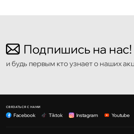
Кишинёв
Бульвар Мирча чел Бэтрын 2
Кишинёв
Подпишись на нас!
улица Алеку Руссо 1
и будь первым кто узнает о наших ак
Кишинёв
улица Александр Пушкин, 32
Кишинёв
улица Ион Крянгэ, 47/1
СВЯЗАТЬСЯ С НАМИ
Facebook
Tiktok
Instagram
Youtube
Кишинёв
улица Ион Крянгэ, 78