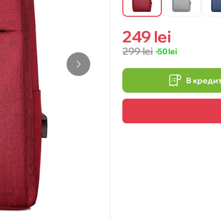
249 lei
299 lei
-50 lei
В креди