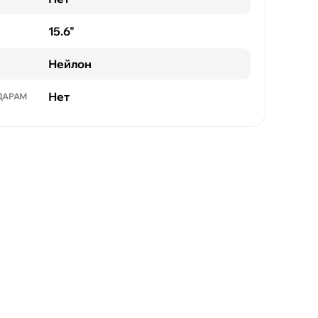
15.6"
Нейлон
Нет
ДАРАМ
Флорешты
Чимишлия