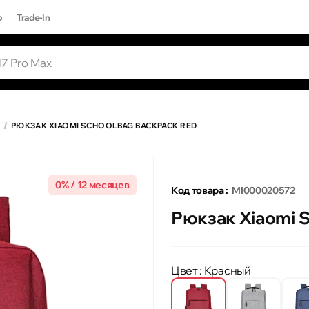
р
Trade-In
ЫЕ ЗАПРОСЫ
Все результаты поиска [0 товаров]
17 PRO MAX
РЮКЗАК XIAOMI SCHOOLBAG BACKPACK RED
0% / 12 месяцев
Код товара :
MI000020572
Рюкзак Xiaomi 
Цвет
: Красный