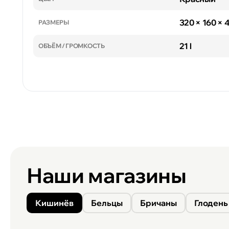
320 × 160 ×
РАЗМЕРЫ
21 l
ОБЪЁМ / ГРОМКОСТЬ
Наши магазины
Кишинёв
Бельцы
Бричаны
Глодень