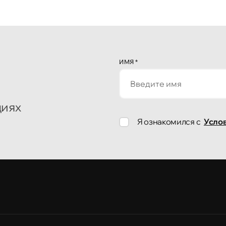
ИМЯ
*
циях
Я ознакомился с
Усло