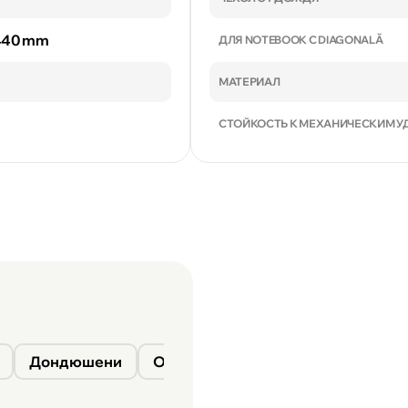
 440 mm
ДЛЯ NOTEBOOK С DIAGONALĂ
МАТЕРИАЛ
СТОЙКОСТЬ К МЕХАНИЧЕСКИМ У
Дондюшени
Окница
Сороки
Фалешты