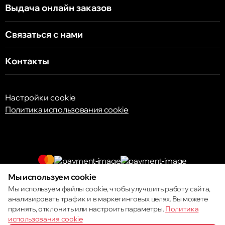
Выдача онлайн заказов
Связаться с нами
Контакты
Настройки cookie
Политика использования cookie
Мы используем cookie
© 2013 – 2026 ECOM
Мы используем файлы cookie, чтобы улучшить работу сайта,
анализировать трафик и в маркетинговых целях. Вы можете
принять, отклонить или настроить параметры.
Политика
использования cookie