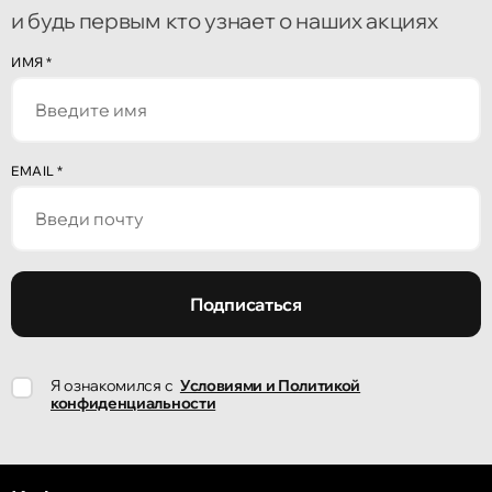
и будь первым кто узнает о наших акциях
Кишинёв
ИМЯ
*
улица Алеку Руссо 1
Кишинёв
EMAIL
*
улица Александр Пушкин, 32
Кишинёв
улица Ион Крянгэ, 47/1
Подписаться
Кишинёв
Я ознакомился с
Условиями и Политикой
улица Ион Крянгэ, 78
конфиденциальности
Кишинёв
улица Митрополит Варлаам, 58