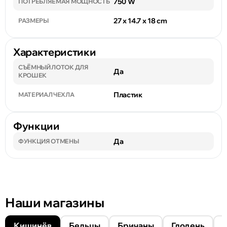
750 W
ПОТРЕБЛЯЕМАЯ МОЩНОСТЬ
27 x 14.7 x 18 cm
РАЗМЕРЫ
Характеристики
СЪЁМНЫЙ ЛОТОК ДЛЯ
Да
КРОШЕК
Пластик
МАТЕРИАЛ ЧЕХЛА
Функции
Да
ФУНКЦИЯ ОТМЕНЫ
Наши магазины
Кишинёв
Бельцы
Бричаны
Глодень