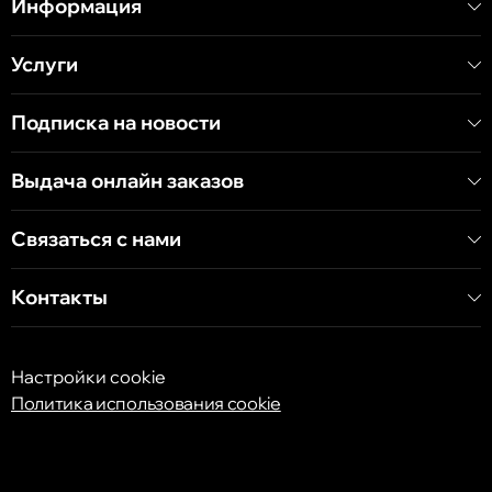
Информация
Услуги
Кишинёв
Хынчештское шоссе, 60/4
Подписка на новости
Кишинёв
Выдача онлайн заказов
бульвар Дечебал, 139
Связаться с нами
Контакты
Настройки cookie
Политика использования cookie