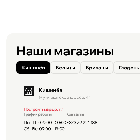
Xiaomi Redmi Note 11/11S/11 Pro
Xiaomi Redmi Note 12/12S/12 Pro
Xiaomi 11T/11T Pro
Xiaomi 12T/12T Pro
Xiaomi 12/12X/12 Pro/12 Lite
Xiaomi 13/13 Pro/13 Lite
Наши магазины
Кишинёв
Бельцы
Бричаны
Глодень
Кишинёв
Мунчештское шоссе, 41
Построить маршрут
График работы
Контакты
Пн - Пт: 09:00 - 20:00
+373 79 221 188
Сб - Вс: 09:00 - 19:00