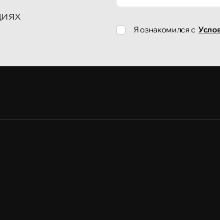
циях
Я ознакомился с
Усло