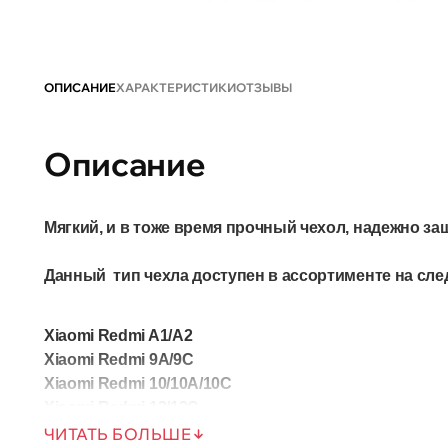
ОПИСАНИЕ
ХАРАКТЕРИСТИКИ
ОТЗЫВЫ
Описание
Мягкий, и в тоже время прочный чехол, надежно з
Данный тип чехла доступен в ассортименте на с
Xiaomi Redmi A1/A2
Xiaomi Redmi 9A/9C
Xiaomi Redmi 10/10A/10С
Xiaomi Redmi 12/12C
Xiaomi Redmi Note 10 Pro
ЧИТАТЬ БОЛЬШЕ