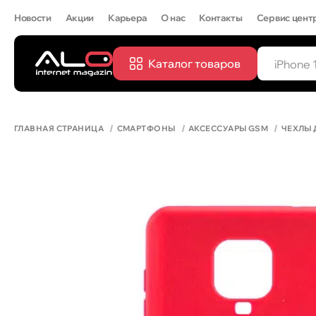
Новости
Акции
Карьера
О нас
Контакты
Сервис цент
Каталог товаров
ПОПУЛЯРН
IPHONE 
ГЛАВНАЯ СТРАНИЦА
СМАРТФОНЫ
АКСЕССУАРЫ GSM
ЧЕХЛЫ 