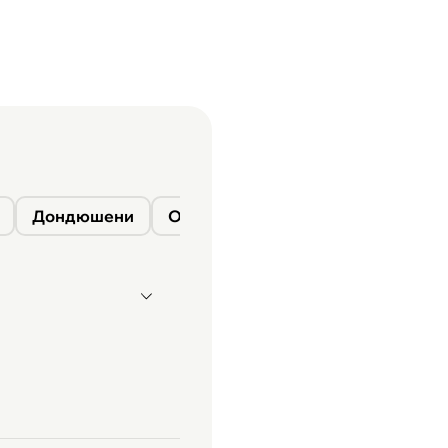
Дондюшени
Окница
Сороки
Фалешты