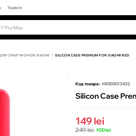
р
Trade-In
ЫЕ ЗАПРОСЫ
Все результаты поиска [0 товаров]
17 PRO MAX
ДЛЯ СМАРТФОНОВ XIAOMI
SILICON CASE PREMIUM FOR XIAOMI RED
Код товара :
MI000013432
Silicon Case Pre
149 lei
249 lei
-100 lei