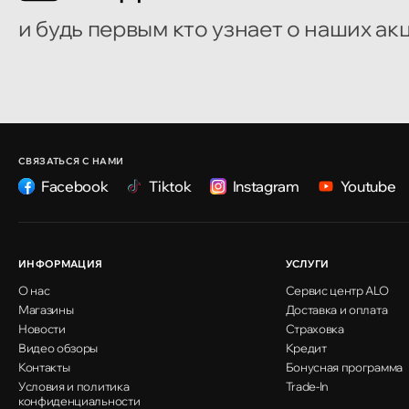
и будь первым кто узнает о наших ак
Кишинёв
улица Александр Пушкин, 32
Кишинёв
улица Ион Крянгэ, 47/1
СВЯЗАТЬСЯ С НАМИ
Facebook
Tiktok
Instagram
Youtube
Кишинёв
улица Ион Крянгэ, 78
ИНФОРМАЦИЯ
УСЛУГИ
О нас
Сервис центр ALO
Кишинёв
Магазины
Доставка и оплата
улица Митрополит Варлаам, 58
Новости
Страховка
Видео обзоры
Кредит
Контакты
Бонусная программа
Условия и политика
Кишинёв
Trade-In
конфиденциальности