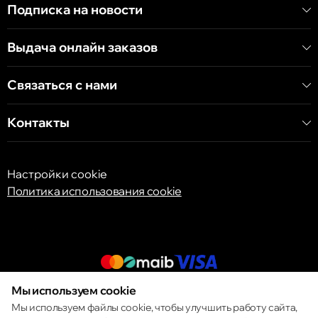
Подписка на новости
Кишинёв
Выдача онлайн заказов
бульвар Дечебал, 139
Связаться с нами
Контакты
Настройки cookie
Политика использования cookie
Мы используем cookie
© 2013 – 2026 ECOM
Мы используем файлы cookie, чтобы улучшить работу сайта,