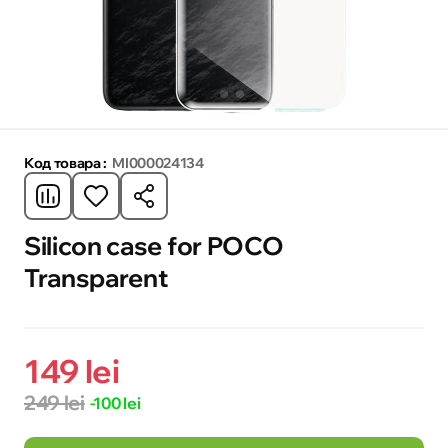
Код товара :
MI000024134
Silicon case for POCO
Transparent
149 lei
249 lei
-100 lei