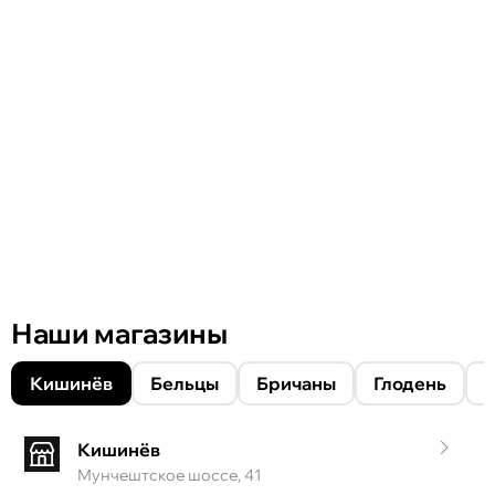
Наши магазины
Кишинёв
Бельцы
Бричаны
Глодень
Кишинёв
Мунчештское шоссе, 41