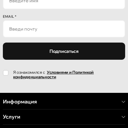
Кишинёв
EMAIL
*
улица Александр Пушкин, 32
Кишинёв
улица Ион Крянгэ, 47/1
Подписаться
Кишинёв
Я ознакомился с
Условиями и Политикой
улица Ион Крянгэ, 78
конфиденциальности
Кишинёв
улица Митрополит Варлаам, 58
Информация
Услуги
Кишинёв
Хынчештское шоссе, 60/4